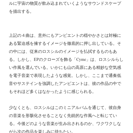
ルに宇宙の物質が飲み込まれていくようなサウンドスケープ
を描出する。
上記の４曲は、意外にもアンビエントの穏やかさとは対極に
ある緊迫感を擁するイメージを徹底的に押し出している。そ
の中には、従来のロスシルのイメージを払拭するものもあ
る。しかし、EPのクローズを飾る「Cyme」は、ロスシルらし
い作風を選んでいる。いかにも山の高原にある精妙な空気感
を電子音楽で表現したような感覚。しかし、ここまで通奏低
音やサステインを強調したアンビエントは、彼の作品の中で
もそれほど多くはなかったように感じられる。
少なくとも、ロスシルはこのミニアルバムを通じて、彼自身
の音楽を形骸化させることなく先鋭的な作風へと転じてい
る。今後どのような音楽が生み出されるのか、ワクワクしな
がら次の作品を楽しみに待ちたい。