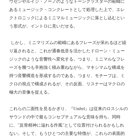
ウゼンやルイジ・ノーノのようなトーンクラスターの範疇に
あるミュージック・コンクレートとして処理した上で、エレ
クトロニックによるミニマルミュージックに落とし込むとい
う形式が、イントロに見いだせる。
しかし、ミニマリズムの範疇にあるフレーズが呆れるほど繰
り返されると、これが通奏低音を活かしたドローン・ミュー
ジックのような音響性へ変化する。つまり、ミニマルなフレ
ーズを幾つも辛抱強く積み重ねながら、マキシマムな構成を
持つ音響構造を形成するのである。つまり、モチーフは、ミ
クロの視点で構成されるが、その反面、リスナーはマクロの
極大の音像を捉える。
これらの二面性を見るかぎり、『Umbel』は従来のロスシルの
サウンドの中で最もコンセプチュアルな意味を持ち、同時
に、”反骨精神に溢れる作風”として位置付けられるかもしれ
ない。そして、もうひとつの主要な特徴が、これらの表面的