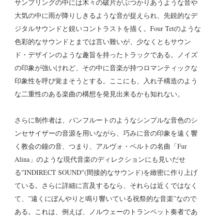
サンプリングの中には木々の破片がぶつかりあうような音や
大気の中に雨が降りしきるような音が捉えられ、先鋭的なデ
ジタルサウンドと鋭いコントラストを描く。Four Tetのような
色彩的なサウンドとまでは言い難いが、少なくともサウン
ド・デザインのような趣旨を持ったトラックである。ノイズ
の印象が強いけれど、その中に音楽が持つロマンティックな
印象性を呼び覚まそうとする。ここにも、入れ子構造のよう
な二重性のある楽曲の構想を発見出来るかも知れない。
さらに制作者は、パンフルートのようなシンプルな音色のシ
ンセサイザーの音源を用いながら、巧みに音の印象を遠く響
く教会の鐘の音、つまり、アルヴォ・ペルトの名曲「Fur
Alina」のような現代音楽のディレクションにも見いだせ
る"INDIRECT SOUND"(間接的なサウンド)を緻密に作り上げ
ている。さらに詳細に言及するなら、それらは近くではなく
て、”遠くにぼんやりと鳴り響いている祝祭的な音楽”なので
ある。これは、例えば、ノルウェーのトランペット奏者であ