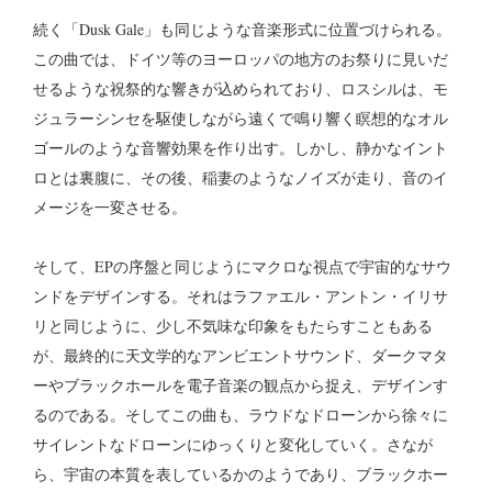
続く「Dusk Gale」も同じような音楽形式に位置づけられる。
この曲では、ドイツ等のヨーロッパの地方のお祭りに見いだ
せるような祝祭的な響きが込められており、ロスシルは、モ
ジュラーシンセを駆使しながら遠くで鳴り響く瞑想的なオル
ゴールのような音響効果を作り出す。しかし、静かなイント
ロとは裏腹に、その後、稲妻のようなノイズが走り、音のイ
メージを一変させる。
そして、EPの序盤と同じようにマクロな視点で宇宙的なサウ
ンドをデザインする。それはラファエル・アントン・イリサ
リと同じように、少し不気味な印象をもたらすこともある
が、最終的に天文学的なアンビエントサウンド、ダークマタ
ーやブラックホールを電子音楽の観点から捉え、デザインす
るのである。そしてこの曲も、ラウドなドローンから徐々に
サイレントなドローンにゆっくりと変化していく。さなが
ら、宇宙の本質を表しているかのようであり、ブラックホー