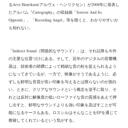
るArve Henriksen(アルヴェ・ヘンリクセン）が2008年に発表し
たアルバム『Cartography』の収録曲「Sorrow And Its
Opposite」、「Recording Angel」等を聴くと、わかりやすいか
も知れない。
「Indirect Sound（間接的なサウンド）」は、それ以降も今作
の主要な位置づけにある。そして、近年のデジタルの音響機
器は、技術者の研鑽によって精細な音の粒を捉えられるよう
になってきているが、一方で、映像がそうであるように、必
ずしも鮮明な音質が良い印象を与えるとは限らないのが面白
い。ときに、クリアなサウンドという概念を逆手に取り、そ
れとは反対に解像度の低いローファイな音の質感をあえて押
し出すと、鮮明なサウンドよりも強い印象を及ぼすことが可
能になるケースもある。ロスシルはそんなことをEPを通じて
教唆してくれているという気がする。