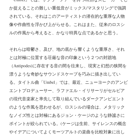
か捉えることの難しい重低音がミックス/マスタリングで強調
されている。それはこのアーティストの潜在的な重厚な人物
像や作曲性を浮かび上がらせる。これはまた、従来のロスシ
ルの作風から考えると、かなり特異な点であるかと思う。
それらは暗鬱さ、及び、地の底から響くような重厚さ、それ
とは対極に位置する荘厳な音の印象という２つの対蹠地
（Antipodes)に存在する音の間を往来し、現実と幻想の狭間を
漂うような奇妙なサウンドスケープを巧みに描き出してい
る。タイトル曲「Umbel」では、最近、ニューヨークのアンビ
エントプロデューサー、ラファエル・イリサーリがセルビア
の現代音楽家と率先して取り組んでいるダークアンビエント
のような作風を思わせるが、ロスシルの場合は、メタリック
なノイズ性とは対極にあるジョン・ケージのような静謐さに
ポイントが絞られている。(ケージは生前、サイレンスの概念
やイデアについてよくモーツアルトの楽曲を比較対象に出し