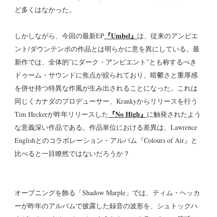
ど多くはなかった。
『Umbel』
しかしながら、今回の最新EP
は、従来のアンビエ
ント/ダウンテンポの作品とは明らかに意を異にしている。最
新作では、全体的”にダーク・アンビエント”とも称するべき
ドゥーム・サウンドに焦点が絞られており、暗鬱さと重厚感
を併せ持つ特異な作風が生み出されることになった。これは
同じくカナダのプロデューサー、Krankyからリリースを行う
『No High』
Tim Heckerが昨年リリースした
に触発されたよう
な意義深い作品である。作品単位における差異は、Lawrence
Englishとのコラボレーション・アルバム『Colours of Air』と
比べると一目瞭然ではないだろうか？
オープニングを飾る「Shadow Marple」では、ティム・ヘッカ
ーが昨年のアルバムで披露した録音の波形を、シュトックハ