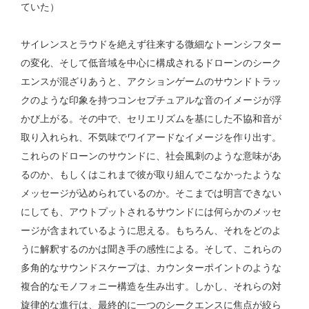
ていた）
サイレンスとラウドを絶えず往来する微細なトーンシフター
の変化、そして低音域を中心に構成されるドローンのシーク
エンスが混ざりあうと、アクションゲームのサウンドトラッ
クのような印象を持つコンセプチュアルな音のイメージが浮
かび上がる。その中で、セリエリズムを基にした不協和音が
取り入れられ、不気味でワイアードなイメージを作り出す。
これらのドローンのサウンドに、社会風刺のような意味があ
るのか、もしくはこれまで彼が取り組んでこなかったような
メッセージが込められているのか。そこまでは明言できない
にしても、アウトプットされるサウンドには何らかのメッセ
ージが含まれているように思える。もちろん、それをどのよ
うに解釈するのかは聞き手の感性による。そして、これらの
多角的なサウンドスケープは、カウンターポイントのような
複合的なモノフォニー構造を生み出す。しかし、それらの対
旋律的な進行は、最終的に一つのシークエンスに焦点が絞ら