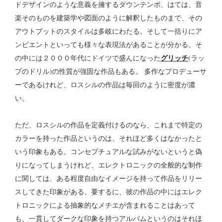
ドデザインのような意義を擁するダウンテンポ、はては、音
楽そのものを建築学や図面のように解釈したものまで、その
アウトプットのスタイルは多岐にわたる。そして一括りにア
ンビエントといっても様々な表現法があることが分かる。そ
グリッチ
の中には２０００年代にドイツで盛んになった
(ラッ
プのドリル)の性質が強固な作品もある。 多作なプロデューサ
ーであるけれど、ロスシルの作品は毎回のように密度が濃
い。
ただ、ロスシルの作品を定義付けるのなら、これまで特定の
カラーを持った作品というのは、それほど多くはなかったと
いう印象もある。コンセプチュアルな試みがないというと偽
りになってしまうけれど、エレクトロニックの全般的な制作
に関しては、ある程度自由なイメージを持って作品をリリー
スしてきた印象がある。要するに、彼の作品の中にはエレク
トロニックによる抽象的なメチエが含まれることはあって
も、一貫してダークな印象を持つアルバムというのはそれほ