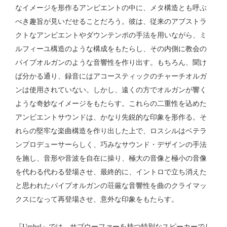
なイメージを形作るアンビエントの中に、メタ構造とも呼ぶ
べき趣旨が見いだせることだろう。彼は、従来のアブストラ
クトなアンビエントやダウンテンポの手法を用いながら、ミ
ルフィーユ構造のような構成をもたらし、その内側に教会の
パイプオルガンのような音響性を作り出す。もちろん、聞け
ば分かる通り、録音にはアコースティックのチャーチオルガ
ンは使用されていない。しかし、遠くの方でオルガンが響く
ような奇妙なイメージをもたらす。これらの二重性を込めた
アンビエントサウンドは、かなり先鋭的な印象を形作る。そ
れらの堅牢な楽曲構造を作り出した上で、ロスシルはベテラ
ンプロデューサーらしく、巧みなサウンド・デザインの手法
を施し、音形や音波を自在に操り、極大の音像と極小の音像
を代わる代わる登場させ、最終的に、イントロで立ち消えた
と思われたパイプオルガンの荘厳な音響性を曲のクライマッ
クスになって再登場させ、意外な印象をもたらす。
『Umbel』では、サブウーファーを持つ特別なスピーカーでし