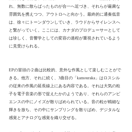
れ、無数に散らばったものが合一へ近づき、それらが厳粛な
雰囲気を携えつつ、アウトロへと向かう。最終的に通奏低音
は、徐々にトーンダウンしていき、ラウドからサイレンスへ
と繋がっていく。ここには、カナダのプロデューサーとして
は珍しく、音響学としての変容の過程が重視されているよう
に見受けられる。
EPの冒頭の２曲は比較的、意外な作風として楽しむことがで
きる。他方、それに続く、3曲目の「kamouraka」はロスシル
の従来の作風の延長線上にある内容である。それは大気の粒
子を電子音楽の形で捉えたかのようであり、それらのアンビ
エンスの中にノイズが散りばめられている。音の粒が精細な
輝きを放ち、その中にサンプリングを散りばめ、デジタルな
感覚とアナログな感覚を織り交ぜる。