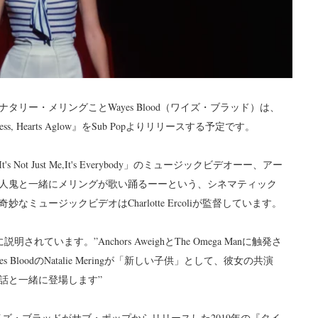
ー・メリングことWayes Blood（ワイズ・ブラッド）は、
ess, Hearts Aglow』をSub Popよりリリースする予定です。
 Just Me,It's Everybody」のミュージックビデオーー、アー
人鬼と一緒にメリングが歌い踊るーーという、シネマティック
ュージックビデオはCharlotte Ercoliが監督しています。
います。”Anchors AweighとThe Omega Manに触発さ
loodのNatalie Meringが「新しい子供」として、彼女の共演
話と一緒に登場します”
Aglow』は、ウェイズ・ブラッドがサブ・ポップからリリースした2019年の『タイ