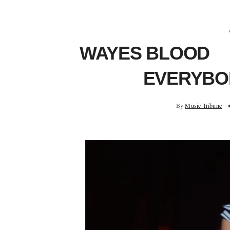
WAYES BLOOD 「I
EVERYB
By
Music Tribune