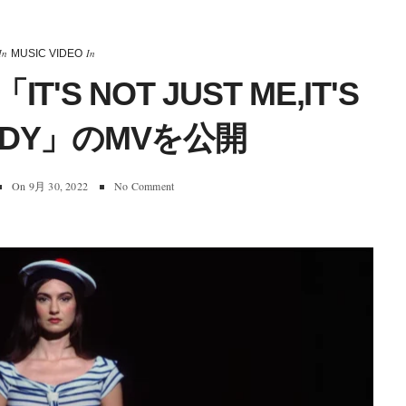
In
In
MUSIC VIDEO
T'S NOT JUST ME,IT'S
ODY」のMVを公開
On
9月 30, 2022
No Comment