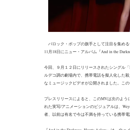
バロック・ポップの旗手として注目を集めるナタリ
11月18日にニュー・アルバム『And in the Darkn
今回、９月１２日にリリースされたシングル「It's Not
ルデコ調の劇場内で、携帯電話を擬人化した殺
なミュージックビデオが公開されました。この奇妙なミ
プレスリリースによると、このMVは次のように説明されて
れた実写/アニメーションのビジュアルは、Weyes B
者、以前は有名で今は不満を持っている携帯電
『And in the Darkness, Hearts 