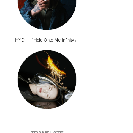
HYD 『Hold Onto Me Infinity』
TRANSLATE