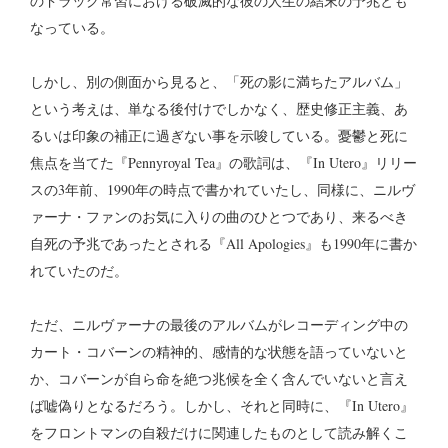
のドラッグ常習における破滅的な彼の人生の結末の予兆とも
なっている。
しかし、別の側面から見ると、「死の影に満ちたアルバム」
という考えは、単なる後付けでしかなく、歴史修正主義、あ
るいは印象の補正に過ぎない事を示唆している。憂鬱と死に
焦点を当てた『Pennyroyal Tea』の歌詞は、『In Utero』リリー
スの3年前、1990年の時点で書かれていたし、同様に、ニルヴ
ァーナ・ファンのお気に入りの曲のひとつであり、来るべき
自死の予兆であったとされる『All Apologies』も1990年に書か
れていたのだ。
ただ、ニルヴァーナの最後のアルバムがレコーディング中の
カート・コバーンの精神的、感情的な状態を語っていないと
か、コバーンが自ら命を絶つ兆候を全く含んでいないと言え
ば嘘偽りとなるだろう。しかし、それと同時に、『In Utero』
をフロントマンの自殺だけに関連したものとして読み解くこ