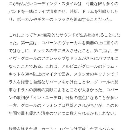
ニが好んだレコーディング・スタイルは、可能な限り多くの
バンドを一緒にライブ演奏させ、時折、ドラムを別録りした
り、ボーカルやギターのトラックを追加することだった。
これによって2つの画期的なサウンドが生み出されることにな
った。第一点は、コバーンのヴォーカルを楽器の上に置くの
ではなしに、ミックスの中に没入させたこと。第二点は、デ
イヴ・グロールのアグレッシブなドラムがさらにパワフルに
なったことである。これは、アルビニがグロールのドラム・
キットを30本以上のマイクで囲み、スタジオのキッチンでド
ラムを録音し自然なリバーブをかけたことや、グロールの見
事なドラムの演奏の貢献によるところが大きかった。コバー
ンの歌詞が『イン・ユーテロ』分析の焦点になることが多い
一方、グロールのドラミングは見落とされがちだが、この10
年間で最も優れた演奏のひとつに数えられるかもしれない。
録音を終えた後、カート・コバーンは完成したアルバムを