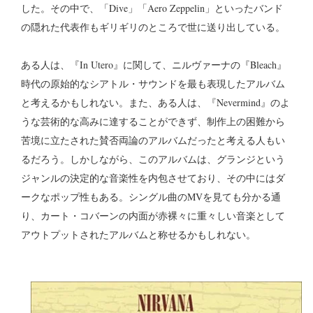
した。その中で、「Dive」「Aero Zeppelin」といったバンド
の隠れた代表作もギリギリのところで世に送り出している。
ある人は、『In Utero』に関して、ニルヴァーナの『Bleach』
時代の原始的なシアトル・サウンドを最も表現したアルバム
と考えるかもしれない。また、ある人は、『Nevermind』のよ
うな芸術的な高みに達することができず、制作上の困難から
苦境に立たされた賛否両論のアルバムだったと考える人もい
るだろう。しかしながら、このアルバムは、グランジという
ジャンルの決定的な音楽性を内包させており、その中にはダ
ークなポップ性もある。シングル曲のMVを見ても分かる通
り、カート・コバーンの内面が赤裸々に重々しい音楽として
アウトプットされたアルバムと称せるかもしれない。