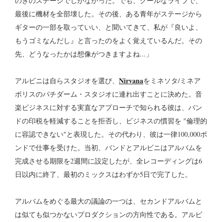
のぎのステージでしかなかった。でも、クールなライブで、
最後に機材を全部壊した。その後、ある青年がステージから
ギターの一部を取っていい、と聞いてきて、私が『良いよ、
もうゴミなんだし』と言ったのをよく覚えているんだ。その
先、どうなったかは想像がつきますよね...」
Nirvana
アルビニは自らスタジオを選び、
をミネソタ/ミネア
ポリスのパチダーム・スタジオに連れ出すことに決めた。音
楽ビジネスに対する実直なアプローチで知られる彼は、バン
ドの印税を軽減することを拒否し、ビジネスの慣習を "倫理的
に容認できない"と表現した。その代わり、彼は一律100,000ポ
ンドで仕事を受けた。当初、バンドとアルビニはアルバムを
完成させる期限を2週間に設定したが、全レコーディングは6
日以内に終了、最初のミックスはわずか5日で完了した。
アルバムをめぐる最大の議論の一つは、セカンドアルバムと
は似ても似つかないプロダクションの方向性である。アルビ