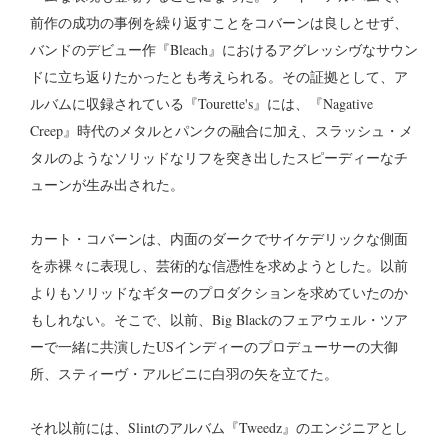
前作の成功の事例を繰り返すことをコバーンは良しとせず、
バンドのデビュー作『Bleach』におけるアグレッシヴなサウン
ドに立ち返りたかったとも考えられる。その証拠として、ア
ルバムに収録されている『Tourette's』には、『Nagative
Creep』時代のメタルとパンクの融合に加え、スラッシュ・メ
タルのようなソリッドなリフを突き出したスピーディーなチ
ューンが生み出された。
カート・コバーンは、内面のダークでサイケデリックな側面
を赤裸々に表現し、芸術的な信憑性を求めようとした。以前
よりもソリッドなギターのプロダクションを求めていたのか
もしれない。そこで、以前、Big Blackのフェアウェル・ツア
ーで一緒に共演したUSインディーのプロデューサーの大御
所、スティーヴ・アルビニに白羽の矢を立てた。
それ以前には、Slintのアルバム『Tweedz』のエンジニアとし