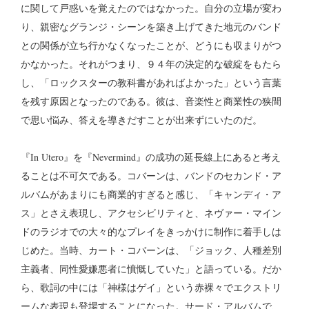
に関して戸惑いを覚えたのではなかった。自分の立場が変わ
り、親密なグランジ・シーンを築き上げてきた地元のバンド
との関係が立ち行かなくなったことが、どうにも収まりがつ
かなかった。それがつまり、９４年の決定的な破綻をもたら
し、「ロックスターの教科書があればよかった」という言葉
を残す原因となったのである。彼は、音楽性と商業性の狭間
で思い悩み、答えを導きだすことが出来ずにいたのだ。
『In Utero』を『Nevermind』の成功の延長線上にあると考え
ることは不可欠である。コバーンは、バンドのセカンド・ア
ルバムがあまりにも商業的すぎると感じ、「キャンディ・ア
ス」とさえ表現し、アクセシビリティと、ネヴァー・マイン
ドのラジオでの大々的なプレイをきっかけに制作に着手しは
じめた。当時、カート・コバーンは、「ジョック、人種差別
主義者、同性愛嫌悪者に憤慨していた」と語っている。だか
ら、歌詞の中には「神様はゲイ」という赤裸々でエクストリ
ームな表現も登場することになった。サード・アルバムで、