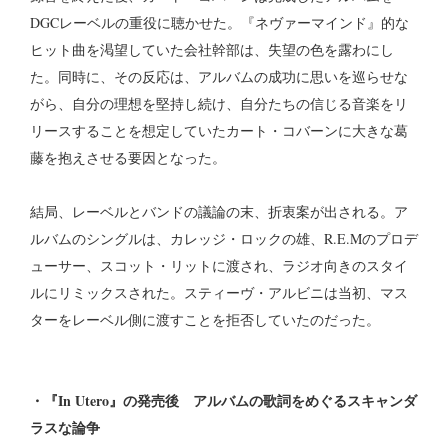
DGCレーベルの重役に聴かせた。『ネヴァーマインド』的な
ヒット曲を渇望していた会社幹部は、失望の色を露わにし
た。同時に、その反応は、アルバムの成功に思いを巡らせな
がら、自分の理想を堅持し続け、自分たちの信じる音楽をリ
リースすることを想定していたカート・コバーンに大きな葛
藤を抱えさせる要因となった。
結局、レーベルとバンドの議論の末、折衷案が出される。ア
ルバムのシングルは、カレッジ・ロックの雄、R.E.Mのプロデ
ューサー、スコット・リットに渡され、ラジオ向きのスタイ
ルにリミックスされた。スティーヴ・アルビニは当初、マス
ターをレーベル側に渡すことを拒否していたのだった。
・『In Utero』の発売後 アルバムの歌詞をめぐるスキャンダ
ラスな論争