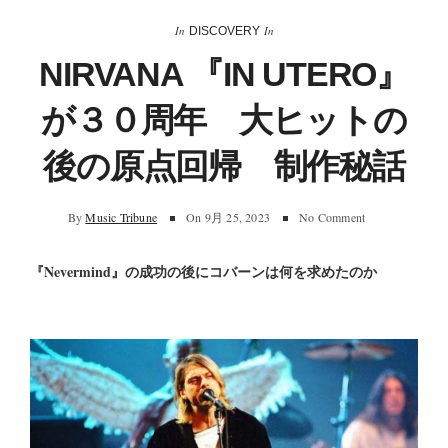
In
In
DISCOVERY
NIRVANA 『IN UTERO』
が３０周年 大ヒットの
後の原点回帰 制作秘話
By
Music Tribune
On
9月 25, 2023
No Comment
『Nevermind』の成功の後にコバーンは何を求めたのか