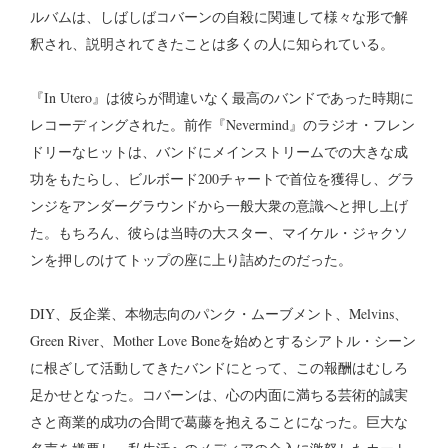
ルバムは、しばしばコバーンの自殺に関連して様々な形で解
釈され、説明されてきたことは多くの人に知られている。
『In Utero』は彼らが間違いなく最高のバンドであった時期に
レコーディングされた。前作『Nevermind』のラジオ・フレン
ドリーなヒットは、バンドにメインストリームでの大きな成
功をもたらし、ビルボード200チャートで首位を獲得し、グラ
ンジをアンダーグラウンドから一般大衆の意識へと押し上げ
た。もちろん、彼らは当時の大スター、マイケル・ジャクソ
ンを押しのけてトップの座に上り詰めたのだった。
DIY、反企業、本物志向のパンク・ムーブメント、Melvins、
Green River、Mother Love Boneを始めとするシアトル・シーン
に根ざして活動してきたバンドにとって、この報酬はむしろ
足かせとなった。コバーンは、心の内面に満ちる芸術的誠実
さと商業的成功の合間で葛藤を抱えることになった。巨大な