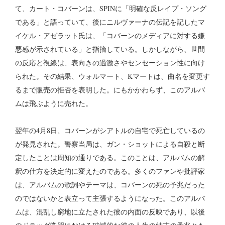
て、カート・コバーンは、SPINに「明確な反レイプ・ソング
である」と語っていて、後にニルヴァーナの伝記を記したマ
イケル・アゼラット氏は、「コバーンのメディアに対する嫌
悪感が示されている」と指摘している。しかしながら、世間
の反応と視線は、表向きの過激さやセンセーション性に向け
られた。その結果、ウォルマート、Kマートは、曲名を変更す
るまで販売の拒否を表明した。にもかかわらず、このアルバ
ムは飛ぶように売れた。
翌年の4月8日、コバーンがシアトルの自宅で死亡しているの
が発見された。警察当局は、ガン・ショットによる自殺と断
定したことは周知の通りである。このことは、アルバムの解
釈の仕方を決定的に変えたのである。多くのファンや批評家
は、アルバムの歌詞やテーマは、コバーンの死の予兆だった
のではないかと表立って主張するようになった。このアルバ
ムは、混乱し窮地に立たされた彼の内面の反映であり、以後