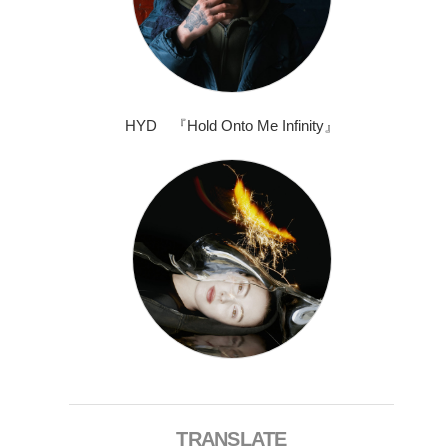
HYD 『Hold Onto Me Infinity』
TRANSLATE