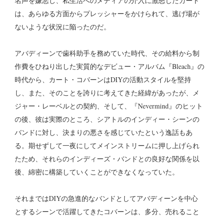
名声を嫌悪し、私生活へのメディアの介入に激怒したカート
は、あらゆる方面からプレッシャーをかけられて、逃げ場が
ないような状況に陥ったのだ。
アバディーンで歯科助手を務めていた時代、その給料から制
作費をひねり出した実質的なデビュー・アルバム『Bleach』の
時代から、カート・コバーンはDIYの活動スタイルを堅持
し、また、そのことを誇りに考えてきた経緯があったが、メ
ジャー・レーベルとの契約、そして、『Nevermind』のヒット
の後、彼は実際のところ、シアトルのインディー・シーンの
バンドに対し、決まりの悪さを感じていたという逸話もあ
る。期せずして一夜にしてメインストリームに押し上げられ
たため、それらのインディーズ・バンドとの良好な関係を以
後、綿密に構築していくことができなくなっていた。
それまではDIYの急進的なバンドとしてアバディーンを中心
とするシーンで活躍してきたコバーンは、多分、売れること