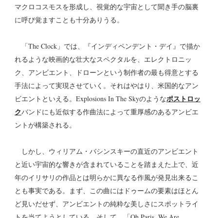
マクロコスモスを形成し、視覚的な宇宙として聞き手の脳裏
に呼び覚ますことも十分ありうる。
「The Clock」では、『インディペンデント・デイ』で描か
れるような映画的な壮大なスペクタルを、エレクトロニッ
ク、アンビエント、ドローンという制作者の最も得意とする
手法によって実現させていく。それはやはり、米国的なアン
ポストロッ
ビエントといえる。Explosions In The Skyのような
ク
バンドにも近似する作曲法によって重厚感のあるアンビエ
ントが構築される。
しかし、ウィリアム・バシンスキーの直近のアンビエント
と近い宇宙的な響きが含まれていることを踏まえた上で、近
年のイリサリの作品とは明らかに異なる作風が発見出来るこ
とも事実である。まず、この曲にはドゥームの要素はほとん
ど見いだせず、アンビエントの純粋な美しさにスポットライ
トを当てようとしている。そして、「Oh Paris, We Are