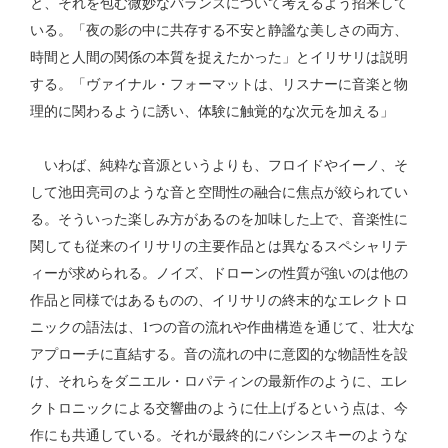
と、それを包む微妙なバランスについて考えるよう招来して
いる。「夜の影の中に共存する不安と静謐な美しさの両方、
時間と人間の関係の本質を捉えたかった」とイリサリは説明
する。「ヴァイナル・フォーマットは、リスナーに音楽と物
理的に関わるように誘い、体験に触覚的な次元を加える」
いわば、純粋な音源というよりも、フロイドやイーノ、そ
して池田亮司のような音と空間性の融合に焦点が絞られてい
る。そういった楽しみ方があるのを加味した上で、音楽性に
関しても従来のイリサリの主要作品とは異なるスペシャリテ
ィーが求められる。ノイズ、ドローンの性質が強いのは他の
作品と同様ではあるものの、イリサリの終末的なエレクトロ
ニックの語法は、1つの音の流れや作曲構造を通じて、壮大な
アプローチに直結する。音の流れの中に意図的な物語性を設
け、それらをダニエル・ロパティンの最新作のように、エレ
クトロニックによる交響曲のように仕上げるという点は、今
作にも共通している。それが最終的にバシンスキーのような