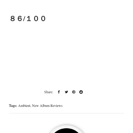
８６/１００
Tags:
Ambient
,
New Album Reviews