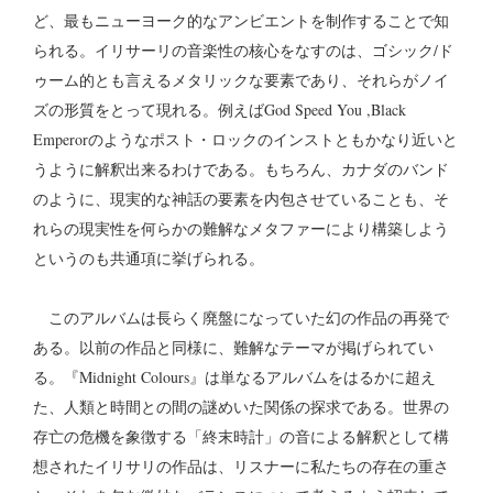
ど、最もニューヨーク的なアンビエントを制作することで知
られる。イリサーリの音楽性の核心をなすのは、ゴシック/ド
ゥーム的とも言えるメタリックな要素であり、それらがノイ
ズの形質をとって現れる。例えばGod Speed You ,Black
Emperorのようなポスト・ロックのインストともかなり近いと
うように解釈出来るわけである。もちろん、カナダのバンド
のように、現実的な神話の要素を内包させていることも、そ
れらの現実性を何らかの難解なメタファーにより構築しよう
というのも共通項に挙げられる。
このアルバムは長らく廃盤になっていた幻の作品の再発で
ある。以前の作品と同様に、難解なテーマが掲げられてい
る。『Midnight Colours』は単なるアルバムをはるかに超え
た、人類と時間との間の謎めいた関係の探求である。世界の
存亡の危機を象徴する「終末時計」の音による解釈として構
想されたイリサリの作品は、リスナーに私たちの存在の重さ