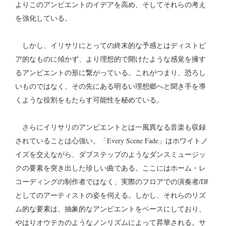
よりこのアンビエントのイデアを高め、そしてそれらの考え
を強化している。
しかし、イリサリにとっての終末的な予感とはディストピ
ア的なものに傾かず、より理想的で開けたような感覚を擁す
るアンビエントの形に繋がっている。これがつまり、恐ろし
いものではなく、その先にある明るい理想郷へと聞き手を導
くような役割をもたらす可能性を秘めている。
さらにイリサリのアンビエントとは一風異なる音楽も収録
されていることは心強い。「Every Scene Fade」はホワイトノ
イズを交えながら、ダブステップのようなダンスミュージッ
クの要素を突き出した珍しい曲である。ここにはホーム・レ
コーディングの制作者ではなく、実際のフロアでの演奏者/DJ
としてのアーティストの姿を伺える。しかし、それらのリズ
ム的な要素は、抽象的なアンビエントをベースにしており、
やはりオウテカのようなノンリズムによって昇華される。サ