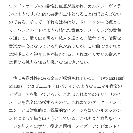
ウンドスケープの抽象性に重点が置かれ、カルメン・ヴィラ
ンのようなリズム的な要素が主体となることはほとんどない
のである。そして、それらはやはり、ドローンを中心点とし
て、パンフルートのような枯れた音色や、ストリングの音色
を通じて、驚くほど明るい結末を迎える。近年では、暗鬱な
音楽が中心となっている印象があったが、この曲ではそれと
は対極にある神々しさが描かれる。それはイリサリの従来と
は異なる魅力を知る契機となるに違いない。
他にも意外性のある楽曲が収録されている。「Two and Half
Minutes」ではダニエル・ロパティンのようなミニマル音楽の
アプローチを取っているが、これはこれまでのイリサリのイ
メージを完全に払拭するものだ。これまでのダーク・アンビ
エントとは対象的に、祝福的なイメージを短いパルス状のシ
ンセによって描き出そうとしている。これもまた鮮烈なイメ
ージを与えるはずだ。従来と同様、ノイズ・アンビエントと