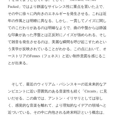
Fucked」ではより静謐なサイレンス性に重点を置いた上で、
その中に徐々に内向きのエネルギーを発生させる。これは近
年の作風とは明瞭に異なる。しかし、一貫してノイズに関し
てのこだわりがあるのは明確なようで、曲の中盤からは静謐
な印象があった序盤とは正反対にノイズが強められる。そし
て雑音を発生させるのは、美麗な瞬間を呼び起こすためとい
う美学が反映されていることがわかる。この点において、オ
ーストリアのFennes（フェネス）と近い制作意図を感じるこ
とが出来る。
そして、最近のウィリアム・バシンスキーの近未来的なア
ンビエントに近い雰囲気のある音楽性も続く「Circuits」に見
いだせる。この曲では、アントン・イリサリとしては珍し
く、感覚的な音楽を離れて、より理知的なイデアの領域へと
近づいている。その中に内包される終末時計という概念は、