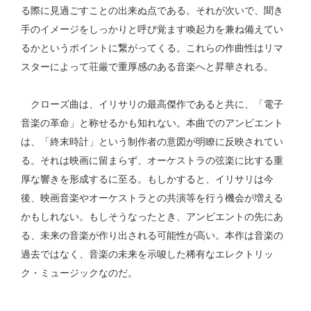
る際に見過ごすことの出来ぬ点である。それが次いで、聞き
手のイメージをしっかりと呼び覚ます喚起力を兼ね備えてい
るかというポイントに繋がってくる。これらの作曲性はリマ
スターによって荘厳で重厚感のある音楽へと昇華される。
クローズ曲は、イリサリの最高傑作であると共に、「電子
音楽の革命」と称せるかも知れない。本曲でのアンビエント
は、「終末時計」という制作者の意図が明瞭に反映されてい
る。それは映画に留まらず、オーケストラの弦楽に比する重
厚な響きを形成するに至る。もしかすると、イリサリは今
後、映画音楽やオーケストラとの共演等を行う機会が増える
かもしれない。もしそうなったとき、アンビエントの先にあ
る、未来の音楽が作り出される可能性が高い。本作は音楽の
過去ではなく、音楽の未来を示唆した稀有なエレクトリッ
ク・ミュージックなのだ。