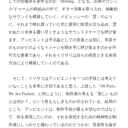
しての究極系を形作るのが「Drifting」となる。旧来のゴシッ
ク/ドゥームの枠組みの中で、ギター演奏を取り入れ、抽象的
なサウンドを構築していく。ドビュッシーの「雲」のよう
に、それまで晴れ渡っていた空に唐突に暗雲が立ち込め、雲
があたり全体を覆い尽くすようなサウンドスケープを呼び覚
ます。アンビエントは手法論としての音楽とは別に、音楽そ
のものがどのようなイメージを聞き手に呼び覚ますのかが不
可欠な要素であり、それをイリサリは自らの得意とする表現
方法により構築していくのである。
そして、イリサリはアンビエントを一つの手段とは考えて
いないことも非常に大切であると思う。上述した「Oh Paris,
We Are Fucked」と同じように、制作者の考える「美しいもの
とは何か？」という答えらしきものが示されている。結局の
ところ、アンビエントは、制作手段が最も大切なのではなく
て、何を表現したいのか、それを表現するための精神性が制
作者にしっかりと備わっているのかどうかが、音楽性を論ず