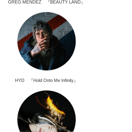
GREG MENDEZ 『BEAUTY LAND』
HYD 『Hold Onto Me Infinity』