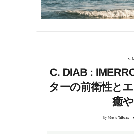
In
C. DIAB : IM
ターの前衛性と
癒や
By
Music Tribune