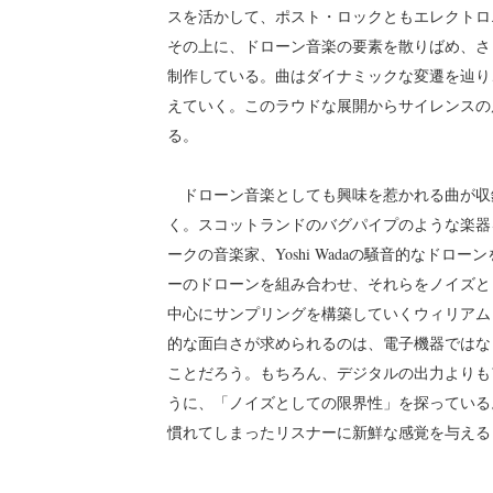
スを活かして、ポスト・ロックともエレクトロ
その上に、ドローン音楽の要素を散りばめ、さ
制作している。曲はダイナミックな変遷を辿り
えていく。このラウドな展開からサイレンスの
る。
ドローン音楽としても興味を惹かれる曲が収録さ
く。スコットランドのバグパイプのような楽器
ークの音楽家、Yoshi Wadaの騒音的なド
ーのドローンを組み合わせ、それらをノイズと
中心にサンプリングを構築していくウィリアム
的な面白さが求められるのは、電子機器ではな
ことだろう。もちろん、デジタルの出力よりも
うに、「ノイズとしての限界性」を探っている
慣れてしまったリスナーに新鮮な感覚を与える