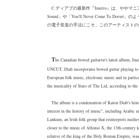
C.ディアブの最新作『Imerro』は、ややマニ
Sound」や「You'll Never Come To
の電子音楽の手法にこそ、このアーティストの
T
he Canadian bowed guitarist's latest album, I
UNCUT. Diab incorporates bowed guitar playing to c
European folk music, electronic music and in partic
the musicality of Stars of The Lid, according to the 
The album is a condensation of Katon Diab's histori
interest in the history of music", including Arabic 
Lankum, an Irish folk group that reinterprets mediev
closer to the music of Alfonso X, the 13th-century 
relative of the king of the Holy Roman Empire, was 