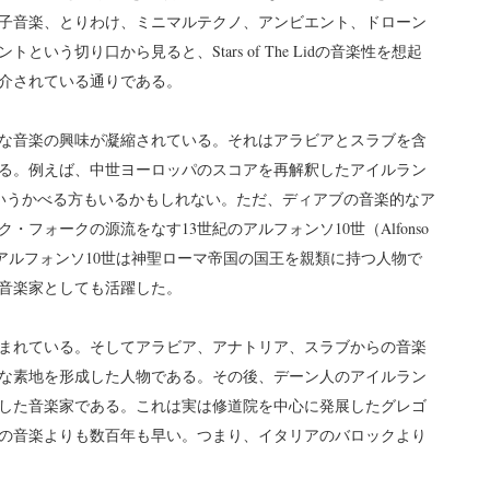
子音楽、とりわけ、ミニマルテクノ、アンビエント、ドローン
う切り口から見ると、Stars of The Lidの音楽性を想起
介されている通りである。
な音楽の興味が凝縮されている。それはアラビアとスラブを含
る。例えば、中世ヨーロッパのスコアを再解釈したアイルラン
いうかべる方もいるかもしれない。ただ、ディアブの音楽的なア
フォークの源流をなす13世紀のアルフォンソ10世（Alfonso
アルフォンソ10世は神聖ローマ帝国の国王を親類に持つ人物で
音楽家としても活躍した。
まれている。そしてアラビア、アナトリア、スラブからの音楽
な素地を形成した人物である。その後、デーン人のアイルラン
した音楽家である。これは実は修道院を中心に発展したグレゴ
の音楽よりも数百年も早い。つまり、イタリアのバロックより