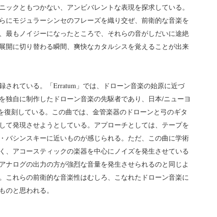
ニックともつかない、アンビバレントな表現を探求している。
らにモジュラーシンセのフレーズを織り交ぜ、前衛的な音楽を
、最もノイジーになったところで、それらの音がしだいに途絶
展開に切り替わる瞬間、爽快なカタルシスを覚えることが出来
れている。「Erratum」では、ドローン音楽の始原に近づ
を独自に制作したドローン音楽の先駆者であり、日本/ニューヨ
ローンを復刻している。この曲では、金管楽器のドローンと弓のギタ
して発現させようとしている。アプローチとしては、テープを
・バシンスキーに近いものが感じられる。ただ、この曲に学術
く、アコースティックの楽器を中心にノイズを発生させている
アナログの出力の方が強烈な音量を発生させられるのと同じよ
。これらの前衛的な音楽性はむしろ、こなれたドローン音楽に
ものと思われる。