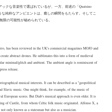
アックな音楽性で選ばれているが、一方、前述の「Quatsino
 Dorset」のような純粋なアンビエントは、癒しの瞬間をもたらす。そしてこ
無限の可能性が秘められている。
merro, has been reviewed in the UK's commercial magazines MOJO and
reate abstract drones. He sublimates this into a form of medieval
ular minimal/glitch and ambient. The ambient angle is reminiscent of
press release.
ographical musical interests. It can be described as a "geopolitical
and Slavic music. One might think, for example, of the music of
al European scores. But Diab's musical approach is even older. It is
king of Castile, from whom Celtic folk music originated. Alfonso X, a
not only known as a statesman but also as a musician.