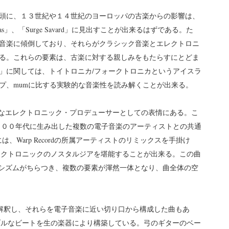
頭に、１３世紀や１４世紀のヨーロッパの古楽からの影響は、
mbrellas」、「Surge Savard」に見出すことが出来るはずである。た
音楽に傾倒しており、それらがクラシック音楽とエレクトロニ
る。これらの要素は、古楽に対する親しみをもたらすにとどま
is」に関しては、トイトロニカ/フォークトロニカというアイスラ
プ、mumに比する実験的な音楽性を読み解くことが出来る。
粋なエレクトロニック・プロデューサーとしての表情にある。こ
０００年代に生み出した複数の電子音楽のアーティストとの共通
」には、Warp Recordの所属アーティストのリミックスを手掛け
エレクトロニックのノスタルジアを堪能することが出来る。この曲
いロマンチシズムがちらつき、複数の要素が渾然一体となり、曲全体の空
として解釈し、それらを電子音楽に近い切り口から構成した曲もあ
は、ダンサンブルなビートを生の楽器により構築している。弓のギターのベー