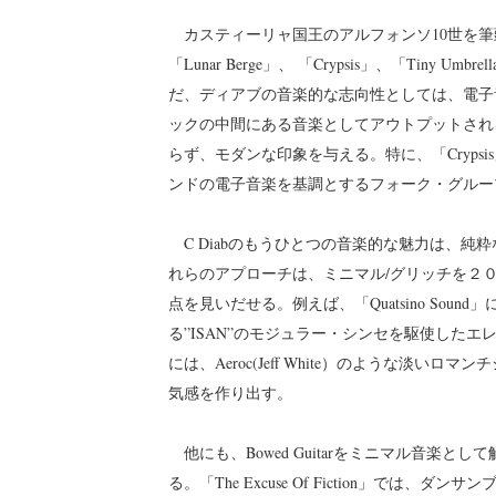
カスティーリャ国王のアルフォンソ10世を筆
「Lunar Berge」、 「Crypsis」、「Tiny U
だ、ディアブの音楽的な志向性としては、電子
ックの中間にある音楽としてアウトプットされ
らず、モダンな印象を与える。特に、「Cryps
ンドの電子音楽を基調とするフォーク・グルー
C Diabのもうひとつの音楽的な魅力は、純
れらのアプローチは、ミニマル/グリッチを２
点を見いだせる。例えば、「Quatsino Sound
る”ISAN”のモジュラー・シンセを駆使した
には、Aeroc(Jeff White）のような淡
気感を作り出す。
他にも、Bowed Guitarをミニマル音楽
る。「The Excuse Of Fiction」で