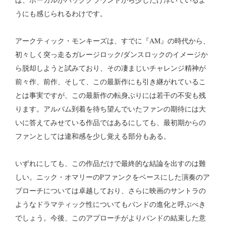
うにも感じられるわけです。
アークティック・モンキーズは、すでに『AM』の時代から、
初々しく突っ走るガレージロック/ダンスロックのイメージか
ら脱却しようと試みており、その凄まじいチャレンジ精神が
前々作、前作、そして、この最新作にも引き継がれているこ
とは事実ですが、この最新作の転身ぶりには若干の不安も残
ります。アルバム到着を待ち望んでいたファンの期待には大
いに答えてみせている作品ではあるにしても、最初期からの
ファンとしては違和感を少し覚える部分もある。
いずれにしても、この作品だけで最終的な結論を出すのは難
しい。ニック・オマリーのPファンクをベースにした演奏のア
プローチについては卓越しており、さらに映画のサントラの
ようなドラマティック性についてもバンドの進化と呼ぶべき
でしょう。今後、このアプローチがよりバンドの結束した意