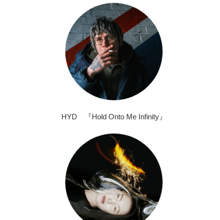
HYD 『Hold Onto Me Infinity』