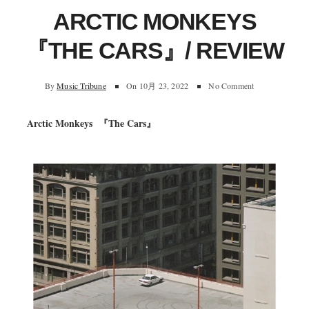
ARCTIC MONKEYS
『THE CARS』/ REVIEW
By
Music Tribune
On
10月 23, 2022
No Comment
Arctic Monkeys 『The Cars』