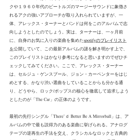
クや１９６０年代のビートルズのマージーサウンドに象徴さ
れるアクの強いアプローチが取り入れられていますが、一
体、アレックス・ターナーとバンドは何をこのアルバムで志
向しようとしたのでしょう。実は、ターナーは、一ヶ月前
に、自身のお気に入りの楽曲を集めた
spotifyのプレイリスト
を
公開していて、この最新アルバムの謎を解き明かす上で、
このプレイリストはかなり参考になると思いますのでぜひチ
ェックしてみてください。ここで、アレックス・ターナー
は、セルジュ・ゲンスブール、ジョン・カーペンターをはじ
めとする、かなり渋い選曲をしていることからも分かる通
り、どうやら、ロック/ポップスの核心を徹底して追求しよう
としたのが「The Car」の正体のようです。
最初の先行シングル「There’ｄ Better Be A Mirrorball」は、ア
ルバムの中で最も説得力のある楽曲に挙げられる。アナログ
テープの逆再生の手法を交え、クラシカルなロックと古典的