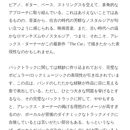
ピアノ、ギター、ベース、ストリングスを交えて、多角的な
アプローチに取り組んでいる。これはありえないことではあ
るものの、音楽から、往古の時代の芳醇なノスタルジアが匂
い立つように感じられる。映画音楽、また、古い時代への温
かなロマンチズムやノスタルジア、つまり、それこそ、アレ
ックス・ターナーがこの最新作『The Car』で描きたかった表
現性なのかもしれません。
バックトラックに関しては精妙に作り込まれており、完璧な
ポピュラー/ロックミュージックの表現性が引き出されていま
す。この点は、バンドのしたたかな経験が作品に目に見える
形で表出している。ただし、ひとつ大きな問題を挙げるとす
るなら、その完璧なバックトラックに対して、ややもする
と、アレックス・ターナーの掲げる理想のイメージが高すぎ
るのか、ボーカルが背後のダイナミックなトラックメイクに
合致しているとは言いがたい部分もある。もっというなら
ば、ボーカルがバックグラウンドから少しだけ浮いているよ