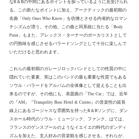
なR＆Bの中間にあるポイントを探っているように見受けられ
る。この新たなポイントに加え、アークティックの最初期の
名曲「Only Ones Who Know」を彷彿とさせる内省的なロマン
チシズムが漂う。その他、この曲と同系統に当たる「Body
Paint」もまた、アレックス・ターナーのボーカリストとして
の円熟味を感じさせるバラードソングとして十分に楽しんで
いただけると思われます。
これらの最初期のガレージロックバンドとしての性質の中に
隠れていた要素、実はこのバンドの最も重要な性質でもある
ソウル・バラードをアルバムの全体像として捉えることも出
来るのですが、その他にも、表題曲の「The Car」では、近年
の『AM』『Tranquility Base Hotel & Casino』の音楽性の延長
線上にあるゴージャスな雰囲気を持ったR＆Bソングに、ダン
スホール時代のソウル・ミュージック、ファンク、はては、
フランスのゲンスブールのようなイエイエの時代のダンディ
ズムを加えた、玄人好みの音楽観を感じさせる。それらが、