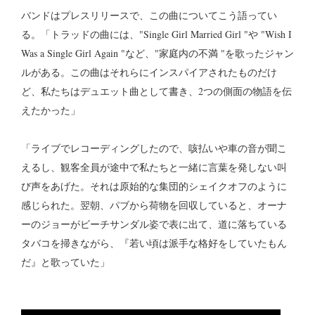
バンドはプレスリリースで、この曲についてこう語ってい
る。「トラッドの曲には、"Single Girl Married Girl "や "Wish I
Was a Single Girl Again "など、"家庭内の不満 "を歌ったジャン
ルがある。この曲はそれらにインスパイアされたものだけ
ど、私たちはデュエット曲として書き、2つの側面の物語を伝
えたかった」
「ライブでレコーディングしたので、咳払いや車の音が聞こ
えるし、観客全員が途中で私たちと一緒に言葉を発しない叫
び声をあげた。それは原始的な集団的シェイクオフのように
感じられた。翌朝、パブから荷物を回収していると、オーナ
ーのジョーがビーチサンダル姿で表に出て、道に落ちている
タバコを掃きながら、『若い頃は派手な格好をしていたもん
だ』と歌っていた」