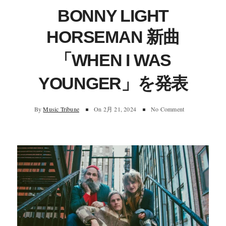
BONNY LIGHT
HORSEMAN 新曲
「WHEN I WAS
YOUNGER」を発表
By
Music Tribune
On
2月 21, 2024
No Comment