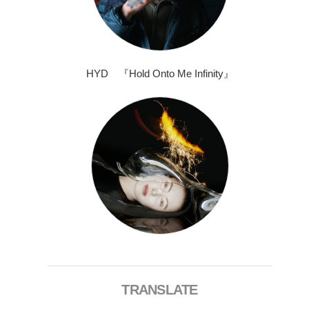
HYD 『Hold Onto Me Infinity』
TRANSLATE