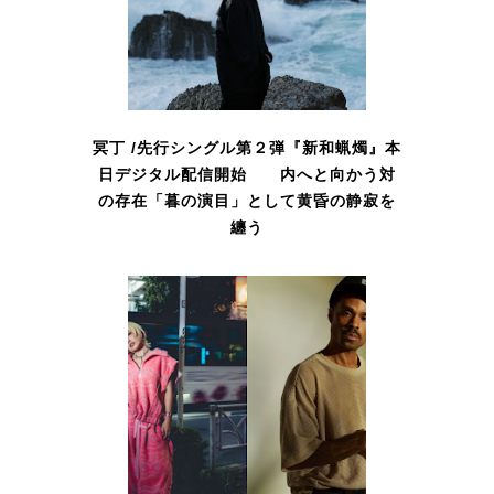
冥丁 /先行シングル第２弾『新和蝋燭』本
日デジタル配信開始 内へと向かう対
の存在「暮の演目」として黄昏の静寂を
纏う