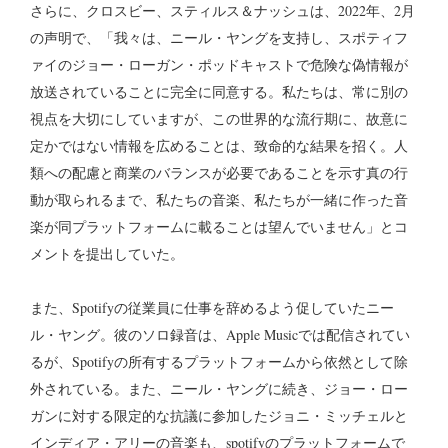
さらに、クロスビー、スティルス＆ナッシュは、2022年、2月
の声明で、「我々は、ニール・ヤングを支持し、スポティフ
ァイのジョー・ローガン・ポッドキャストで危険な偽情報が
放送されていることに完全に同意する。私たちは、常に別の
視点を大切にしていますが、この世界的な流行期に、故意に
定かではない情報を広めることは、致命的な結果を招く。人
類への配慮と商業のバランスが必要であることを示す真の行
動が取られるまで、私たちの音楽、私たちが一緒に作った音
楽が同プラットフォームに載ることは望んでいません」とコ
メントを提出していた。
また、Spotifyの従業員に仕事を辞めるよう促していたニー
ル・ヤング。彼のソロ録音は、Apple Musicでは配信されてい
るが、Spotifyの所有するプラットフォームから依然として除
外されている。また、ニール・ヤングに続き、ジョー・ロー
ガンに対する限定的な抗議に参加したジョニ・ミッチェルと
インディア・アリーの音楽も、spotifyのプラットフォームで