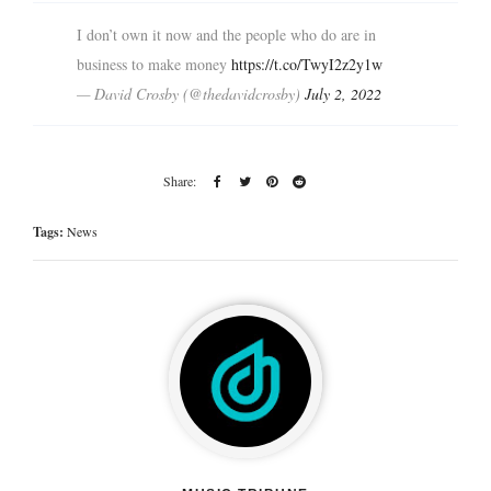
I don’t own it now and the people who do are in
business to make money
https://t.co/TwyI2z2y1w
— David Crosby (@thedavidcrosby)
July 2, 2022
Tags:
News