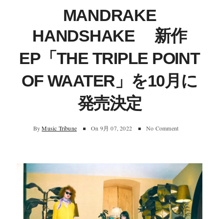
MANDRAKE
HANDSHAKE 新作
EP「THE TRIPLE POINT
OF WAATER」を10月に
発売決定
By
Music Tribune
On
9月 07, 2022
No Comment