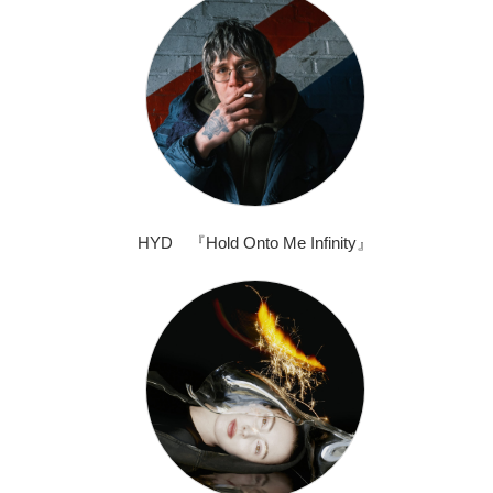
HYD 『Hold Onto Me Infinity』