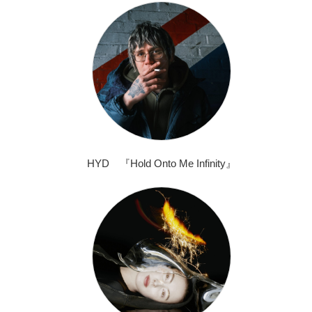
HYD 『Hold Onto Me Infinity』