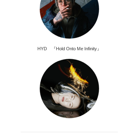
HYD 『Hold Onto Me Infinity』