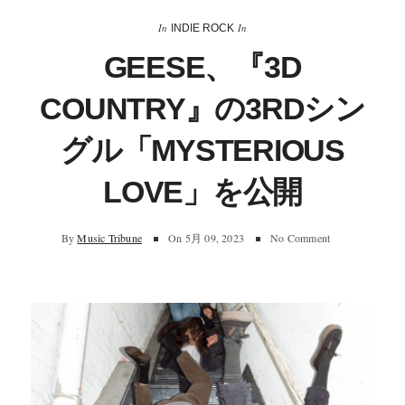
In
In
INDIE ROCK
GEESE、『3D
COUNTRY』の3RDシン
グル「MYSTERIOUS
LOVE」を公開
By
Music Tribune
On
5月 09, 2023
No Comment