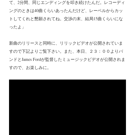
て、2分間、同じエンディングを叩き続けたんだ。レコーディ
ングのときは40曲くらいあったんだけど、レーベルからカッ
トしてくれと懇願されてね。交渉の末、結局15曲くらいにな
ったよ」
新曲のリリースと同時に、リリックビデオが公開されていま
すので下記よりご覧下さい。また、本日、２３：００よりバ
ンドとJames Fordが監督したミュージックビデオが公開されま
すので、お楽しみに。