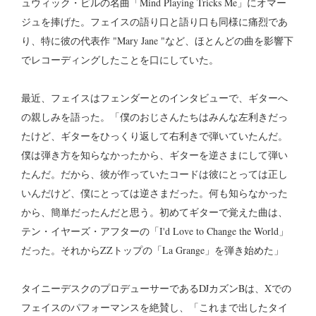
ュウィック・ビルの名曲「Mind Playing Tricks Me」にオマー
ジュを捧げた。フェイスの語り口と語り口も同様に痛烈であ
り、特に彼の代表作 "Mary Jane "など、ほとんどの曲を影響下
でレコーディングしたことを口にしていた。
最近、フェイスはフェンダーとのインタビューで、ギターへ
の親しみを語った。「僕のおじさんたちはみんな左利きだっ
たけど、ギターをひっくり返して右利きで弾いていたんだ。
僕は弾き方を知らなかったから、ギターを逆さまにして弾い
たんだ。だから、彼が作っていたコードは彼にとっては正し
いんだけど、僕にとっては逆さまだった。何も知らなかった
から、簡単だったんだと思う。初めてギターで覚えた曲は、
テン・イヤーズ・アフターの「I'd Love to Change the World」
だった。それからZZトップの「La Grange」を弾き始めた」
タイニーデスクのプロデューサーであるDJカズンBは、Xでの
フェイスのパフォーマンスを絶賛し、「これまで出したタイ