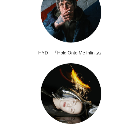
HYD 『Hold Onto Me Infinity』