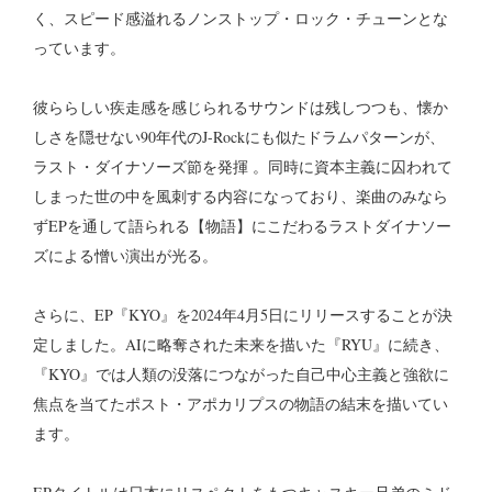
く、スピード感溢れるノンストップ・ロック・チューンとな
っています。
彼ららしい疾走感を感じられるサウンドは残しつつも、懐か
しさを隠せない90年代のJ-Rockにも似たドラムパターンが、
ラスト・ダイナソーズ節を発揮 。同時に資本主義に囚われて
しまった世の中を風刺する内容になっており、楽曲のみなら
ずEPを通して語られる【物語】にこだわるラストダイナソー
ズによる憎い演出が光る。
さらに、EP『KYO』を2024年4月5日にリリースすることが決
定しました。AIに略奪された未来を描いた『RYU』に続き、
『KYO』では人類の没落につながった自己中心主義と強欲に
焦点を当てたポスト・アポカリプスの物語の結末を描いてい
ます。