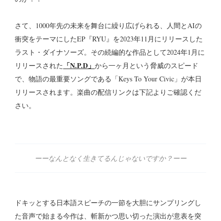
さて、1000年先の未来を舞台に繰り広げられる、人間とAIの
衝突をテーマにしたEP『RYU』を2023年11月にリリースした
ラスト・ダイナソーズ。その続編的な作品として2024年1月に
「N.P.D」
リリースされた
から一ヶ月という脅威のスピード
で、物語の最重要ソングである「Keys To Your Civic」が本日
リリースされます。楽曲の配信リンクは下記よりご確認くだ
さい。
ーーなんとなく生きてるんじゃないですか？ーー
ドキッとする日本語スピーチの一節を大胆にサンプリングし
た音声で始まる今作は、斬新かつ思い切った演出が意表を突