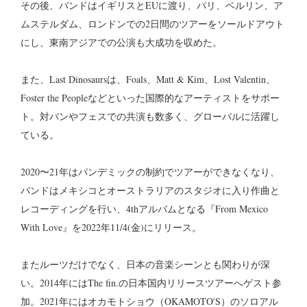
その後、バンドはイギリスとEUに渡り、パリ、ベルリン、ア
ムステルダム、ロンドンでの2日間のツアーをソールドアウト
にし、東南アジアでの公演も大成功を収めた。
また、Last Dinosaursは、Foals、Matt & Kim、Lost Valentin、
Foster the Peopleなどといった国際的なアーティストをサポー
ト。対バンやフェスでの共演も数多く、グローバルに活躍し
ている。
2020〜21年はパンデミックの制約でツアーができなくなり、
バンドはメキシコとオーストラリアのスタジオに入り作曲と
レコーディングを行い、4thアルバムとなる『From Mexico
With Love』を2022年11/4(金)にリリース。
またルーツだけでなく、日本の音楽シーンとも関わりが深
い。2014年にはThe fin.の日本国内リリースツアーへゲスト参
加。2021年にはオカモトショウ（OKAMOTO'S）のソロアル