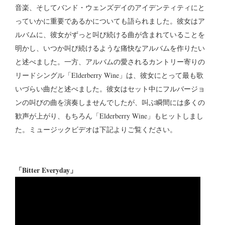
音楽、そしてバンド・ウェンズデイのアイデンティティにと
っていかに重要であるかについても語られました。彼女はア
ルバムに、彼女がずっと叫び続ける曲が含まれていることを
明かし、いつか叫び続けるような痛快なアルバムを作りたい
と述べました。一方、アルバムの愛されるカントリー寄りの
リードシングル「Elderberry Wine」は、彼女にとって最も歌
いづらい曲だと述べました。彼女はセット中にフルバージョ
ンの叫びの曲を演奏しませんでしたが、叫ぶ瞬間には多くの
歓声が上がり、もちろん「Elderberry Wine」もヒットしまし
た。ミュージックビデオは下記よりご覧ください。
「Bitter Everyday」