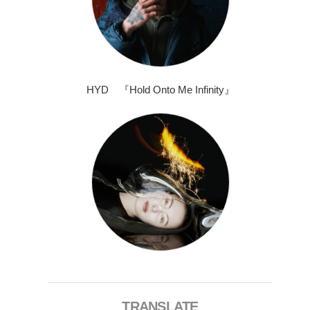
HYD 『Hold Onto Me Infinity』
TRANSLATE