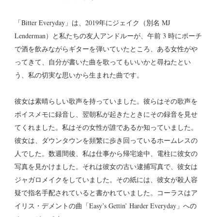
「Bitter Everyday」は、2019年にジェイク（別名 MJ
Lenderman）と私たちの友人アンドルーが、午前 3 時にポーチ
で酒を飲みながらギターを弾いていたところ、ある女性がや
ってきて、自分が書いた曲を歌ってもいいかと尋ねたとい
う、私の切実な思いから生まれた曲です。
彼女は素晴らしい歌声を持っていました。彼らはその歌声を
ボイスメモに録音し、翌朝私が起きたときにその録音を見せ
てくれました。私はその女性が誰であるか知っていました。
彼女は、ダウンタウンを頻繁に歩き回っているホームレスの
人でした。数週間後、私は仕事から帰宅途中、電柱に彼女の
写真を見かけました。それは彼女の古い逮捕写真で、彼女は
ジャガロメイクをしていました。その紙には、彼女が殺人容
疑で指名手配されていると書かれていました。コーラスはア
イリス・デメントの曲「Easy’s Gettin’ Harder Everyday」への