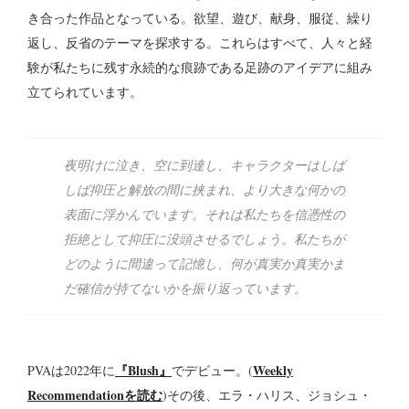
き合った作品となっている。欲望、遊び、献身、服従、繰り
返し、反省のテーマを探求する。これらはすべて、人々と経
験が私たちに残す永続的な痕跡である足跡のアイデアに組み
立てられています。
夜明けに泣き、空に到達し、キャラクターはしば
しば抑圧と解放の間に挟まれ、より大きな何かの
表面に浮かんでいます。それは私たちを信憑性の
拒絶として抑圧に没頭させるでしょう。私たちが
どのように間違って記憶し、何が真実か真実かま
だ確信が持てないかを振り返っています。
『Blush』
Weekly
PVAは2022年に
でデビュー。(
Recommendationを読む
)その後、エラ・ハリス、ジョシュ・