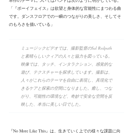
本作のテーマについてはバンドは次のように明かしている。
「『ボーイフェイス』は欲望と身体的な官能性にまつわる曲
です。ダンスフロアでの一瞬のつながりの美しさ、そしてそ
のもろさを描いている」
ミュージックビデオでは、撮影監督のSal Redpath
と素晴らしいクィアの人々と協力を図っている。
映像では、タッチ、インタラクション、感覚的な
遊び、テクスチャーを探求しています。撮影は、
人々がこれらのテーマを自由に表現し、具現化で
きるケアと探索の空間になりました。癒し、つな
がり、可能性の環境など、奇妙で安全な空間を反
映した、本当に美しい日でした。
『No More Like This』は、生きていく上での様々な課題に向