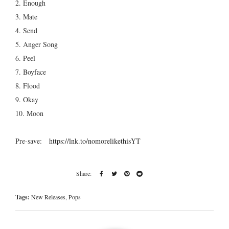
2. Enough
3. Mate
4. Send
5. Anger Song
6. Peel
7. Boyface
8. Flood
9. Okay
10. Moon
Pre-save:
https://lnk.to/nomorelikethisYT
Tags:
New Releases
,
Pops