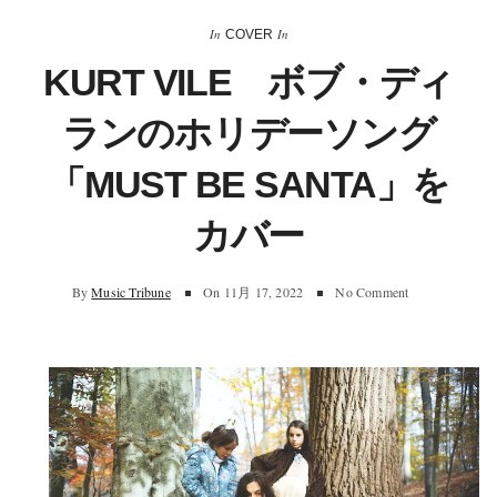
In
In
COVER
KURT VILE ボブ・ディ
ランのホリデーソング
「MUST BE SANTA」を
カバー
By
Music Tribune
On
11月 17, 2022
No Comment