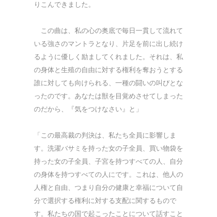
りこんできました。
この曲は、私の心の奥底で毎日一貫して流れて
いる強さのマントラとなり、片足を前に出し続け
るように優しく励ましてくれました。それは、私
の身体と生殖の自由に対する権利を奪おうとする
誰に対しても向けられる、一種の闘いの叫びとな
ったのです。あなたは獣を目覚めさせてしまった
のだから、『気をつけなさい』と」
「この最高裁の判決は、私たち全員に影響しま
す。洗濯バサミを持った女の子全員、買い物袋を
持った女の子全員、子宮を持つすべての人、自分
の身体を持つすべての人にです。これは、他人の
人権と自由、つまり自分の健康と幸福について自
分で選択する権利に対する支配に関するもので
す。私たちの国で起こったことについて話すこと