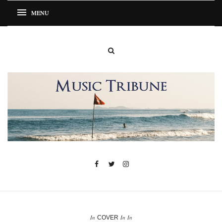
In
In
In
COVER