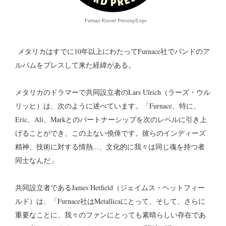
Furnace Record Pressing/Logo
メタリカはすでに10年以上にわたってFurnace社でバンドのア
ルバムをプレスして来た経緯がある。
メタリカのドラマーで共同設立者のLars Ulrich（ラーズ・ウル
リッヒ）は、次のように述べています。「Furnace、特に、
Eric、Ali、Markとのパートナーシップを次のレベルに引き上
げることができ、この上ない僥倖です。彼らのインディーズ
精神、技術に対する情熱...、文化的に我々は同じ魂を持つ者
同士なんだ」
共同設立者であるJames Hetfield（ジェイムス・ヘットフィー
ルド）は、「Furnace社はMetallicaにとって、そして、さらに
重要なことに、我々のファンにとっても素晴らしい存在であ