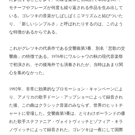
モチーフやフレーズが何度も繰り返される作品を生み出して
いる。ゴレツキの音楽がしばしばミニマリズムと結びついた
り、「新しいシンプルさ」と呼ばれたりするのは、このよう
な特徴があるからである。
これがグレツキの代表作である交響曲第3番、別名「悲歌の交
響曲」の特徴である。1976年にワルシャワの秋の現代音楽祭
で初演され、その後海外でも演奏されたが、当時はあまり関
心を集めなかった。
1992年、非常に効果的なプロモーション・キャンペーンによ
り、アメリカの歌手ドーン・アップショーによって録音され
た後、この曲はクラシック音楽のみならず、世界のヒットチ
ャートに登場した。交響曲第3番は、とりわけポーランドの優
れた歌手ステファニア・ヴォイトヴィッチとゾフィア・キラ
ノヴィッチによって録音された。ゴレツキは一夜にして国際