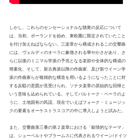
しかし、これらのセンセーショナルな聴衆の反応について
は、当初、ポーランドを始め、東欧圏に限定されていたこと
を付け加えねばならない。三楽章から構成されるこの交響曲
には、ヴェルディのオペラに象徴される華やかさがあり、さ
らに以後のミニマル学派の予兆となる楽節や全体的な構成の
簡素化、そして、新古典派以降の作曲家、及び新ウイーン学
派の作曲家らが複雑的な構造を用いるようになったことに対
する反駁の意図が見受けられ、ソナタ楽章の原始的な回帰と
いう意味も込められている。そしてバルトーク・ベーラのよ
うに、土地固有の民謡、現在でいえばフォーク・ミュージッ
クの要素をオーケストラスコアの中に導入しようと試みた。
また、交響曲第三番の第２楽章における「叙情的なテーマ」
は、シューベルトやブラームスに代表されるウイーン/ドイツ