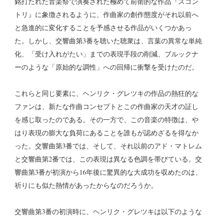
銘打たれた音楽祭で演奏された極めて前衛的な作品『スコン
トリ』に象徴されるように、作曲家の創作態度がそれ以前へ
と急進的に変化することを予感させる作品がいくつかあっ
た。しかし、交響曲第3番を聴いた聴衆は、言葉の異常な単純
化、「受け入れがたい」までの表現手段の削減、ブルックナ
ーのような「原始的な調性」への回帰に衝撃を受けたのだ。
これらと同じ要素に、ヘンリク・グレツキの作品の熱狂的な
ファンは、新たな作曲コンセプトとこの作曲家の天才の証し
を感じ取ったのである。その一方で、この音楽の特徴は、や
はり表現の膨大な負荷にあることを誰もが認めざるを得なか
った。交響曲第3番では、そして、それ以前のアド・マトレム
と交響曲第2番では、この表現は異なる色調を帯びている。交
響曲第3番が初演から16年後に驚異的な大成功を収めたのは、
祈りにも似た熱情があったからなのだろうか。
交響曲第3番の初演時に、ヘンリク・グレツキは以下のような