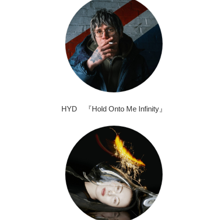
HYD 『Hold Onto Me Infinity』