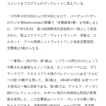
コメントをプログラムのブックレットに添えている。
「1976年10月30日から12月30日にかけて、バーデンバーデン
のラジオ局Südwestfunkの委嘱で『交響曲第3番』を作曲しまし
た。1977年4月4日、第14回国際現代芸術祭の一環として初演
された。歌はステファニア・ヴォイトヴィッチ、演奏は、エ
ルネット・ブール指揮シュトヴェストフンク放送交響楽団。
交響曲は3曲からなる」
「一番長い（約27分）第1曲は、ソプラノの呼びかけによって
中断される厳格なカノンである。カノンのテーマには、ヴワ
ディスワフ・スキエコフスキ師のコレクションにある”クルピ
ーの歌”の断片を用いた。第2曲は、ABABCの構造 を持つソナ
タ形式の一種の哀歌である。第3曲では、アドルフ・ディガツ
師のコレクションから、オポーレ地方の本格的な民謡の変奏
曲を使用した。この交響曲はヘンリク・グレツキの妻に捧ら
れたものである。演奏時間は約55分。ーー(1977年、音楽祭