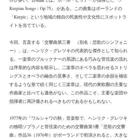
Kurpian Songs：Op.75』 がある。この曲集はポーランドの
「Kurpie」という地域の独自の民族性や文化性にスポットラ
イトを当てている。
今回、言及する「交響曲第三番 （別名：悲歌のシンフォニ
ー）」は、ヘンリク・グレツキの代表的な傑作として知られ
る。一楽章のブルックナーの系譜にある巧みな管弦楽の流れ
は序章的な内容を暗示し、二楽章のオペラを思わせるストリ
ングスとオペラの融合の見事さ、そして二楽章の余韻を補佐
するような形で続く同じく三楽章は、現代の東欧圏の主要な
作曲家と比べても遜色がない。この作品こそ、主要な楽団や
指揮者に再評価されるべきものであるかもしれない。
1977年の「ワルシャワの秋」音楽祭で、ヘンリク・グレツキ
の独唱ソプラノと管弦楽のための交響曲第3番「悲歌の交響
曲」作品36（1976年）がポーランドで初演されると、大きな