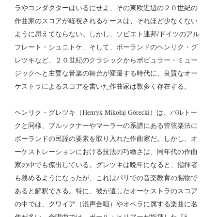
ラやコンダクターはいるにせよ、その東欧近辺の２０世紀の
作曲家のスコアが軽視されるケースは、それほど少なくない
ように思えてならない。しかし、ソビエト連邦/ドイツのアル
フレート・シュニトケ、そして、ポーランドのヘンリク・グ
レツキなど、２０世紀のクラシックからポピュラー・ミュー
ジックへと主要な音楽の舞台が変遷する時代に、良質なオー
ケストラによるスコアを書いた作曲家は数多く存在する。
ヘンリク・グレツキ
（Henryk Mikołaj Górecki）
は、バルトー
クと同様、ブルックナーやマーラーの系譜にある管弦楽法に
ポーランドの民謡の要素を取り入れた作曲家だ。しかし、オ
ーケストレーションにおける技法の巧緻さは、同年代の作曲
家の中でも傑出している。グレツキは晩年になると、指揮者
も務めるようになったが、これはパリでの音楽教育の賜物で
あると解釈できる。特に、彼が遺したオーケストラのスコア
の中では、クワイア（混声合唱）やオペラに属する楽曲に名
作が多い。合唱曲では、ポール・ヒリアーが指揮した『5