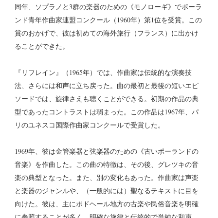
同年、ソプラノと3群の楽器のための《モノローギ》でポーラ
ンド青年作曲家連盟コンクール（1960年）第1位を受賞。この
賞のおかげで、彼は初めての海外旅行（フランス）に出かけ
ることができた。
『リフレイン』（1965年）では、作曲家は伝統的な演奏技
法、さらには和声に立ち戻った。曲の最初と最後の短いエピ
ソードでは、旋律さえも聴くことができる。初期の作品の典
型であったコントラストは弱まった。この作品は1967年、パ
リのユネスコ国際作曲家コンクールで受賞した。
1969年、彼は金管楽器と弦楽器のための《古いポーランドの
音楽》を作曲した。この曲の特徴は、その後、グレツキの音
楽の典型となった。また、別の変化もあった。作曲家は声楽
と楽器のジャンルや、（一般的には）聖なるテキストに目を
向けた。彼は、主にポドヘール地方の古楽や民俗音楽を明確
に参照することが多く、明確な旋律と伝統的で単純な和声、