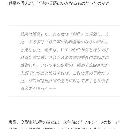
感動を呼んだ。当時の反応はいかなるものだったのか??
聴衆は混乱した。ある者は「傑作」と評価し、ま
た、ある者は「作曲家の創作意欲のなさの現れ」
と見なした。聴衆は、いくつかの和音と繰り返さ
れる旋律に還元された音楽言語の手段の単純さに
感動した。グレツキの以前の、極めて洗練された
工房での作品と比較すれば、これは真の革命だっ
た。作曲家は批評家の意見に対して自らを弁護す
る必要があったーー
実際、交響曲第3番の前には、16年前の「ワルシャワの秋」と