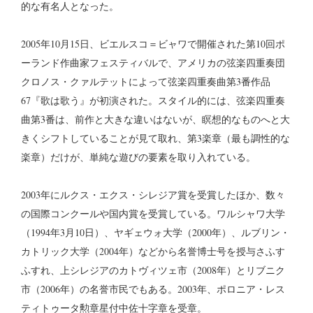
的な有名人となった。
2005年10月15日、ビエルスコ＝ビャワで開催された第10回ポ
ーランド作曲家フェスティバルで、アメリカの弦楽四重奏団
クロノス・クァルテットによって弦楽四重奏曲第3番作品
67『歌は歌う』が初演された。スタイル的には、弦楽四重奏
曲第3番は、前作と大きな違いはないが、瞑想的なものへと大
きくシフトしていることが見て取れ、第3楽章（最も調性的な
楽章）だけが、単純な遊びの要素を取り入れている。
2003年にルクス・エクス・シレジア賞を受賞したほか、数々
の国際コンクールや国内賞を受賞している。ワルシャワ大学
（1994年3月10日）、ヤギェウォ大学（2000年）、ルブリン・
カトリック大学（2004年）などから名誉博士号を授与さふす
ふすれ、上シレジアのカトヴィツェ市（2008年）とリブニク
市（2006年）の名誉市民でもある。2003年、ポロニア・レス
ティトゥータ勲章星付中佐十字章を受章。