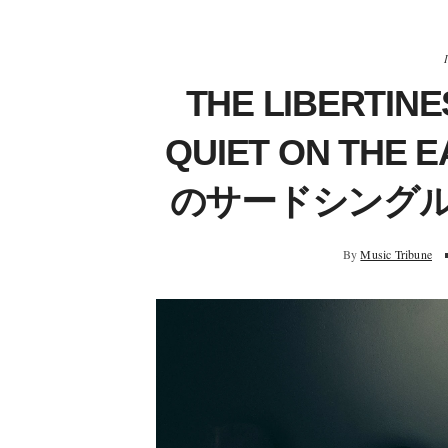
THE LIBERT
QUIET ON THE 
のサードシングル
By
Music Tribune