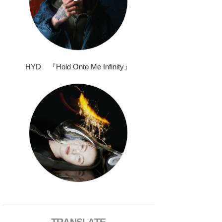
HYD 『Hold Onto Me Infinity』
TRANSLATE