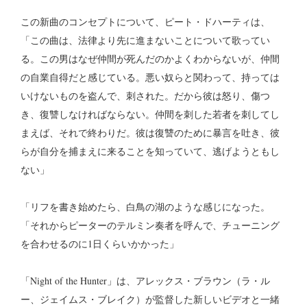
この新曲のコンセプトについて、ピート・ドハーティは、
「この曲は、法律より先に進まないことについて歌ってい
る。この男はなぜ仲間が死んだのかよくわからないが、仲間
の自業自得だと感じている。悪い奴らと関わって、持っては
いけないものを盗んで、刺された。だから彼は怒り、傷つ
き、復讐しなければならない。仲間を刺した若者を刺してし
まえば、それで終わりだ。彼は復讐のために暴言を吐き、彼
らが自分を捕まえに来ることを知っていて、逃げようともし
ない」
「リフを書き始めたら、白鳥の湖のような感じになった。
「それからピーターのテルミン奏者を呼んで、チューニング
を合わせるのに1日くらいかかった」
「Night of the Hunter」は、アレックス・ブラウン（ラ・ル
ー、ジェイムス・ブレイク）が監督した新しいビデオと一緒