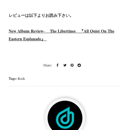
レビューは以下よりお読み下さい。
New Album Review- The Libertines 『All Quiet On The
Eastern Esplanade』
Tags:
Rock