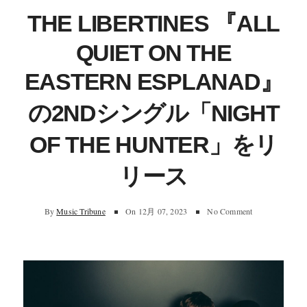
THE LIBERTINES 『ALL
QUIET ON THE
EASTERN ESPLANAD』
の2NDシングル「NIGHT
OF THE HUNTER」をリ
リース
By
Music Tribune
On
12月 07, 2023
No Comment