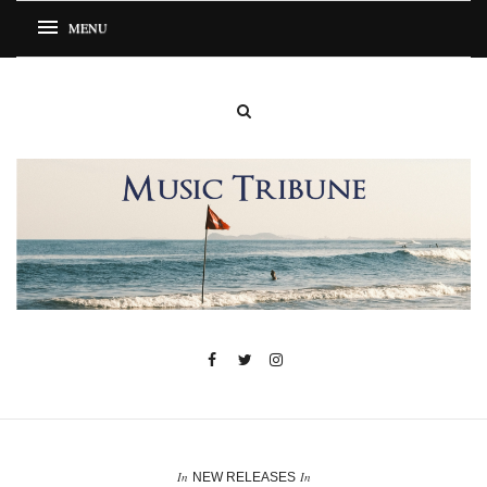
In
In
NEW RELEASES