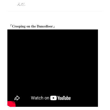
んだ。
「Creeping on the Dancefloor」