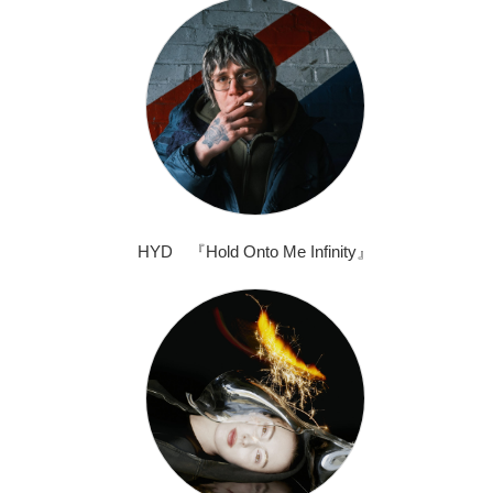
HYD 『Hold Onto Me Infinity』