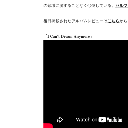
セルフ
の領域に臆することなく傾倒している。
こちら
後日掲載されたアルバムレビューは
から
「I Can't Dream Anymore」