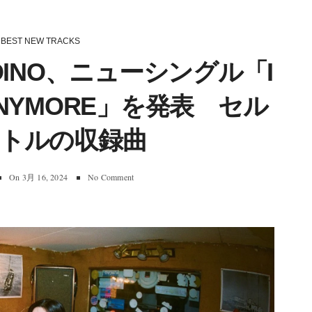
BEST NEW TRACKS
LADINO、ニューシングル「I
 ANYMORE」を発表 セル
トルの収録曲
On
3月 16, 2024
No Comment