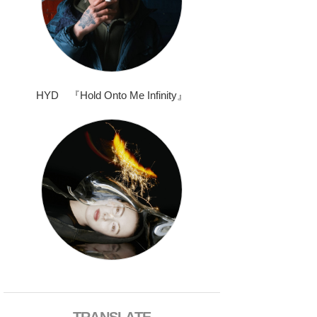
HYD 『Hold Onto Me Infinity』
TRANSLATE