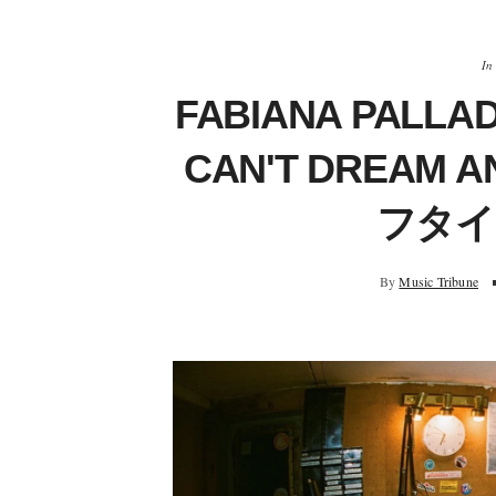
In
FABIANA PAL
CAN'T DREAM
フタイ
By
Music Tribune