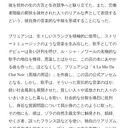
彼を郊外の生の方言と生存競争へと駆り立てた。また、労働
者階級の窮状を疎外された人々のリアルな声として表現する
という、彼自身の音楽的な中核を形成することになった。
ブリュアンは、生々しいスラングを積極的に使用し、ストリ
ートミュージックのような音楽を生み出した。歌手としての
デビューは良い評判を呼び、ル・シャ・ノワールの名物的な
歌手の地位を獲得。恩返しとばかりに、この店の名にあやか
る曲も作った。ほどなくして、ブリュアンは「A La Mie Du
Chat Noir（黒猫の周辺）」を作曲し、この店の公式アンセム
となる。しかし、歌手は、そういった宣伝的な音楽のほか、
鋭い社会風刺も展開させた。貧しい人々や追放された人々の
いきいきとした暮らしを歌い、社会的な分裂を痛烈に批判
し、身近な貧困問題について我が身のことのように歌った。
その他にも、彼は、ゾラの自然主義文学に触発され、娼婦、
やくざ者、誤ったフランス語などを使い、独自のリアリズム