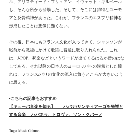
ル、アリスティード・ブリュアン、イヴェット・ギルベール
も、そんな所から登場した。そして、そこには独特なユーモ
アと反骨精神があった。これが、フランスのエスプリ精神を
形成したことは想像に難くない。
その後、日本にもフランス文化が入ってきて、シャンソンが
戦前から戦後にかけて歌謡に普通に取り入れられた。これ
は、J-POP、邦楽などというワードが出てくるはるか昔のはな
しである。それ以降の日本人のヨーロッパへの漠然とした憧
れは、フランス/パリの文化の流入に負うところが大きいよう
に思える。
▪️こちらの記事もおすすめ
【キューバ音楽を知る】 ハバナ/サンティアーゴを発祥と
する音楽 ハバネラ、トロヴァ、ソン・クバーノ
Tags:
Music Column