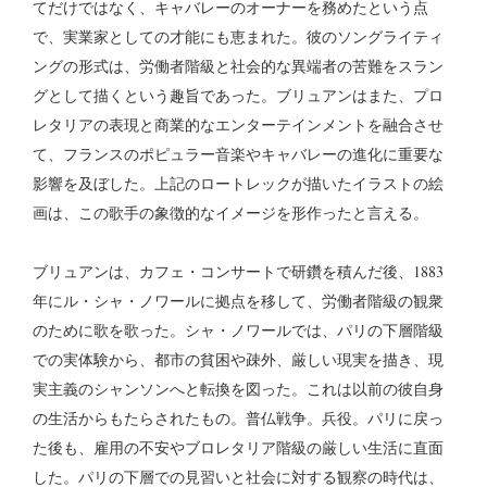
てだけではなく、キャバレーのオーナーを務めたという点
で、実業家としての才能にも恵まれた。彼のソングライティ
ングの形式は、労働者階級と社会的な異端者の苦難をスラン
グとして描くという趣旨であった。ブリュアンはまた、プロ
レタリアの表現と商業的なエンターテインメントを融合させ
て、フランスのポピュラー音楽やキャバレーの進化に重要な
影響を及ぼした。上記のロートレックが描いたイラストの絵
画は、この歌手の象徴的なイメージを形作ったと言える。
ブリュアンは、カフェ・コンサートで研鑽を積んだ後、1883
年にル・シャ・ノワールに拠点を移して、労働者階級の観衆
のために歌を歌った。シャ・ノワールでは、パリの下層階級
での実体験から、都市の貧困や疎外、厳しい現実を描き、現
実主義のシャンソンへと転換を図った。これは以前の彼自身
の生活からもたらされたもの。普仏戦争。兵役。パリに戻っ
た後も、雇用の不安やブロレタリア階級の厳しい生活に直面
した。パリの下層での見習いと社会に対する観察の時代は、