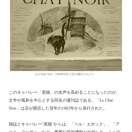
Le Chant Noir : 1886年9月１日の発行(コピー）
このキャバレー「黒猫」の名声を高めることになったのが、
文学や風刺を中心とする同名の週刊誌である。「Le Chat
Noir」は店が開店した翌年の1882年から発行された。
雑誌とキャバレー''黒猫''からは、「ベル・エポック」、「ア
ール・ヌーヴォ」など、重要な芸術運動が台頭した。ここで