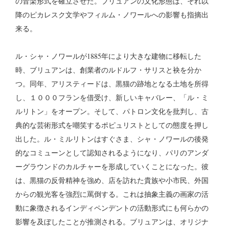
の音楽形式を確立させた。ブリュアンの文化形態は、それ以
降のピカレスク文学やフィルム・ノワールへの影響も指摘出
来る。
ル・シャ・ノワールが1885年により大きな建物に移転した
時、ブリュアンは、創業者のルドルフ・サリスと袂を分か
つ。同年、アリスティードは、黒猫の跡地となる土地を所得
し、１０００フランを借受け、新しいキャバレー、「ル・ミ
ルリトン」をオープン。そして、パトロン文化を批判し、古
典的な芸術形式を嘲笑するポピュリストとしての態度を押し
出した。ル・ミルリトンはすぐさま、シャ・ノワールの後発
的なコミューンとして認知されるようになり、パリのアンダ
ーグラウンドのカルチャーを形成していくことになった。彼
は、黒猫の反骨精神を強め、店を訪れた貴族や小市民、外国
からの観光客を強烈に罵倒する。これは抽象主義の画家の活
動に象徴されるインディペンデントの活動形式にも何らかの
影響を及ぼしたことが推測される。ブリュアンは、オリジナ