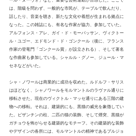
は、階級を問わず、一般的な市民が、テーブルで飲んだり、
話したり、音楽を聴き、新たな文化や着想が生まれる拠点に
なった。この雑誌にも、有名な作家が協力、参加していた。
アルフォンス・アレ、ガイ・ド・モーパッサン、ヴィクトー
ル・ユゴー、エドモンド・ド・ゴンクール（後に、フランス
作家の登竜門「ゴンクール賞」が設立される）、そして著名
な作曲家も参加している。シャルル・グノー、ジュール・マ
セネなどがいた。
シャ・ノワールは商業的に成功を収めた。ルドルフ・サリス
はほどなく、シャノワールをモルマントルのラヴァル通りに
移転させた。現在のヴィクトル・マッセ通りにある三階の建
物への移転。それは、建築的にも、黒猫の威光を象徴してい
た。ピザンチンの柱、二匹の猫の装飾、そして煙突、黒猫が
ガチョウを怖がらせる建築的なモチーフ。その建築的な装飾
やデザインの各所には、モルマントルの精神であるブルジョ