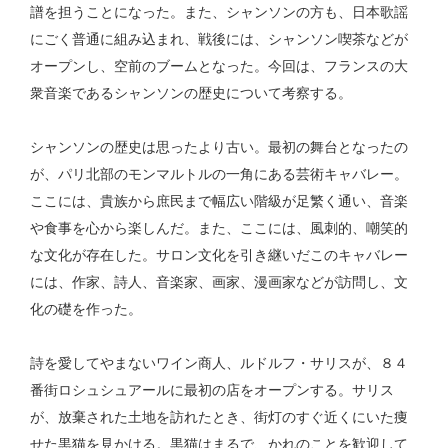
譜を担うことになった。また、シャンソンの方も、日本歌謡
にごく普通に組み込まれ、戦後には、シャンソン喫茶などが
オープンし、空前のブームとなった。今回は、フランスの大
衆音楽であるシャンソンの歴史について考察する。
シャンソンの歴史は思ったより古い。最初の舞台となったの
が、パリ北部のモンマルトルの一角にある芸術キャバレー。
ここには、貴族から庶民まで幅広い階級が足繁く通い、音楽
や食事を心から楽しんだ。また、ここには、風刺的、嘲笑的
な文化が存在した。サロン文化を引き継いだこのキャバレー
には、作家、詩人、音楽家、画家、漫画家などが訪問し、文
化の礎を作った。
詩を愛してやまないワイン商人、ルドルフ・サリスが、８４
番街ロシュシュアールに最初の店をオープンする。サリス
が、放棄された土地を訪れたとき、街灯のすぐ近くにいた痩
せた黒猫を見かける。黒猫はまるで、かれのことを歓迎して