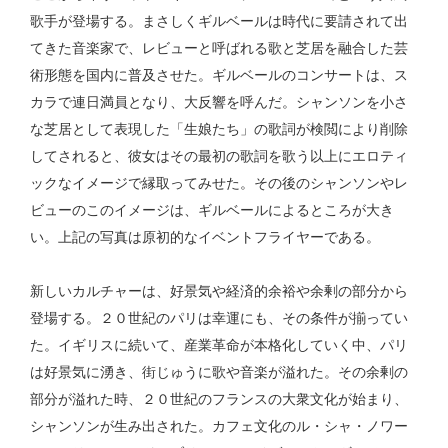
歌手が登場する。まさしくギルベールは時代に要請されて出
てきた音楽家で、レビューと呼ばれる歌と芝居を融合した芸
術形態を国内に普及させた。ギルベールのコンサートは、ス
カラで連日満員となり、大反響を呼んだ。シャンソンを小さ
な芝居として表現した「生娘たち」の歌詞が検閲により削除
してされると、彼女はその最初の歌詞を歌う以上にエロティ
ックなイメージで縁取ってみせた。その後のシャンソンやレ
ビューのこのイメージは、ギルベールによるところが大き
い。上記の写真は原初的なイベントフライヤーである。
新しいカルチャーは、好景気や経済的余裕や余剰の部分から
登場する。２０世紀のパリは幸運にも、その条件が揃ってい
た。イギリスに続いて、産業革命が本格化していく中、パリ
は好景気に湧き、街じゅうに歌や音楽が溢れた。その余剰の
部分が溢れた時、２０世紀のフランスの大衆文化が始まり、
シャンソンが生み出された。カフェ文化のル・シャ・ノワー