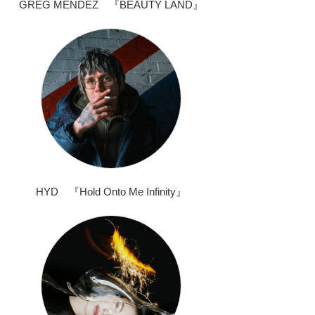
GREG MENDEZ 『BEAUTY LAND』
HYD 『Hold Onto Me Infinity』