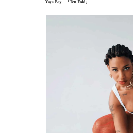
Yaya Bey 『Ten Fold』