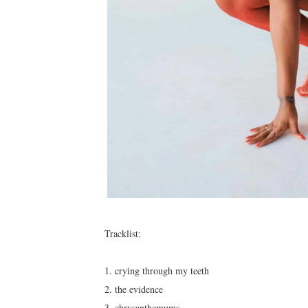
Tracklist:
1. crying through my teeth
2. the evidence
3. chrysanthemums