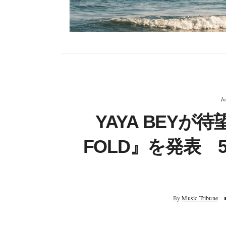
In
YAYA BEYが
FOLD』を発表 5
By
Music Tribune