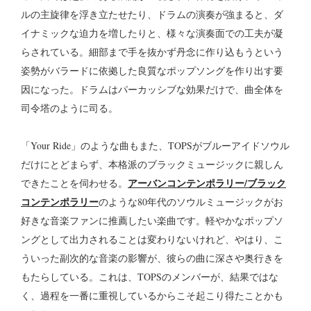
ルの主旋律を浮き立たせたり、ドラムの演奏が強まると、ダ
イナミックな迫力を増したりと、様々な演奏面での工夫が凝
らされている。細部まで手を抜かず丹念に作り込もうという
姿勢がバラードに依拠した良質なポップソングを作り出す要
因になった。ドラムはパーカッシブな効果だけで、曲全体を
司令塔のように司る。
「Your Ride」のような曲もまた、TOPSがブルーアイドソウル
だけにとどまらず、本格派のブラックミュージックに親しん
アーバンコンテンポラリー/ブラック
できたことを伺わせる。
コンテンポラリー
のような80年代のソウルミュージックがお
好きな音楽ファンに推薦したい楽曲です。軽やかなポップソ
ングとして出力されることは変わりないけれど、やはり、こ
ういった副次的な音楽の影響が、彼らの曲に深さや奥行きを
もたらしている。これは、TOPSのメンバーが、結果ではな
く、過程を一番に重視しているからこそ起こり得たことかも