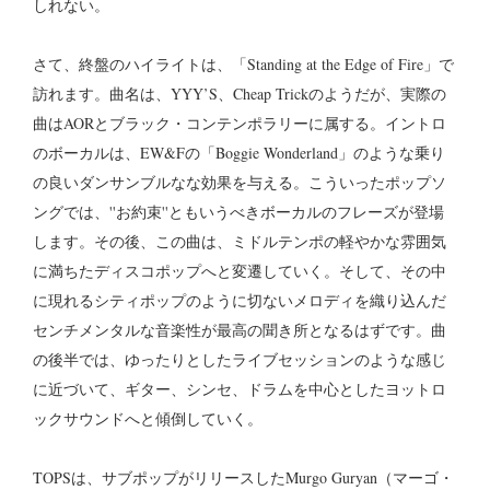
しれない。
さて、終盤のハイライトは、「Standing at the Edge of Fire」で
訪れます。曲名は、YYY’S、Cheap Trickのようだが、実際の
曲はAORとブラック・コンテンポラリーに属する。イントロ
のボーカルは、EW&Fの「Boggie Wonderland」のような乗り
の良いダンサンブルなな効果を与える。こういったポップソ
ングでは、''お約束''ともいうべきボーカルのフレーズが登場
します。その後、この曲は、ミドルテンポの軽やかな雰囲気
に満ちたディスコポップへと変遷していく。そして、その中
に現れるシティポップのように切ないメロディを織り込んだ
センチメンタルな音楽性が最高の聞き所となるはずです。曲
の後半では、ゆったりとしたライブセッションのような感じ
に近づいて、ギター、シンセ、ドラムを中心としたヨットロ
ックサウンドへと傾倒していく。
TOPSは、サブポップがリリースしたMurgo Guryan（マーゴ・