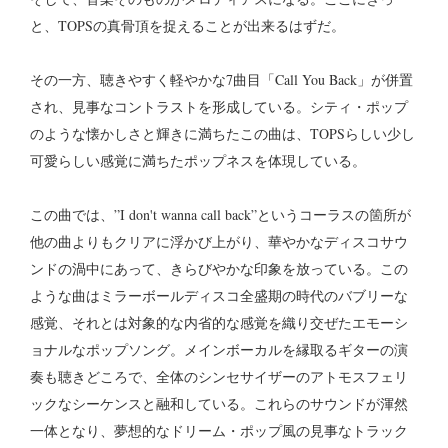
と、TOPSの真骨頂を捉えることが出来るはずだ。
その一方、聴きやすく軽やかな7曲目「Call You Back」が併置
され、見事なコントラストを形成している。シティ・ポップ
のような懐かしさと輝きに満ちたこの曲は、TOPSらしい少し
可愛らしい感覚に満ちたポップネスを体現している。
この曲では、”I don't wanna call back”というコーラスの箇所が
他の曲よりもクリアに浮かび上がり、華やかなディスコサウ
ンドの渦中にあって、きらびやかな印象を放っている。この
ような曲はミラーボールディスコ全盛期の時代のバブリーな
感覚、それとは対象的な内省的な感覚を織り交ぜたエモーシ
ョナルなポップソング。メインボーカルを縁取るギターの演
奏も聴きどころで、全体のシンセサイザーのアトモスフェリ
ックなシーケンスと融和している。これらのサウンドが渾然
一体となり、夢想的なドリーム・ポップ風の見事なトラック