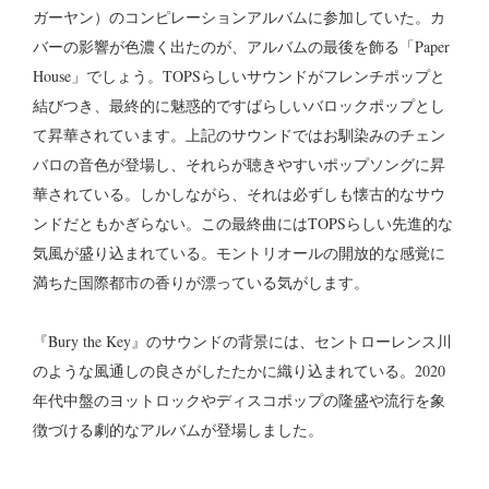
ガーヤン）のコンピレーションアルバムに参加していた。カ
バーの影響が色濃く出たのが、アルバムの最後を飾る「Paper
House」でしょう。TOPSらしいサウンドがフレンチポップと
結びつき、最終的に魅惑的ですばらしいバロックポップとし
て昇華されています。上記のサウンドではお馴染みのチェン
バロの音色が登場し、それらが聴きやすいポップソングに昇
華されている。しかしながら、それは必ずしも懐古的なサウ
ンドだともかぎらない。この最終曲にはTOPSらしい先進的な
気風が盛り込まれている。モントリオールの開放的な感覚に
満ちた国際都市の香りが漂っている気がします。
『Bury the Key』のサウンドの背景には、セントローレンス川
のような風通しの良さがしたたかに織り込まれている。2020
年代中盤のヨットロックやディスコポップの隆盛や流行を象
徴づける劇的なアルバムが登場しました。