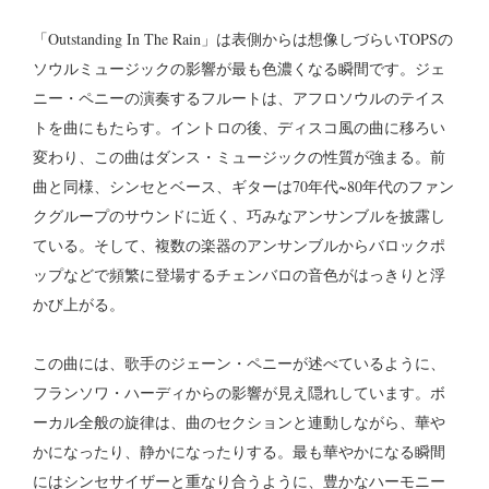
「Outstanding In The Rain」は表側からは想像しづらいTOPSの
ソウルミュージックの影響が最も色濃くなる瞬間です。ジェ
ニー・ペニーの演奏するフルートは、アフロソウルのテイス
トを曲にもたらす。イントロの後、ディスコ風の曲に移ろい
変わり、この曲はダンス・ミュージックの性質が強まる。前
曲と同様、シンセとベース、ギターは70年代~80年代のファン
クグループのサウンドに近く、巧みなアンサンブルを披露し
ている。そして、複数の楽器のアンサンブルからバロックポ
ップなどで頻繁に登場するチェンバロの音色がはっきりと浮
かび上がる。
この曲には、歌手のジェーン・ペニーが述べているように、
フランソワ・ハーディからの影響が見え隠れしています。ボ
ーカル全般の旋律は、曲のセクションと連動しながら、華や
かになったり、静かになったりする。最も華やかになる瞬間
にはシンセサイザーと重なり合うように、豊かなハーモニー