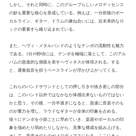
しかし、それと同時に、このグループらしいメロディセンス
の妙も重要な核心を形成している。例えば、一分前後のボー
カルライン、ギター、ドラムの兼ね合いには、近未来的なロ
ックの要素すら織り込まれている。
また、ヘヴィ・メタルバンドのようなテンポの流動性も魅力
である。1分10秒頃には、テンポを極端に落として、このアル
バムの急進的な側面を表すヘヴィネスが体現される。する
と、通奏低音を担うベースラインが浮かび上がってくる。
これらのバンドサウンドとしての押し引きや抜き差しの部分
は、このバンド以外ではなかなか体感出来ないものではない
かと思う。その後、一分半過ぎになると、急速に音楽そのも
のが重力を増し、ラウドなギターが全体の印象を占める。
徐々にテンポを小節ごとに早めていき、楽器やボーカルの印
象を強めたり弱めたりしながら、見事な構成を組み上げる。
そして、音楽そのものがメロディアスになる。ここにきっ