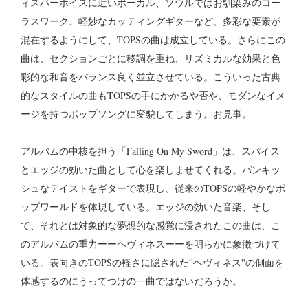
ィスパーボイスに近いボーカル、ソウルではお馴染みのコー
ラスワーク、軽妙なカッティングギターなど、多彩な要素が
混在するようにして、TOPSの曲は成立している。さらにこの
曲は、セクションごとに移調を重ね、リズミカルな効果と色
彩的な和音をバランス良く並立させている。こういった古典
的なスタイルの曲もTOPSの手にかかるや否や、モダンなイメ
ージを持つポップソングに変貌してしまう。お見事。
アルバムの中核を担う「Falling On My Sword」は、スパイス
とエッジの効いた曲として心を楽しませてくれる。パンキッ
シュなテイストをギターで表現し、従来のTOPSの軽やかなポ
ップワールドを体現している。エッジの効いた音楽、そし
て、それとは対象的な夢想的な感覚に浸されたこの曲は、こ
のアルバムの重力ーーヘヴィネスーーを明らかに象徴づけて
いる。表向きのTOPSの軽さに隠された''ヘヴィネス''の側面を
体感するのにうってつけの一曲ではないだろうか。