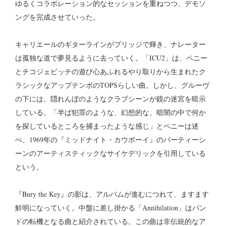
ゆるくコラボレーション的なセッションを重ねつつ、デモソ
ングを完成させていった。
キャリエールのギターラインがブリッジで輝き、ナレーター
は孤独な道で夢見るように去っていく。「ICU2」は、ペニー
とチコジェビッチの遊び心あふれるやり取りから生まれたク
ラシックなアップテンポのTOPSらしい曲。しかし、グルーヴ
の下には、隠れんぼのようなクラブシーンが鏡の迷宮を暗示
している。「半ば犯罪のような、幻想的な、暗闇の中で何か
を探しているところを捕まったような感じ」とペニーは述
べ、1969年の『ミッドナイト・カウボーイ』のパーティーシ
ーンのアーティスティックなサイケデリックを引用している
という。
『Bury the Key』の影は、アルバムが進むにつれて、ますます
鮮明になっていく。中盤に差し掛かる「Annihilation」はバン
ドの転機となる曲と紹介されている。この曲は非伝統的なア