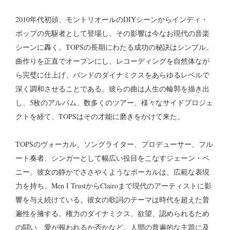
2010年代初頭、モントリオールのDIYシーンからインディ・
ポップの先駆者として登場し、その影響は今なお現代の音楽
シーンに轟く。TOPSの長期にわたる成功の秘訣はシンプル。
曲作りを正直でオープンにし、レコーディングを自然体なが
ら完璧に仕上げ、バンドのダイナミクスをあらゆるレベルで
深く調和させることである。彼らの曲は人生の輪郭を描き出
し、5枚のアルバム、数多くのツアー、様々なサイドプロジェ
クトを経て、TOPSはその才能に磨きをかけて来た。
TOPSのヴォーカル、ソングライター、プロデューサー、フル
ート奏者、シンガーとして幅広い役目をこなすジェーン・ペ
ニー。彼女の静かでささやくようなボーカルは、広範な表現
力を持ち、Men I TrustからClairoまで現代のアーティストに影
響を与え続けている。彼女の歌詞のテーマは時代を超えた普
遍性を擁する。権力のダイナミクス、欲望、認められるため
の闘い、愛が報われるか否かなど、人間の普遍的な主題に及