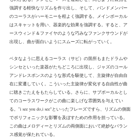
強調する軽快なリズムを作り出し、そして、バンドメンバー
のコーラスがハーモニーを程よく強調する。メインボーカル
はスキャットを用い、器楽的な効果を強調する。すると、ア
ースウィンド＆ファイヤのような巧みなファンクサウンドが
出現し、曲が面白いようにスムーズに転がっていく。
ベタなように思えるコーラス（サビ）の箇所もまたドラムや
シンセといった楽器がたちどころに出現し、ジャズのコール
アンドレスポンスのような形式を駆使して、主旋律が自由自
在に変遷していく。こういった主旋律が変化する自由性が曲
に聴きごたえをもたらしている。さらに、サブボーカルとし
てのコーラスワークがこの曲に楽しげな雰囲気を与えてい
る。”i see you do,i see"といったフレーズですら、リズムの側面
でポリフォニックな影響を及ぼすための作用を担っている。
この曲はメロディーとリズムの両側面において絶妙なバラン
ス感覚が保たれている。