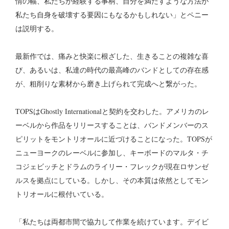
情の幅、私たちが経験する事柄、自分を満たすような方法が
私たち自身を破壊する要因にもなるかもしれない」とペニー
は説明する。
最新作では、痛みと快楽に根ざした、生きることの複雑な喜
び、あるいは、私達の時代の最高峰のバンドとしての存在感
が、粗削りな素材から磨き上げられて完成へと繋がった。
TOPSはGhostly Internationalと契約を交わした。アメリカのレ
ーベルから作品をリリースすることは、バンドメンバーのス
ピリットをモントリオールに近づけることになった。TOPSが
ニューヨークのレーベルに参加し、キーボードのマルタ・チ
コジェビッチとドラムのライリー・フレックが現在ロサンゼ
ルスを拠点にしている。しかし、その本質は依然としてモン
トリオールに根付いている。
「私たちは両都市間で協力して作業を続けています。デイビ