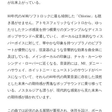
が出来上がっている。
80年代のAOR/ソフトロックに最も傾倒した「Chlorine」も聴
き逃がせません。アトモスフェリックなイントロから、ゆっ
たりしたテンポ感覚を持つ横乗りのダンサンブルなディスコ
ポップサウンドへ変遷していく。 ボーカルは主体的なウィス
パーボイスに対して、華やかな印象を持つソプラノのビブラ
ートが優勢になり、弦楽器のような音響的な効果を曲全体に
及ぼしている。メインボーカルの印象は、チャカ・カーンや
シンディ・ローパーに近くなる。音楽的には、MJ、ダニー・
ハサウェイ、ホイットニー・ヒューストンのサウンドがベー
スになっていて、それらの80年代の商業音楽に存在した漠然
とした未来への期待感が秀逸なポップサウンドに乗り移って
いる。ノスタルジアも漂うが、現代的な感覚から見た未来へ
の期待感が描かれています。
この曲では起伏のある展開が重視され、休符を設け、ボーカ