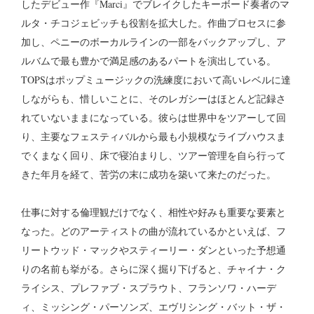
したデビュー作『Marci』でブレイクしたキーボード奏者のマ
ルタ・チコジェビッチも役割を拡大した。作曲プロセスに参
加し、ペニーのボーカルラインの一部をバックアップし、ア
ルバムで最も豊かで満足感のあるパートを演出している。
TOPSはポップミュージックの洗練度において高いレベルに達
しながらも、惜しいことに、そのレガシーはほとんど記録さ
れていないままになっている。彼らは世界中をツアーして回
り、主要なフェスティバルから最も小規模なライブハウスま
でくまなく回り、床で寝泊まりし、ツアー管理を自ら行って
きた年月を経て、苦労の末に成功を築いて来たのだった。
仕事に対する倫理観だけでなく、相性や好みも重要な要素と
なった。どのアーティストの曲が流れているかといえば、フ
リートウッド・マックやスティーリー・ダンといった予想通
りの名前も挙がる。さらに深く掘り下げると、チャイナ・ク
ライシス、プレファブ・スプラウト、フランソワ・ハーデ
ィ、ミッシング・パーソンズ、エヴリシング・バット・ザ・