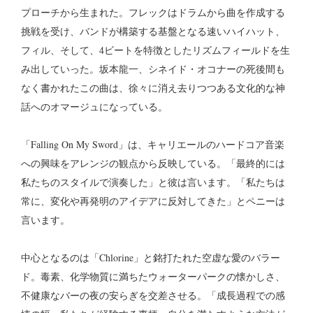
プローチから生まれた。フレックはドラムから曲を作成する
挑戦を受け、バンドが構築する基盤となる速いハイハット、
フィル、そして、4ビートを特徴としたリズムフィールドを生
み出していった。坂本龍一、シネイド・オコナーの死後間も
なく書かれたこの曲は、徐々に消え去りつつある文化的な神
話へのオマージュになっている。
「Falling On My Sword」は、キャリエールのハードコア音楽
への興味をアレンジの観点から反映している。「最終的には
私たちのスタイルで演奏した」と彼は言います。「私たちは
常に、変化や再発明のアイデアに反対してきた」とペニーは
言います。
中心となるのは「Chlorine」と銘打たれた空虚な愛のバラー
ド。毒素、化学物質に満ちたウォーターパークの懐かしさ、
不健康なバーの夜の安らぎを交差させる。「成長過程での感