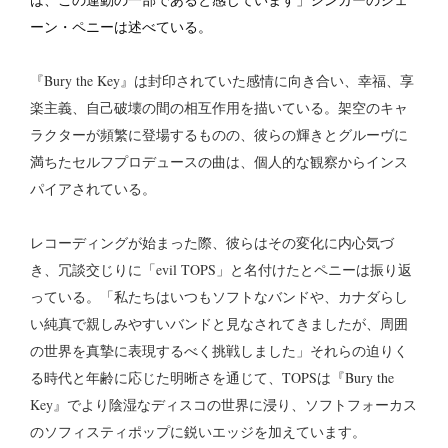
ーン・ペニーは述べている。
『Bury the Key』は封印されていた感情に向き合い、幸福、享
楽主義、自己破壊の間の相互作用を描いている。架空のキャ
ラクターが頻繁に登場するものの、彼らの輝きとグルーヴに
満ちたセルフプロデュースの曲は、個人的な観察からインス
パイアされている。
レコーディングが始まった際、彼らはその変化に内心気づ
き、冗談交じりに「evil TOPS」と名付けたとペニーは振り返
っている。「私たちはいつもソフトなバンドや、カナダらし
い純真で親しみやすいバンドと見なされてきましたが、周囲
の世界を真摯に表現するべく挑戦しました」それらの迫りく
る時代と年齢に応じた明晰さを通じて、TOPSは『Bury the
Key』でより陰湿なディスコの世界に浸り、ソフトフォーカス
のソフィスティポップに鋭いエッジを加えています。