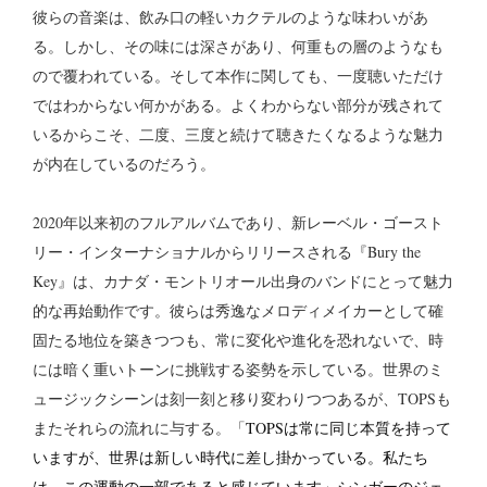
彼らの音楽は、飲み口の軽いカクテルのような味わいがあ
る。しかし、その味には深さがあり、何重もの層のようなも
ので覆われている。そして本作に関しても、一度聴いただけ
ではわからない何かがある。よくわからない部分が残されて
いるからこそ、二度、三度と続けて聴きたくなるような魅力
が内在しているのだろう。
2020年以来初のフルアルバムであり、新レーベル・ゴースト
リー・インターナショナルからリリースされる『Bury the
Key』は、カナダ・モントリオール出身のバンドにとって魅力
的な再始動作です。彼らは秀逸なメロディメイカーとして確
固たる地位を築きつつも、常に変化や進化を恐れないで、時
には暗く重いトーンに挑戦する姿勢を示している。世界のミ
ュージックシーンは刻一刻と移り変わりつつあるが、TOPSも
またそれらの流れに与する。「
TOPSは常に同じ本質を持って
いますが、世界は新しい時代に差し掛かっている。私たち
は、この運動の一部であると感じています」シンガーのジェ