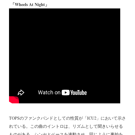
「Wheels At Night」
TOPSのファンクバンドとしての性質が「ICU2」において示さ
れている。この曲のイントロは、リズムとして聞きいらせる
ものがある。シンセとベースを連動させ、同じように裏拍を