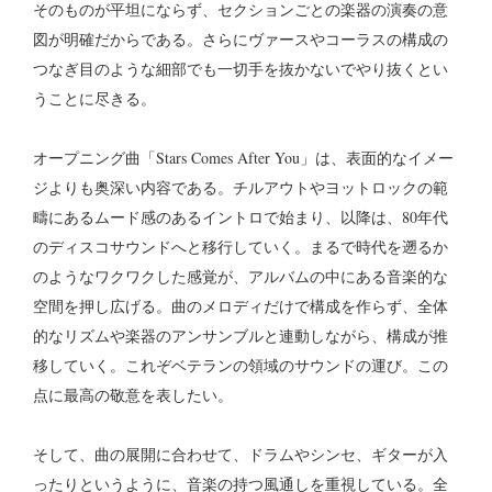
そのものが平坦にならず、セクションごとの楽器の演奏の意
図が明確だからである。さらにヴァースやコーラスの構成の
つなぎ目のような細部でも一切手を抜かないでやり抜くとい
うことに尽きる。
オープニング曲「Stars Comes After You」は、表面的なイメー
ジよりも奥深い内容である。チルアウトやヨットロックの範
疇にあるムード感のあるイントロで始まり、以降は、80年代
のディスコサウンドへと移行していく。まるで時代を遡るか
のようなワクワクした感覚が、アルバムの中にある音楽的な
空間を押し広げる。曲のメロディだけで構成を作らず、全体
的なリズムや楽器のアンサンブルと連動しながら、構成が推
移していく。これぞベテランの領域のサウンドの運び。この
点に最高の敬意を表したい。
そして、曲の展開に合わせて、ドラムやシンセ、ギターが入
ったりというように、音楽の持つ風通しを重視している。全