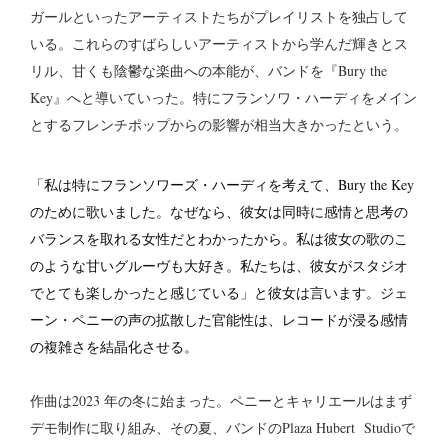
ガールといったアーティストたちがプレイリストを独占して
いる。これらのすばらしいアーティストから学んだ輝きとス
リル、甘くも陰鬱な楽曲への本能が、バンドを『Bury the
Key』へと導いていった。特にフランソワ・ハーディをメイン
とするフレンチポップからの影響が相当大きかったという。
「私は
特にフランソワーズ・ハーディを考えて、
Bury the Key
のために
歌いました
。なぜなら、彼女は同時に感情と思考の
バランスを取れる女性だとわかったから。私は彼女の歌のこ
のような甘いグルーヴも大好き。私たちは、彼女がスタジオ
でとても楽しかったと感じている」と彼女は言います。ジェ
ーン・ペニーの声の拡散した官能性は、レコードが浸る感情
の複雑さを結晶化させる。
作曲は2023 年の冬に始まった。ペニーとキャリエールはまず
デモ制作に取り組み、その夏、バンドのPlaza Hubert Studioで