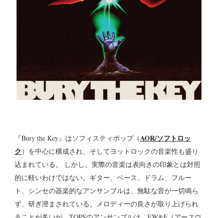
AOR/ソフトロッ
『Bury the Key』はソフィスティポップ（
ク
）を中心に構成され、そしてヨットロックの音楽性も盛り
込まれている。 しかし、実際の音楽は表向きの印象とは対照
的に軽いわけではない。ギター、ベース、ドラム、フルー
ト、シンセの器楽的なアンサンブルは、無駄な音が一切鳴ら
ず、研ぎ澄まされている。メロディーの良さが取り上げられ
ることが多いが、TOPSのアンサンブルは、EW&F（アースウ