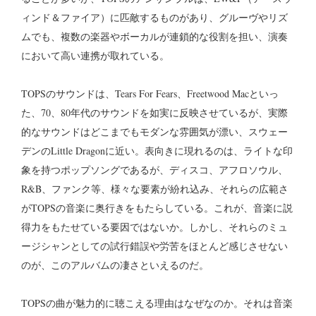
ィンド＆ファイア）に匹敵するものがあり、グルーヴやリズ
ムでも、複数の楽器やボーカルが連鎖的な役割を担い、演奏
において高い連携が取れている。
TOPSのサウンドは、Tears For Fears、Freetwood Macといっ
た、70、80年代のサウンドを如実に反映させているが、実際
的なサウンドはどこまでもモダンな雰囲気が漂い、スウェー
デンのLittle Dragonに近い。表向きに現れるのは、ライトな印
象を持つポップソングであるが、ディスコ、アフロソウル、
R&B、ファンク等、様々な要素が紛れ込み、それらの広範さ
がTOPSの音楽に奥行きをもたらしている。これが、音楽に説
得力をもたせている要因ではないか。しかし、それらのミュ
ージシャンとしての試行錯誤や労苦をほとんど感じさせない
のが、このアルバムの凄さといえるのだ。
TOPSの曲が魅力的に聴こえる理由はなぜなのか。それは音楽