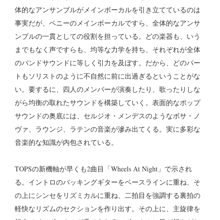
体的なアンサンブルがメインボーカルを引き立てているのは
事実だが、ペニーのメインボーカルですら、全体的なアンサ
ンブルの一貫としての役割を担っている。どの楽器も、いう
までもなく声ですらも、均等な力学を持ち、それぞれが全体
のバンドサウンドに等しく引力を及ぼす。だから、どのパー
トもソリストのように不自然に前に出過ぎるということがな
い。要するに、四人のメンバーが演奏したり、歌ったりしな
がら均衡の取れたサウンドを構築していく。表面的なポップ
サウンドの奥底には、セルジオ・メンデスのようなボサ・ノ
ヴァ、ラウンジ、ラテンの音楽が滲み出てくる。実に多彩な
音楽的な知識が内包されている。
TOPSの新機軸が早くも2曲目「Wheels At Night」で示され
る。イントロのバッキングギターをベースラインに重ね、そ
の上にシンセをリズミカルに重ね、二拍目を強調する裏拍の
軽快なリズムのセクションを作り出す。その上に、主旋律を