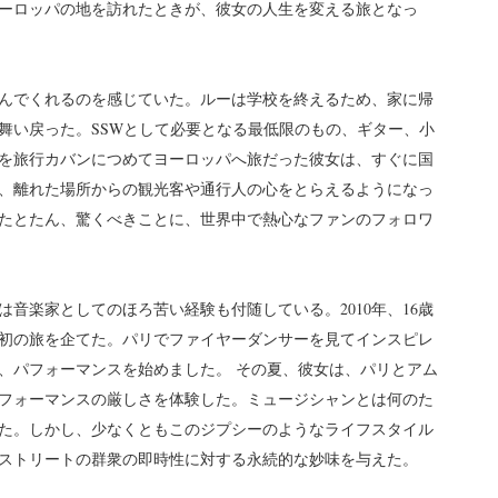
ヨーロッパの地を訪れたときが、彼女の人生を変える旅となっ
んでくれるのを感じていた。ルーは学校を終えるため、家に帰
舞い戻った。SSWとして必要となる最低限のもの、ギター、小
を旅行カバンにつめてヨーロッパへ旅だった彼女は、すぐに国
、離れた場所からの観光客や通行人の心をとらえるようになっ
たとたん、驚くべきことに、世界中で熱心なファンのフォロワ
音楽家としてのほろ苦い経験も付随している。2010年、16歳
初の旅を企てた。パリでファイヤーダンサーを見てインスピレ
、パフォーマンスを始めました。 その夏、彼女は、パリとアム
フォーマンスの厳しさを体験した。ミュージシャンとは何のた
た。しかし、少なくともこのジプシーのようなライフスタイル
ストリートの群衆の即時性に対する永続的な妙味を与えた。