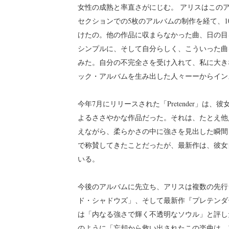
女性の成熟と率直さがにじむ。 アリスはこの
セクションでの5枚のアルバムの制作を経て、
けたの。他の作品に収まらなかった曲、日の目
シンプルに、そして自分らしく、こういった曲
みた。自分の不完全さを受け入れて、私に大き
ック・アルバムを生み出した人々ーーからイン
今年7月にリリースされた「Pretender」
よるささやかな作品だった。それは、たとえ他
えながら、柔らかさの中に強さを見出した瞬間
で称賛してきたことだったが、最新作は、彼女
いる。
今後のアルバムに先立ち、アリスは複数の先行
ド・シャドウズ」、そして最新作『プレテンダ
は「内なる強さで輝く不透明なソウル」と評し
のように「忘却から救い出されたこの楽曲は、