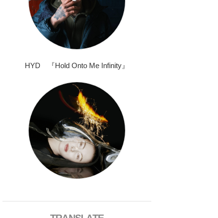
HYD 『Hold Onto Me Infinity』
TRANSLATE