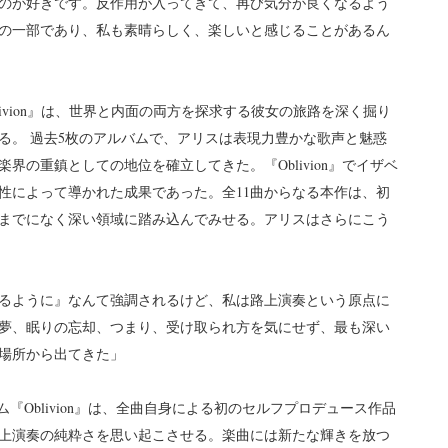
のが好きです。反作用が入ってきて、再び気分が良くなるよう
の一部であり、私も素晴らしく、楽しいと感じることがあるん
ivion』は、世界と内面の両方を探求する彼女の旅路を深く掘り
る。 過去5枚のアルバムで、アリスは表現力豊かな歌声と魅惑
の重鎮としての地位を確立してきた。『Oblivion』でイザベ
性によって導かれた成果であった。全11曲からなる本作は、初
までになく深い領域に踏み込んでみせる。アリスはさらにこう
るように』なんて強調されるけど、私は路上演奏という原点に
夢、眠りの忘却、つまり、受け取られ方を気にせず、最も深い
場所から出てきた」
ルバム『Oblivion』は、全曲自身による初のセルフプロデュース作品
上演奏の純粋さを思い起こさせる。楽曲には新たな輝きを放つ