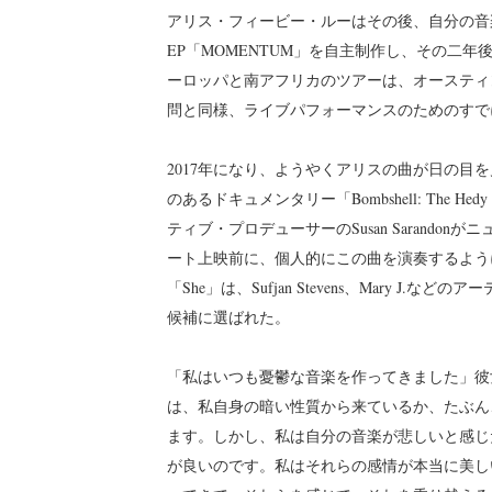
アリス・フィービー・ルーはその後、自分の音楽
EP「MOMENTUM」を自主制作し、その二年
ーロッパと南アフリカのツアーは、オースティ
問と同様、ライブパフォーマンスのためのすで
2017年になり、ようやくアリスの曲が日の目
のあるドキュメンタリー「Bombshell: The He
ティブ・プロデューサーのSusan Sarand
ート上映前に、個人的にこの曲を演奏するよう
「She」は、Sufjan Stevens、Mary J.な
候補に選ばれた。
「私はいつも憂鬱な音楽を作ってきました」彼
は、私自身の暗い性質から来ているか、たぶん
ます。しかし、私は自分の音楽が悲しいと感じ
が良いのです。私はそれらの感情が本当に美し