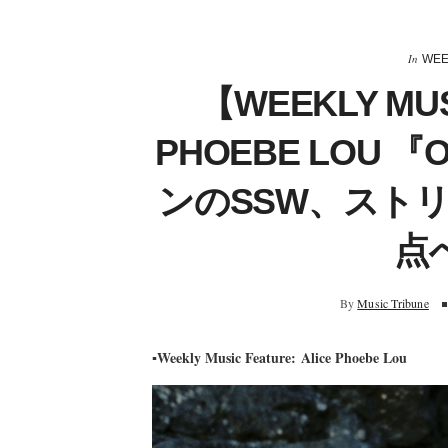
In
WEE
【WEEKLY MUS
PHOEBE LOU 
ンのSSW、スト
点
By
Music Tribune
▪️Weekly Music Feature: Alice Phoebe Lou