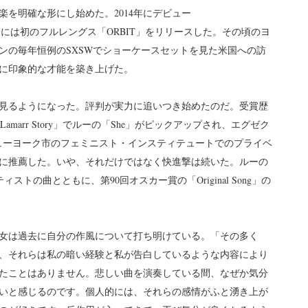
を明確な形にし始めた。2014年にデビュー
後には初のフルレングス「ORBIT」をリリースした。その頃のヨ
ンの毎年恒例のSXSWでショーケースセットを見た米国への訪
に印象的な才能を築き上げた。
を見るようになった。評判が実力に追いつき始めたのだ。受賞歴
dy Lamarr Story」でルーの「She」がピックアップされ、エグゼク
onがニューヨーク市のフェミニスト・インスティテュートでのプライベ
に推薦した。いや、それだけではなく快進撃は続いた。ルーの
どのアーティストの曲とともに、第90回オスカー賞の「Original Song」の
女は過去に自分の作風について打ち明けている。「その多く
、それらは私の暗い経験と私が告白しているような内容により
たことはありません。悲しい曲を演奏している間、なぜか気分
いと感じるのです。個人的には、それらの感情がふと湧き上が