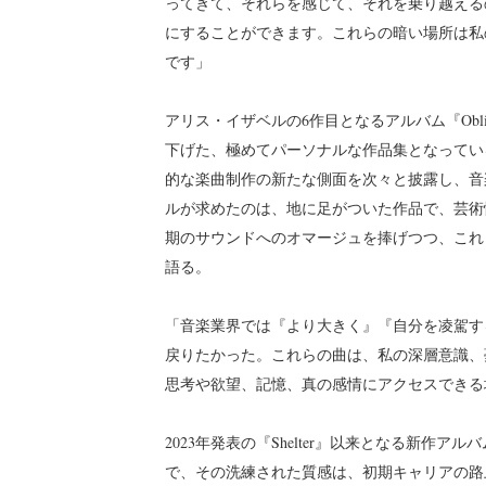
ってきて、それらを感じて、それを乗り越える
にすることができます。これらの暗い場所は私
です」
アリス・イザベルの6作目となるアルバム『Obl
下げた、極めてパーソナルな作品集となってい
的な楽曲制作の新たな側面を次々と披露し、音楽界
ルが求めたのは、地に足がついた作品で、芸術
期のサウンドへのオマージュを捧げつつ、これ
語る。
「音楽業界では『より大きく』『自分を凌駕す
戻りたかった。これらの曲は、私の深層意識、
思考や欲望、記憶、真の感情にアクセスできる
2023年発表の『Shelter』以来となる新作ア
で、その洗練された質感は、初期キャリアの路