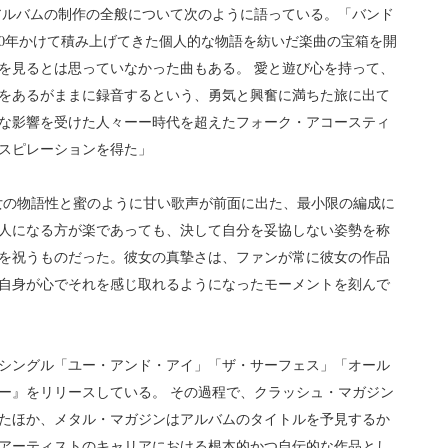
アルバムの制作の全般について次のように語っている。「バンド
10年かけて積み上げてきた個人的な物語を紡いだ楽曲の宝箱を開
を見るとは思っていなかった曲もある。 愛と遊び心を持って、
をあるがままに録音するという、勇気と興奮に満ちた旅に出て
な影響を受けた人々ーー時代を超えたフォーク・アコースティ
スピレーションを得た」
は、彼女の物語性と蜜のように甘い歌声が前面に出た、最小限の編成に
人になる方が楽であっても、決して自分を妥協しない姿勢を称
を祝うものだった。彼女の真摯さは、ファンが常に彼女の作品
自身が心でそれを感じ取れるようになったモーメントを刻んで
シングル「ユー・アンド・アイ」「ザ・サーフェス」「オール
ー』をリリースしている。 その過程で、クラッシュ・マガジン
たほか、メタル・マガジンはアルバムのタイトルを予見するか
アーティストのキャリアにおける根本的かつ自伝的な作品とし