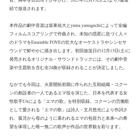
続で放送されます。
本作品の劇中音楽は坂東祐大とyuma yamaguchiによって全編
フィルムスコアリングで作曲され、未知の惑星に息づく人々
のドラマをEnsemble FOVEの壮大なオーケストラやシンセサ
ウンドで鮮やかに描き出します。初回放送日の12月13日(土)に
発売されるオリジナル・サウンドトラックには、その劇中音
楽や主題歌を含む全24曲が収録されることが決定しました。
なかでも今回は、火星開拓初期に作られた互助組織・コクー
ンの創設者の一人であるエマ役を演じた、日本を代表する女
性歌手UAによる「エマの歌」を特別収録。コクーンの労働歌
として愛される「エマの歌」は詩人・文月悠光により作詞さ
れ、孤児から母のように慕われるエマの包容力と未来への希
望を体現した唯一無二の歌声が作品の世界観を彩ります。