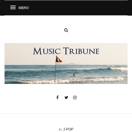
In
J-POP