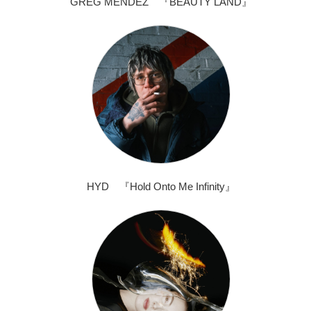
GREG MENDEZ 『BEAUTY LAND』
HYD 『Hold Onto Me Infinity』