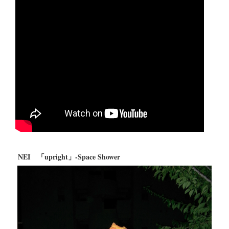
NEI 「upright」-Space Shower