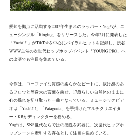
愛知を拠点に活動する2007年生まれのラッパー・Yog*が、ニ
ューシングル「Ringing」をリリースした。今年2月に発表した
「Yacht!!!」がTikTokを中心にバイラルヒットを記録し、渋谷
WWW主催の次世代ヒップホップイベント「YOUNG PRO」へ
の出演でも注目を集めている。
今作は、ローファイな質感の柔らかなビートに、抜け感のあ
るフロウと等身大の言葉を乗せ、17歳らしい自然体のままに
心の揺れを切り取った一曲となっている。ミュージックビデ
オは「Yacht!!!」「Patagonia」を手掛けたマルチクリエイタ
ー・KBがディレクターを務める。
Yog*は、SNS世代ならではの感性を武器に、次世代ヒップホ
ップシーンを牽引する存在として注目を集めている。