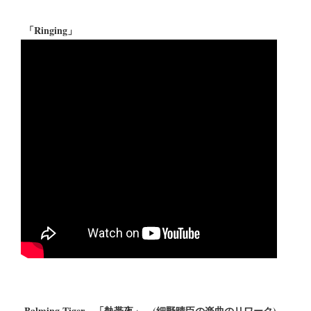
「Ringing」
Balming Tiger 「熱帯夜」 (細野晴臣の楽曲のリワーク) -