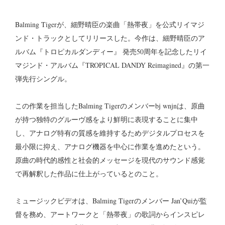
Balming Tigerが、細野晴臣の楽曲「熱帯夜」を公式リイマジ
ンド・トラックとしてリリースした。今作は、細野晴臣のア
ルバム『トロピカルダンディー』 発売50周年を記念したリイ
マジンド・アルバム『TROPICAL DANDY Reimagined』の第一
弾先行シングル。
この作業を担当したBalming Tigerのメンバーbj wnjnは、原曲
が持つ独特のグルーヴ感をより鮮明に表現することに集中
し、アナログ特有の質感を維持するためデジタルプロセスを
最小限に抑え、アナログ機器を中心に作業を進めたという。
原曲の時代的感性と社会的メッセージを現代のサウンド感覚
で再解釈した作品に仕上がっているとのこと。
ミュージックビデオは、Balming Tigerのメンバー Jan’Quiが監
督を務め、アートワークと「熱帯夜」の歌詞からインスピレ