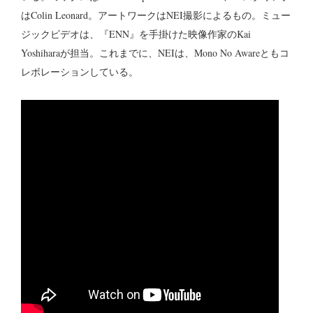
はColin Leonard。アートワークはNEI撮影によるもの。ミュー
ジックビデオは、『ENN』を手掛けた映像作家のKai
Yoshiharaが担当。これまでに、NEIは、Mono No Awareともコ
レボレーションしている。