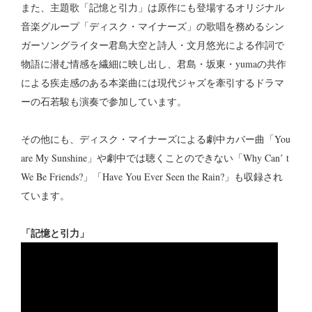
また、主題歌「記憶と引力」は原作にも登場するオリジナル
音楽グループ「ディスク・マイナーズ」の歌唱を務めるシン
ガーソングライター君島大空と詩人・文月悠光による作詞で
物語に潜む情感を繊細に映し出し、君島・坂東・yumaの共作
による疾走感のある本楽曲には現代ジャズを牽引するドラマ
ーの石若駿も演奏で参加しています。
その他にも、ディスク・マイナーズによる劇中カバー曲「You
are My Sunshine」や劇中では聴くことのできない「Why Canʼ t
We Be Friends?」「Have You Ever Seen the Rain?」も収録され
ています。
「記憶と引力」