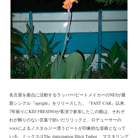
名古屋を拠点に活動するラッパー/ビートメイカーのNEIが最
新シングル『upright』をリリースした。『FAST CAR』以来、
7年振りにKID FRESINOが客演で参加したこの曲は、それぞ
れが飾りのない言葉で紡いだリリックと、ロデューサーの
voxxによるノスタルジー漂うビートが印象的な楽曲となって
いる。ミックスはThe Anticipation Illicit Tsuboi 、マスタリング