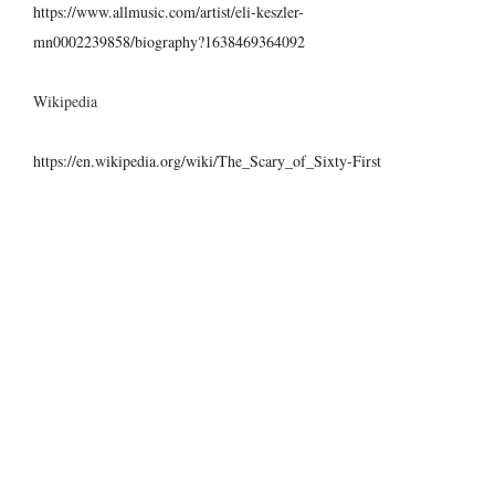
https://www.allmusic.com/artist/eli-keszler-
mn0002239858/biography?1638469364092
Wikipedia
https://en.wikipedia.org/wiki/The_Scary_of_Sixty-First