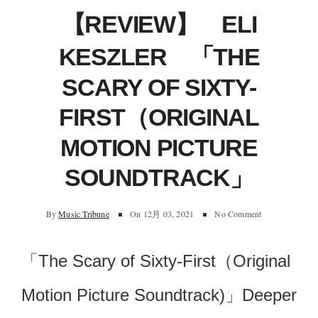
【REVIEW】 ELI
KESZLER 「THE
SCARY OF SIXTY-
FIRST（ORIGINAL
MOTION PICTURE
SOUNDTRACK」
By
Music Tribune
On
12月 03, 2021
No Comment
「The Scary of Sixty-First（Original
Motion Picture Soundtrack)」Deeper