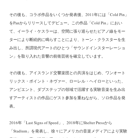
その後も、コラボ作品をいくつか発表後、2011年には「Cold Pin」
をPanからリリースしてデビュー。この作品「Cold Pin」におい
て、イーライ・ケスラーは、空間に張り巡らせたピアノ線をモー
ターにより断続的に鳴らすことにより、トーン・クラスターを生
み出し、所謂現代アートのひとつ「サウンドインスターレーショ
ン」を取り入れた音響の前衛芸術を確立しています。
その後も、アイスランド交響楽団との共演をはじめ、ワンオート
リックス・ポイント・ネヴァー、ローレル・ヘイローといった、
アンビエント、ダブステップの領域で活躍する実験音楽を生み出
すアーティストの作品にゲスト参加を重ねながら、ソロ作品を発
表。
2016年「Last Signs of Speed」、2018年にShelter Pressから
「Stadium」を発表し、徐々にアメリカの音楽メディアにより実験