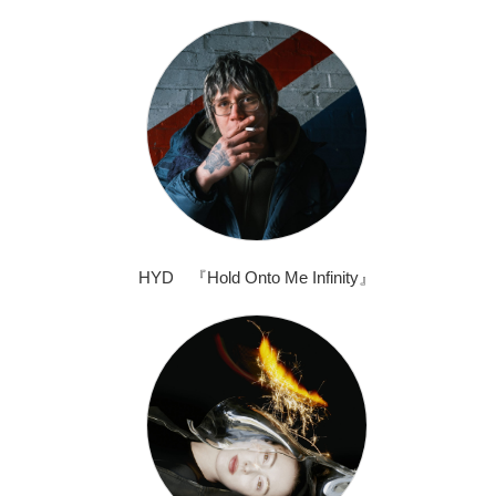
HYD 『Hold Onto Me Infinity』