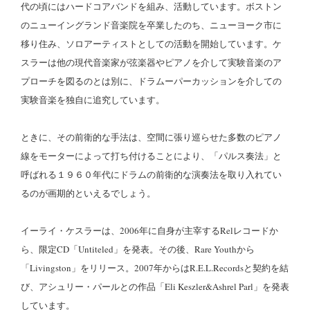
代の頃にはハードコアバンドを組み、活動しています。ボストン
のニューイングランド音楽院を卒業したのち、ニューヨーク市に
移り住み、ソロアーティストとしての活動を開始しています。ケ
スラーは他の現代音楽家が弦楽器やピアノを介して実験音楽のア
プローチを図るのとは別に、ドラムーパーカッションを介しての
実験音楽を独自に追究しています。
ときに、その前衛的な手法は、空間に張り巡らせた多数のピアノ
線をモーターによって打ち付けることにより、「パルス奏法」と
呼ばれる１９６０年代にドラムの前衛的な演奏法を取り入れてい
るのが画期的といえるでしょう。
イーライ・ケスラーは、2006年に自身が主宰するRelレコードか
ら、限定CD「Untiteled」を発表。その後、Rare Youthから
「Livingston」をリリース。2007年からはR.E.L.Recordsと契約を結
び、アシュリー・パールとの作品「Eli Keszler&Ashrel Parl」を発表
しています。