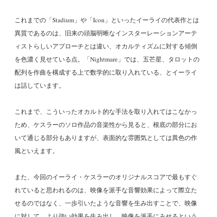
これまでの「Stadium」や「Icon」といったイーライの代表作とは
異質であるのは、旧来の頭脳明晰なインスターレーションアーテ
ィストらしいアプローチとは違い、オカルティズムに対する傾倒
を色濃く見せている点。「Nightmare」では、五芒星、タロットの
配列を作曲を構成する上で数学的に取り入れている、とイーライ
は話しています。
これまで、こういったオカルト的な手法を取り入れてはこなかっ
ため、ケスラーのソロ作品の音楽性から見ると、根底の部分にお
いて通じる部分もありますが、表面的な雰囲気としては異色の作
風といえます。
また、今回のイーライ・ケスラーのオリジナルスコアで最もすぐ
れていると思われるのは、映像を派手な音響効果によって際立た
せるのではなく、一歩引いたような音響を生み出すことで、映像
に対して、より強い効果を生み出し、映像を派手にみせるという