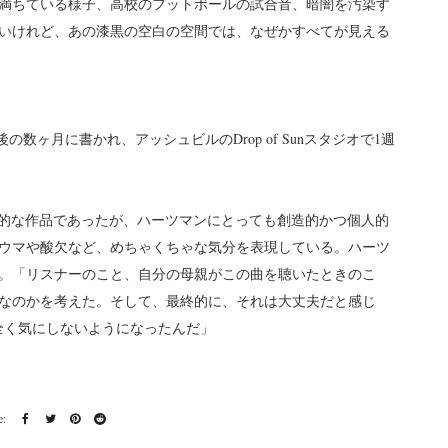
満ちている様子、高校のフットボールの試合音、暗闇を汚染す
いけれど、あの漆黒の空白の空間では、なぜかすべてが見える
の完成直後の数ヶ月に書かれ、アッシュビルのDrop of Sunスタジオで1週
』にとって画期的な作品であったが、ハーツマンにとっても創造的かつ個人的
ウマや酸欠など、めちゃくちゃな気分を表現している。ハーツ
。「リスナーのこと、自分の母親がこの曲を聴いたときのこ
なのかを考えた。そして、最終的に、それは大丈夫だと感じ
ことを全く気にしないようになったんだ」