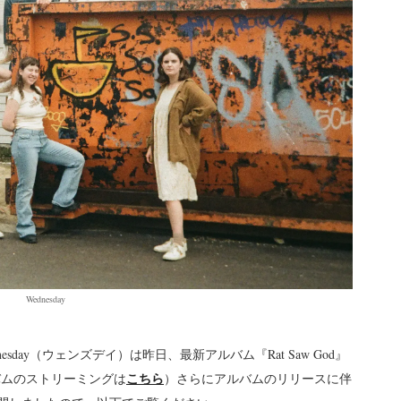
Wednesday
day（ウェンズデイ）は昨日、最新アルバム『Rat Saw God』
こちら
ルバムのストリーミングは
）さらにアルバムのリリースに伴