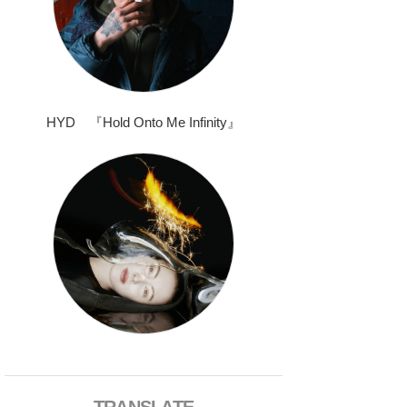
HYD 『Hold Onto Me Infinity』
TRANSLATE