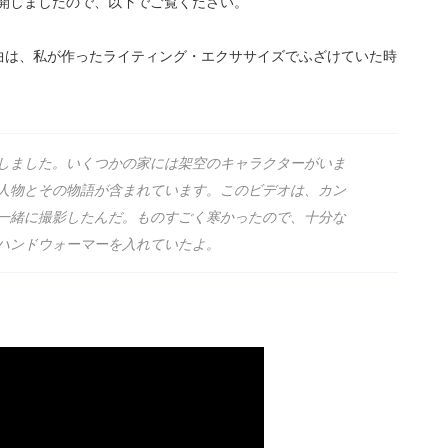
も公開しましたので、以下でご覧ください。
、「この曲は、私が作ったライティング・エクササイズでふざけていた時
しました。いくつかの家には架空のキャラクターがいま
人物とその物語が含まれています。このビデオは、カン
一緒に撮影したんだ。ものすごく寒かったので、十分な
ハンドウォーマーを入れていたよ。