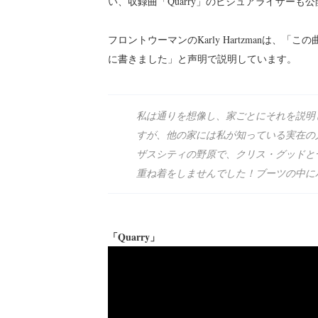
い、収録曲「Quarry」のビジュアライザー
フロントウーマンのKarly Hartzmanは
に書きました」と声明で説明しています。
私は通りを想像し、家ごとにそれを説明
すが、他の家には私が知っている実在の
ザスシティの野原で、クリス・グッドと
重ね着をしませんでした！ブーツの中に
「Quarry」