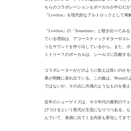
ちらのコラボレーションもボーカルが中心だが
『Loveless』を現代的なアルトロックとして
『Loveless』の「Sometimes」と聴き
ている理由は、アコースティックギターやエレアコ
うなサウンドを作り出しているから。また、ボーカルの
ミトリー？のボーカルは、シールズに匹敵する
コラボレーターがどのように歌えば良いのかを
果が明瞭に表れ出ている。この曲は、Wrens
ではないが、その点に共感のようなものを覚え
近年のシューゲイズは、９０年代の最初のウェ
びつけるという形式が主流になりつつある。も
んでいて、表側に出てくる内容も変化してきて