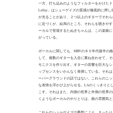
一方、打ち込みのようなフィルターをかけたドラ
Lullay」はシューゲイズの質感が徹底的に
が光ることがあり、２つ以上のギターでそれら
に近づくが、結局のところ、それらを聴きやす
ーカルで登場するたぬきちゃんは、この楽曲に
がっている。
ボーカルに関しても、MBVの８０年代後半の
して、複数のギターを入念に重ね合わせて、そ
モニクスを作り出す。ギターの音響を巨大なシ
ップセンスをいかんなく発揮している。それは
ーバーグラウンドの話ではない。これらのニッ
な表情を浮かび上がらせる。LAのくっきりと
こす。それはまた、内側の世界と外側の世界の
くようなボーカルのやりとりは、曲の雰囲気と
これらのシューゲイズの憂愁により、まったりとした効