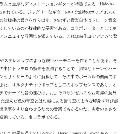
ムと重厚なディストーションギターが特徴である「Hide-A-
押し出されている。ジャグリーなギターの中で独特のポップセンス
の対旋律の響きを作り出す。おのずと音楽自体はドローン音楽
くしているのが旋律的な要素である。コラボレーターとしてボ
アンニュイな雰囲気を添えている。これは前作EPとどこかで繋
曲やステレオラブのような鋭いハーモニーを作ることがある。そ
の中にトレモロの効果を強調することで、独特なトーンやハー
ンセサイザーのように解釈して、その中でボーカルの側面でポ
また、オルタナティヴポップとしてのポップセンスであり、オ
チでナードな音の運びは、およそロサンゼルスや西海岸の意外
した澄んだ色の青空とは対極にある曇り空のような印象を呼び起
出来事をすり合わせるための音楽でもあるのだ。両者のささや
連動している。名コラボである。
果を添えているのが、Horse Jumper of Loveである。こ