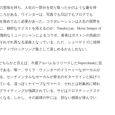
の意味を持ち、人生の一部分を切り取ったかのような趣を持
ころがある。ウインターは、写真でも日記でもブログでも
記憶を留めておく必要があった。コラボレーションは人生の視野を
テイストを添えるのが、Tanukicyan、Horse Jumper of
の象徴的なミュージシャンによるコラボ、後者はボストンの気鋭の
それぞれ異なる楽曲となっている。ただ、シューゲイズに傾倒
ナティヴロックソング集として楽しめるかもしれない。
er」はどちらかと言えば、今週アルバムをリリースしたSuperchunkに近
である。唯一、サミラ・ウィンターのドリーミーなボーカルが
る。センチメンタルなボーカルが骨太のギターラインと結びつ
ている。湿っぽくナイーブなヴァース、それとは対象的に晴れ
グライティングが強調されている。サビはクロマティックスケ
くなる。しかし、その旋律の中には、切ない感覚が潜んでい