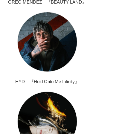
GREG MENDEZ 『BEAUTY LAND』
HYD 『Hold Onto Me Infinity』