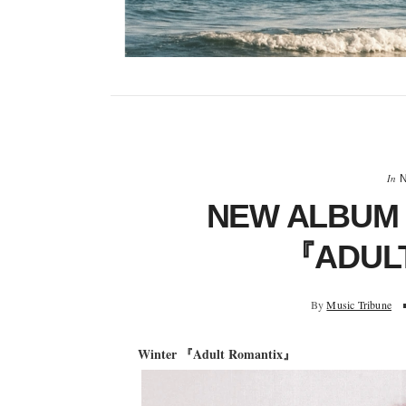
In
NEW ALBUM
『ADUL
By
Music Tribune
Winter 『Adult Romantix』