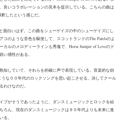
、良いコラボレーションの見本を提示している。こちらの曲は
再解釈したという感じだ。
比べてみると面白いはず。この曲をシューゲイズの中のシューゲイズにし
のような音色を駆使して、スコットランドのThe Patelsのよ
メロディーラインも秀逸で、Horse Jumper of Loveのド
鋭い感性がある。
熟知していて、それらを的確に声で表現している。音楽的な効
のような００年代のロックソングを思い起こさせる。決してクール
るわけなのだ。
イブがそうであったように、ダンスミュージックとロックを結
ちろん、現在のダンスミュージックは９０年代よりも未来に進
いる。