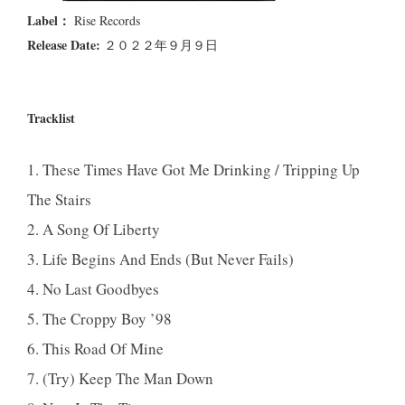
Label：
Rise Records
Release Date:
２０２２年９月９日
Tracklist
1. These Times Have Got Me Drinking / Tripping Up
The Stairs
2. A Song Of Liberty
3. Life Begins And Ends (But Never Fails)
4. No Last Goodbyes
5. The Croppy Boy ’98
6. This Road Of Mine
7. (Try) Keep The Man Down