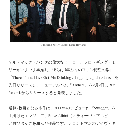
Flogging Molly Photo: Katie Hovland
ケルティック・パンクの偉大なヒーロー、フロッギング・モ
リーがいよいよ再始動。彼らは5年ぶりのファン待望の楽曲
「These Times Have Got Me Drinking / Tripping Up the Stairs」を
先日リリースし、ニューアルバム「Anthem」を9月9日にRise
Recordsからリリースすると発表しました。
通算7枚目となる本作は、2000年のデビュー作『Swagger』を
手掛けたエンジニア、Steve Albini（スティーヴ・アルビニ）
と再びタッグを組んだ作品です。フロントマンのデイヴ・キ