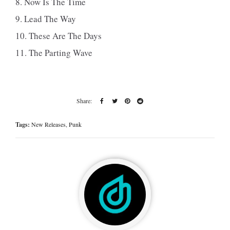
8. Now Is The Time
9. Lead The Way
10. These Are The Days
11. The Parting Wave
Tags:
New Releases
,
Punk