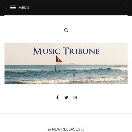
In
In
NEW RELEASES