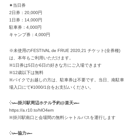
✷当日券
2日券：20,000円
1日券：14,000円
駐車券：4,000円
キャンプ券：4,000円
※未使用のFESTIVAL de FRUE 2020,21 チケット(全券種)
は、本年もご利用いただけます。
※1日券は5日か6日の好きな方にご入場できます
※12歳以下は無料
※バイクでお越しの方は、駐車券は不要です。当日、南駐車
場入口にて¥1000/1台をお支払いください。
⁛𓆱掛川駅周辺ホテル予約@楽天𓆱
https://a.r10.to/hlO4em
※掛川駅南口と会場間の無料シャトルバスを運行します
⁛𓆱協力𓆱