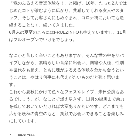
「魂のふるえる音楽体験を！」と掲げ、10年。たった2人では
じめたコトが滲むように広がり、共感してくれる友人やスタ
ッフ、そしてお客さんにもめぐまれ、コロナ禍においても途
絶えることなく、続いてきました。
6月末の夏至のころにはFRUEZINHOも控えていますし、11月
はフルオープンでいけるでしょう。
なにかと苦しく辛いこともありますが、そんな世の中をサバ
イブしながら、素晴らしい音楽に出会い、国籍や人種、性別
や世代をも超え、ともに魂がふるえる体験を分かち合うとい
うことは、やはり何事にも代えがたいものだと強く思いま
す。
これから夏秋にかけて色々なフェスやレイブ、来日公演もあ
るでしょう。が、なにとぞ燃え尽きず、11月の掛川まで余力
を残しておいていだければ大変ありがたいです。どこまでも
広がる晩秋の青空のもと、笑顔でお会いできることを楽しみ
にしています。