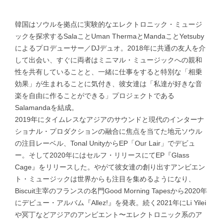
韓国はソウルを拠点に実験的なエレクトロニック・ミュージ
ックを探求するSalaことUman ThermaとMandaことYetsuby
によるプロデューサー／DJデュオ。2018年に共通の友人を介
して出会い、すぐに両者はミニマル・ミュージックへの親和
性を共有していることと、一緒に仕事をすると特別な「相乗
効果」が生まれることに気付き、彼女達は「私達が好きな音
楽を自由に作ることができる」プロジェクトである
Salamandaを結成。
2019年にタイムレスなアジアのサウンドと現代のインターナ
ショナル・プロダクションの融合に焦点を当てた地元ソウル
の注目レーベル、Tonal UnityからEP「Our Lair」でデビュ
ー。そして2020年にはセルフ・リリースにてEP『Glass
Cage』をリリースした。やがて彼女達の創り出すアンビエン
ト・ミュージックは世界からも注目を集めるようになり、
Biscuit主宰のフランスの名門Good Morning Tapesから2020年
にデビュー・アルバム『Allez!』を発表。続く2021年にLi Yilei
や冥丁などアジアのアンビエント〜エレクトロニック系のア