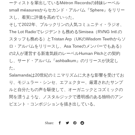
ーティストを輩出しているMétron Recordsの姉妹レーベル
small méasuresからセカンド・アルバム『Sphere』をリリー
スし、着実に評価を高めていった。
そして2022年、ブルックリンの人気コミュニティ・ラジオ、
The Lot Radioでレジデントも務めるSimisea（RVNG Intl.の
スタッフも務める）とTristan Arp（UKのWisdom Teethからソ
ロ・アルバムをリリースし、Asa Toneのメンバーでもある）
の2人が運営する新進気鋭のレーベルHuman Pitchとの契約
し、サード・アルバム『ashbalkum』のリリースが決定し
た。
Salamandaは20世紀のミニマリズムに大きな影響を受けてお
り、モジュラー・シンセ、エフェクター、厳選されたサンプ
ルと自分たちの声を駆使して、オーガニックとコズミックの
間を漂うような、ノスタルジックで透明感のある独特のアン
ビエント・コンポジションを描き出している。