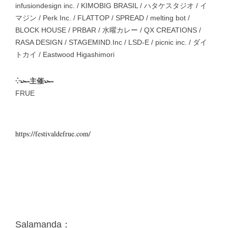
infusiondesign inc. / KIMOBIG BRASIL / ハタケスタジオ / イ
マジン / Perk Inc. / FLATTOP / SPREAD / melting bot /
BLOCK HOUSE / PRBAR / 水曜カレー / QX CREATIONS /
RASA DESIGN / STAGEMIND.Inc / LSD-E / picnic inc. / ダイ
トカイ / Eastwood Higashimori
⁛𓆱主催𓆱
FRUE
https://festivaldefrue.com/
Salamanda：