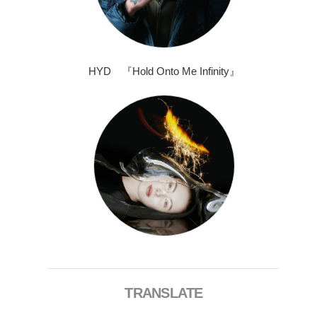
HYD 『Hold Onto Me Infinity』
TRANSLATE