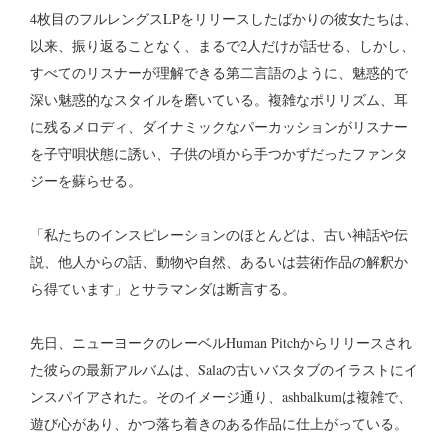
4枚目のフルレングスLPをリリースしたばかりの彼女たちは、
以来、振り返ることなく、まるで2人だけが話せる、しかし、
すべてのリスナーが理解できる第二言語のように、魅惑的で
深い魅惑的なスタイルを磨いている。複雑なポリリズム、耳
に残るメロディ、ダイナミックなパーカッションがリスナー
を子守唄状態に誘い、子供の頃から手つかずだったファンタ
ジーを蘇らせる。
「私たちのインスピレーションのほとんどは、古い神話や伝
説、他人からの話、動物や自然、あるいは芸術作品の解釈か
ら得ています」とサラマンダは断言する。
先日、ニューヨークのレーベルHuman Pitchからリリースされ
た彼らの最新アルバムは、Salaの古いバスタブのイラストにイ
ンスパイアされた。そのイメージ通り、ashbalkumは複雑で、
遊び心があり、かつ落ち着きのある作品に仕上がっている。