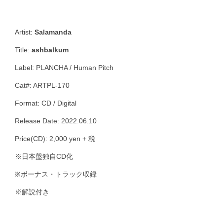
Artist:
Salamanda
Title:
ashbalkum
Label: PLANCHA / Human Pitch
Cat#: ARTPL-170
Format: CD / Digital
Release Date: 2022.06.10
Price(CD): 2,000 yen + 税
※日本盤独自CD化
※ボーナス・トラック収録
※解説付き