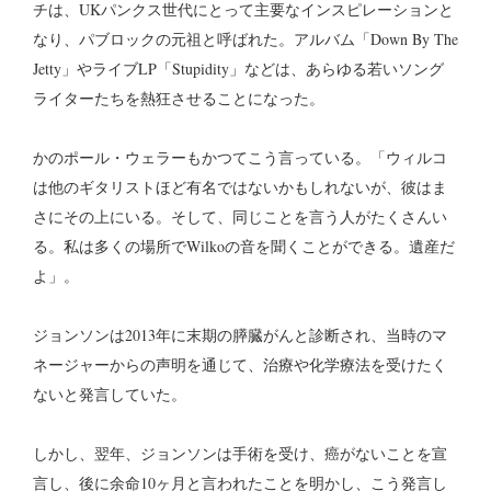
チは、UKパンクス世代にとって主要なインスピレーションと
なり、パブロックの元祖と呼ばれた。アルバム「Down By The
Jetty」やライブLP「Stupidity」などは、あらゆる若いソング
ライターたちを熱狂させることになった。
かのポール・ウェラーもかつてこう言っている。「ウィルコ
は他のギタリストほど有名ではないかもしれないが、彼はま
さにその上にいる。そして、同じことを言う人がたくさんい
る。私は多くの場所でWilkoの音を聞くことができる。遺産だ
よ」。
ジョンソンは2013年に末期の膵臓がんと診断され、当時のマ
ネージャーからの声明を通じて、治療や化学療法を受けたく
ないと発言していた。
しかし、翌年、ジョンソンは手術を受け、癌がないことを宣
言し、後に余命10ヶ月と言われたことを明かし、こう発言し