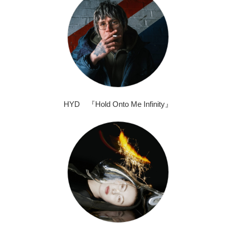
HYD 『Hold Onto Me Infinity』