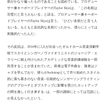
前がかなり偏ったものであることを認めている。プロデュー
サー兼キーボードプレイヤーのTaylor Skyeは、「この名前は
完璧だと言う人もいる」と語る。プロデューサー兼キーボー
ドプレイヤーのTaylor Skyeは言う。「ひどい名前だと言う人
もいる。もともと反抗的な名前だったから、僕らにとっては
刺激的だったんだ」
その反抗は、2016年に2人が出会ったギルドホール音楽演劇学
校でスカイとシンガー／ヴァイオリニストのジョージア・エ
ラリーに植え付けられたアカデミックな音楽的価値観を一部
拒否することが含まれていた。前者は電子作曲を、後者はジ
ャズを学んでおり、彼らがJockstrapとして作り始めたスタイル
的に落ち着きのない音楽--伝統的なシンガーソングライティン
グのアプローチとダブステップに影響を受けたカットアップ
の間を激しく行き来する--は、一部の講師にとっては冗談にし
か見えなかったという。