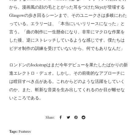
から、漫画風の顔の毛ととがった耳をつけたSkyeが登場する
Glasgowの歩き回るシーンまで、そのユニークさは多岐にわた
っている。エラリーは、「本当にいいリリースになった」と
言う。「曲の制作に一生懸命になり、非常にマクロな作業を
した後、逆にストレッチしているような感じです。僕たちは
ビデオ制作の訓練を受けていないから、何でもありなんだ」
ロンドンのJockstrapはまだ今年デビューを果たしたばかりの新
進エレクトロ・デュオ。しかし、その前衛的なアプローチに
は瞠目すべき点がある。これからどのような活躍をしていく
のか、また、斬新な音楽を生み出してくれるのか目が離せな
いところである。
Tags:
Features