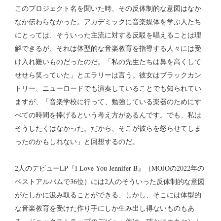
このプロジェクト名を聞いた時、その反体制的な意図はなか
なか伝わらなかった。アカデミックに音楽媒体を学ぶ人たち
にとっては、そういった主流に対する反駁を唱えることは理
解できるが、それは体型的な音楽教育を指導する人々には受
け入れ難いものだったのだ。「私の先生たちは鼻を高くして
せせら笑っていた」とエラリーは言う。彼女はブラックカン
トリー、ニューロードでも演奏していることでも知られてい
ますが、「音楽学校に行って、勉強している楽器のためにす
べての時間を捧げるという考え方があるんです。でも、私は
そうしたくはなかった。だから、そこが彼らを怒らせてしま
ったのかもしれない」と回想するのだ。
2人のデビューLP『I Love You Jennifer B』（MOJOの2022年の
ベストアルバムで36位）には2人のそういった反体制的な意図
がたしかに汲み取ることができる、しかし、そこには体型的
な音楽教育を受けた作り手にしか生み出し得ないものもあ