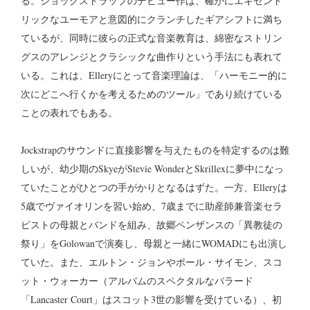
る。ジョックストラップのデビュー作は、確かにエキセント
リックなユーモアと意図的にクランチしたギアシフトに満ち
ているが、同時に彼らの正式な音楽教育は、綿密なストリン
グスのアレンジとクラシックな曲作りという手法にも表れて
いる。これは、Elleryにとって音楽理論は、「ハーモニー的に
次にどこへ行くかを考えるためのツール」であり続けている
ことの表れでもある。
Jockstrapのサウンドに直接影響を与えたものを特定するのは難
しいが、幼少期のSkyeがStevie WonderとSkrillexに夢中になっ
ていたことがひとつの手がかりとなるはずた。一方、Elleryは
5歳でヴァイオリンを習い始め、7歳までに助産師兼音楽セラ
ピストの母親とバンドを組み、故郷ペンザンスの「異教徒の
祭り」をGolowanで演奏し、母親と一緒にWOMADにも出演し
ていた。また、エルトン・ジョンやポール・サイモン、スコ
ット・ウォーカー（アルバムのスペクタルなバラード
「Lancaster Court」はスコット3世の影響を受けている）、初