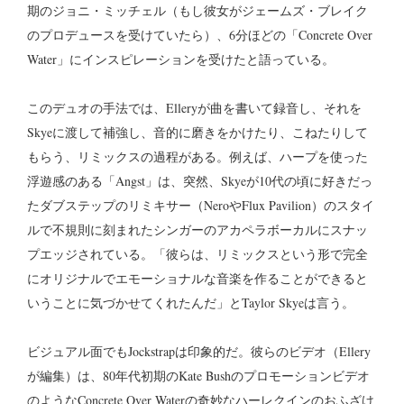
期のジョニ・ミッチェル（もし彼女がジェームズ・ブレイク
のプロデュースを受けていたら）、6分ほどの「Concrete Over
Water」にインスピレーションを受けたと語っている。
このデュオの手法では、Elleryが曲を書いて録音し、それを
Skyeに渡して補強し、音的に磨きをかけたり、こねたりして
もらう、リミックスの過程がある。例えば、ハープを使った
浮遊感のある「Angst」は、突然、Skyeが10代の頃に好きだっ
たダブステップのリミキサー（NeroやFlux Pavilion）のスタイ
ルで不規則に刻まれたシンガーのアカペラボーカルにスナッ
プエッジされている。「彼らは、リミックスという形で完全
にオリジナルでエモーショナルな音楽を作ることができると
いうことに気づかせてくれたんだ」とTaylor Skyeは言う。
ビジュアル面でもJockstrapは印象的だ。彼らのビデオ（Ellery
が編集）は、80年代初期のKate Bushのプロモーションビデオ
のようなConcrete Over Waterの奇妙なハーレクインのおふざけ