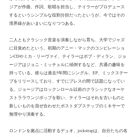
ジアが作曲、作詞、歌唱を担当し、テイラーがプロデュース
するというシンプルな役割分担だったというが、今ではその
境界線があいまいになりつつある。
二人ともクラシック音楽を演奏しながら育ち、大学でジャズ
に目覚めたという。初期のアニー・マックのコンピレーショ
ンCDやミカ・リーヴァイ、テイラーはボブ・ディラン、ジョ
ージアはジョニ・ミッチェルに傾倒するなど、共通の趣味を
持っている。彼らは過去5年間にシングル、EP、ミックステー
プをリリースしており、すでにプレスの間で話題になってい
る。ジョージアはロックンロール以前のクラシックなオーケ
ストララウンジポップを歌い、テイラーはそれを古いものと
新しいものを混ぜ合わせたポストダブステップのミキサーで
無理やり演奏する。
ロンドンを拠点に活動するデュオ、jockstrapは、自分たちの名