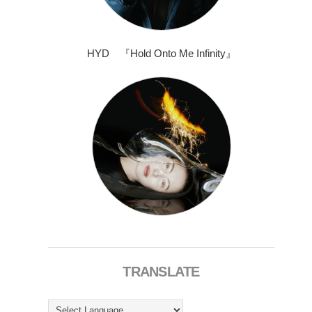
HYD 『Hold Onto Me Infinity』
TRANSLATE