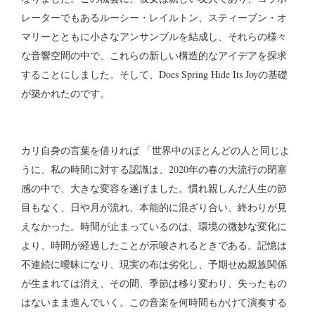
レーターでもあるルーシー・レイルトン、スティーブン・オ
マリーとともに小さなアンサンブルを結成し、それらの様々
な音響空間の中で、これらの新しい構造的なアイデアを探求
することにしました。そして、Does Spring Hide Its Joyの基礎
が築かれたのです。
カリ自身の言葉を借りれば 「世界中のほとんどの人と同じよ
うに、私の時間に対する認識は、2020年の春の大流行の閉塞
感の中で、大きな変容を遂げました。慣れ親しんだ人生の節
目もなく、日や月が流れ、本能的に混ざり合い、終わりが見
えなかった。時間が止まっているのは、環境の微妙な変化に
より、時間が経過したことが示唆されるときである。記憶は
不連続に曖昧になり、現実の布は劣化し、予期せぬ親族関係
が生まれては消え、その間、季節は移り変わり、失ったもの
はないまま進んでいく。この音楽を何時間もかけて演奏する