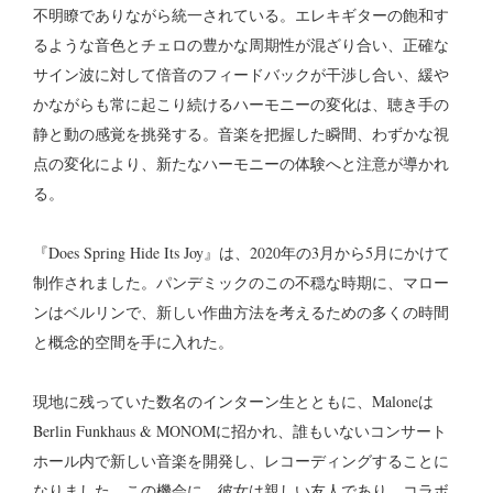
不明瞭でありながら統一されている。エレキギターの飽和す
るような音色とチェロの豊かな周期性が混ざり合い、正確な
サイン波に対して倍音のフィードバックが干渉し合い、緩や
かながらも常に起こり続けるハーモニーの変化は、聴き手の
静と動の感覚を挑発する。音楽を把握した瞬間、わずかな視
点の変化により、新たなハーモニーの体験へと注意が導かれ
る。
『Does Spring Hide Its Joy』は、2020年の3月から5月にかけて
制作されました。パンデミックのこの不穏な時期に、マロー
ンはベルリンで、新しい作曲方法を考えるための多くの時間
と概念的空間を手に入れた。
現地に残っていた数名のインターン生とともに、Maloneは
Berlin Funkhaus & MONOMに招かれ、誰もいないコンサート
ホール内で新しい音楽を開発し、レコーディングすることに
なりました。この機会に、彼女は親しい友人であり、コラボ