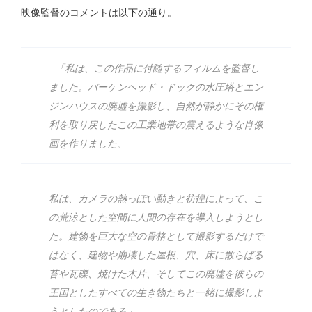
映像監督のコメントは以下の通り。
「私は、この作品に付随するフィルムを監督し
ました。バーケンヘッド・ドックの水圧塔とエン
ジンハウスの廃墟を撮影し、自然が静かにその権
利を取り戻したこの工業地帯の震えるような肖像
画を作りました。
私は、カメラの熱っぽい動きと彷徨によって、こ
の荒涼とした空間に人間の存在を導入しようとし
た。建物を巨大な空の骨格として撮影するだけで
はなく、建物や崩壊した屋根、穴、床に散らばる
苔や瓦礫、焼けた木片、そしてこの廃墟を彼らの
王国としたすべての生き物たちと一緒に撮影しよ
うとしたのである」