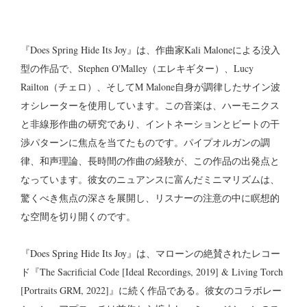
『Does Spring Hide Its Joy』は、作曲家Kali Maloneによる没入
型の作品で、Stephen O'Malley（エレキギター）、Lucy
Railton（チェロ）、そしてM Malone自身が調律したサイン波
オシレーターを使用しています。この音楽は、ハーモニクス
と非線形作曲の研究であり、イントネーションとビートの干
渉パターンに焦点を当てたものです。パイプオルガンの調
律、和声理論、長時間の作曲の経験が、この作品の出発点と
なっています。彼女のニュアンスに富んだミニマリズムは、
驚くべき焦点の深さを展開し、リスナーの注意の中に瞑想的
な空間を切り開くのです。
『Does Spring Hide Its Joy』は、マローンの絶賛されたレコー
ド『The Sacrificial Code [Ideal Recordings, 2019] & Living Torch
[Portraits GRM, 2022]』に続く作品である。彼女のコラボレー