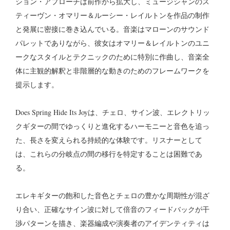
ション・アプローチは前作から拡大し、ミュージシャンのス
ティーヴン・オマリー＆ルーシー・レイルトンを作品の制作
と発展に密接に巻き込んでいる。音楽はマローンのサウンド
パレットでありながら、彼女はオマリー＆レイルトンのユニ
ークなスタイルとテクニックのために特別に作曲し、音楽全
体に主観的解釈と非階層的な動きのためのフレームワークを
提示します。
Does Spring Hide Its Joyは、チェロ、サイン波、エレクトリッ
クギターの間でゆっくりと進化するハーモニーと音色を追っ
た、長さを変えられる持続的な体験です。リスナーとして
は、これらの分岐点の間の移行を特定することは困難であ
る。
エレキギターの飽和した音色とチェロの豊かな周期性が混ざ
り合い、正確なサイン波に対して倍音のフィードバックが干
渉パターンを描き、楽器編成や演奏者のアイデンティティは