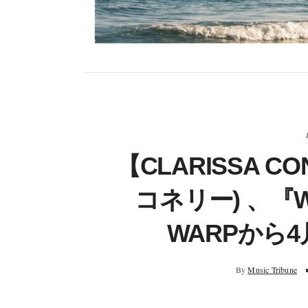
【CLARISSA 
コネリー) 、『W
WARPから
By
Music Tribune