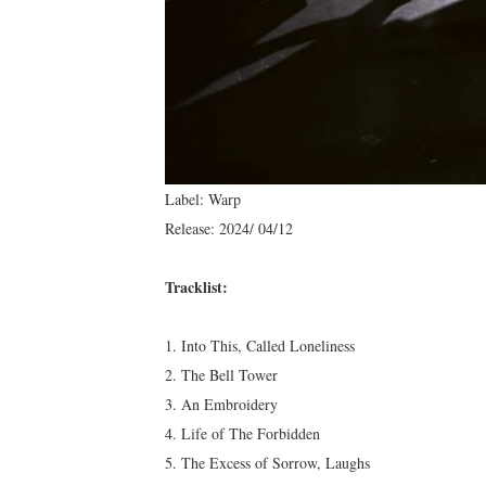
Label: Warp
Release: 2024/ 04/12
Tracklist:
1. Into This, Called Loneliness
2. The Bell Tower
3. An Embroidery
4. Life of The Forbidden
5. The Excess of Sorrow, Laughs