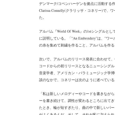
デンマーク/コペンハーゲンを拠点に活動する
Clarissa Connelly(クラリッサ・コネリー
た。
アルバム『World Of Work』の1stシングル
に説明している。「"An Embroidery”
の糸を集めて刺繍を作ること、アルバムを作る
次いで、アルバムのリリース発表に合わせて、
コードからの初リリースとなるニューシングル「W
音楽学者、アメリカン・パラミュージック学博
談のなかで、コネリーは次のように述べている
「私は新しいメロディーやコードを書きながら
ーを書き続けて、調性が変わるところに出てき
たとき、輪が短すぎたり、曲の中で新しいパー
がよくあるんだ。そして、それが私に与えられ