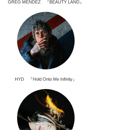
GREG MENDEZ 『BEAUTY LAND』
HYD 『Hold Onto Me Infinity』