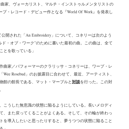
作曲家、ヴォーカリスト、マルチ・インストゥルメンタリストの
)で、ワープ・レコード・デビュー作となる『World Of Work』を発表し
として公開された「An Embroidery」について、コネリーは次のよう
は、”ワールド・オブ・ワーク”のために書いた最初の曲。この曲は、全て
ことを歌っている」
作曲家／パフォーマーのクラリッサ・コネリーは、ワープ・レ
ee Rosebud」のお披露目に合わせて、最近、アーティスト、
対談
物館の館長である、マット・マーブルと
を行った。この対
。
、こうした無意識の状態に陥るようにしている。長いメロディ
て、また戻ってくることがよくある。そして、その輪が終わっ
トを導入したいと思ったりすると、夢うつつの状態に陥ること
る」