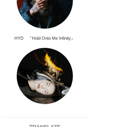
HYD 『Hold Onto Me Infinity』
TRANSLATE