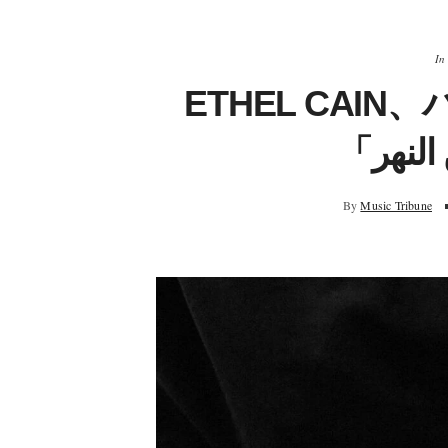
In
ETHEL CAI
By
Music Tribune