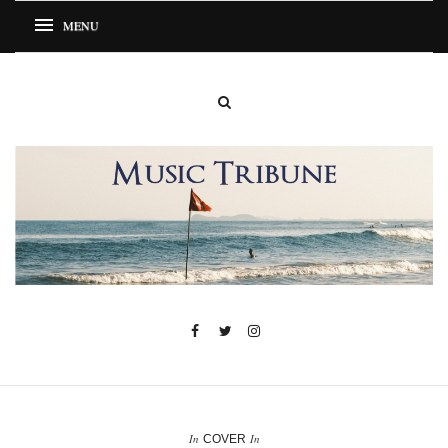
In
In
COVER