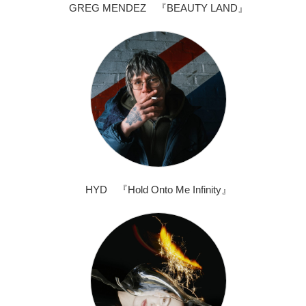
GREG MENDEZ 『BEAUTY LAND』
HYD 『Hold Onto Me Infinity』