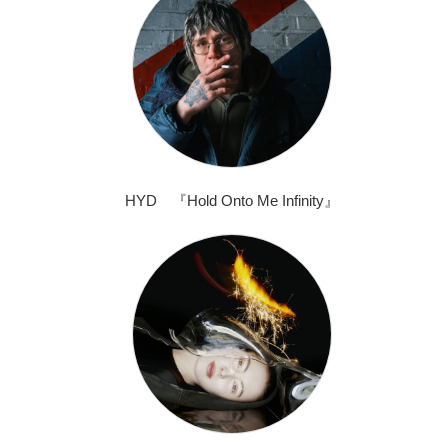
HYD 『Hold Onto Me Infinity』