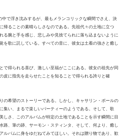
ky』は、暗闇と光の中で浮き沈みするが、最もメランコリックな瞬間でさえ、決
に帰ることの素晴らしさなのである。先祖代々の土地に立つ
れる腕と手を感じ、悲しみや見捨てられに落ち込まないように
められる感覚を歌に託している。すべての音に、彼女は土着の強さと癒し
とで得られる喜び、激しい至福がここにある。彼女の祖先が同
の皮に指先を走らせたことを知ることで得られる誇りと確
りの希望のストーリーである。しかし、キャサリン・ポールの
に集い、まるで楽しいパーティーのようである。そして、歌
美しさ、このアルバムが特定の土地であることを示す瞬間に目
水路、筆の跡、サーモン・スティンタ、そして、何より、癒し
アルバムに身をゆだねてみてほしい。それは贈り物であり、歓