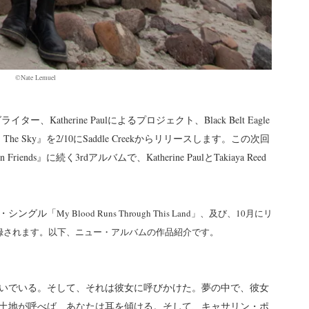
©Nate Lemuel
atherine Paulによるプロジェクト、Black Belt Eagle
er, The Sky』を2/10にSaddle Creekからリリースします。この次回
n Friends』に続く3rdアルバムで、Katherine PaulとTakiaya Reed
・シングル「
My Blood Runs Through This Land」、及び、10月にリ
録されます。以下、ニュー・アルバムの作品紹介です。
いでいる。そして、それは彼女に呼びかけた。夢の中で、彼女
土地が呼べば、あなたは耳を傾ける。そして、キャサリン・ポ