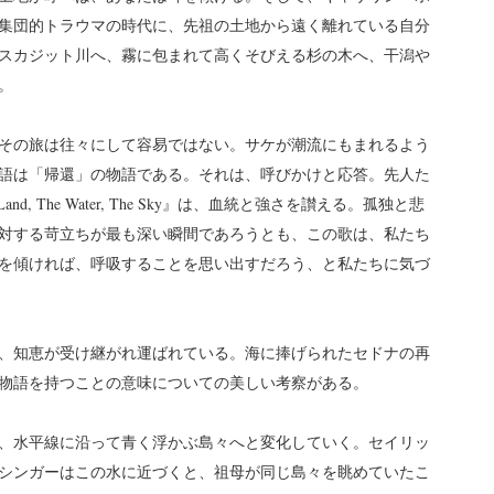
集団的トラウマの時代に、先祖の土地から遠く離れている自分
らスカジット川へ、霧に包まれて高くそびえる杉の木へ、干潟や
。
その旅は往々にして容易ではない。サケが潮流にもまれるよう
語は「帰還」の物語である。それは、呼びかけと応答。先人た
, The Water, The Sky』は、血統と強さを讃える。孤独と悲
対する苛立ちが最も深い瞬間であろうとも、この歌は、私たち
を傾ければ、呼吸することを思い出すだろう、と私たちに気づ
、知恵が受け継がれ運ばれている。海に捧げられたセドナの再
物語を持つことの意味についての美しい考察がある。
、水平線に沿って青く浮かぶ島々へと変化していく。セイリッ
シンガーはこの水に近づくと、祖母が同じ島々を眺めていたこ