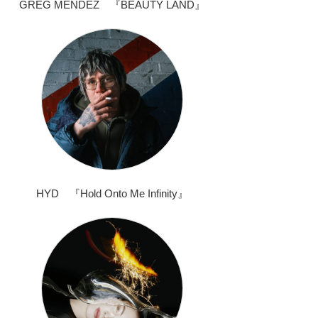
GREG MENDEZ 『BEAUTY LAND』
HYD 『Hold Onto Me Infinity』