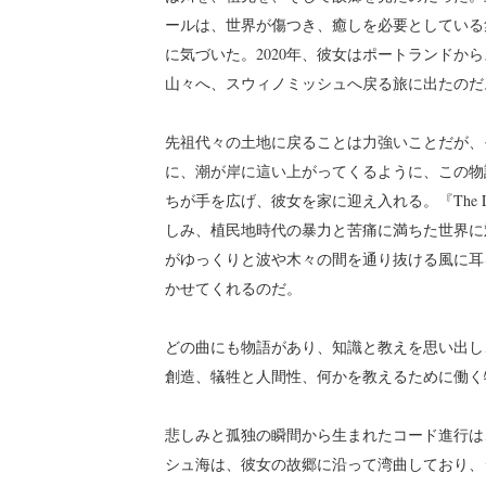
ールは、世界が傷つき、癒しを必要としている
に気づいた。2020年、彼女はポートランドか
山々へ、スウィノミッシュへ戻る旅に出たのだ
先祖代々の土地に戻ることは力強いことだが、
に、潮が岸に這い上がってくるように、この物
ちが手を広げ、彼女を家に迎え入れる。『The Land
しみ、植民地時代の暴力と苦痛に満ちた世界に
がゆっくりと波や木々の間を通り抜ける風に耳
かせてくれるのだ。
どの曲にも物語があり、知識と教えを思い出し
創造、犠牲と人間性、何かを教えるために働く
悲しみと孤独の瞬間から生まれたコード進行は
シュ海は、彼女の故郷に沿って湾曲しており、