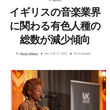
In
NEWS
イギリスの音楽業界
に関わる有色人種の
総数が減少傾向
By
Music Tribune
On
11月 27, 2022
No Comment