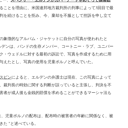
ることを理由に、米国連邦地方裁判所の判事によって3回目で最
判を続けることを拒み、今、棄却を不服として控訴を申し立て
ナの象徴的なアルバム・ジャケットに自分の写真が使われたと
ルデンは、バンドの生存メンバー、コートニー・ラブ、ユニバー
ク・ウェドルに対する最初の訴訟で、写真を作成するために用
与えたとし、写真の使用を児童ポルノと呼んでいた。
スピン
によると、エルデンの弁護士は現在、この写真によって
、裁判長の時効に関する判断が誤っていると主張し、判決を不
害者が成人後も金銭的賠償を求めることができるマーシャ法も
は、児童ポルノの配布は、配布時の被害者の年齢に関係なく、被
た "と述べている。