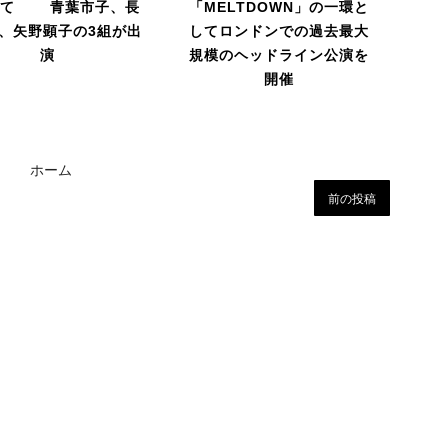
にて 青葉市子、長
「MELTDOWN」の一環と
、矢野顕子の3組が出
してロンドンでの過去最大
演
規模のヘッドライン公演を
開催
ホーム
前の投稿