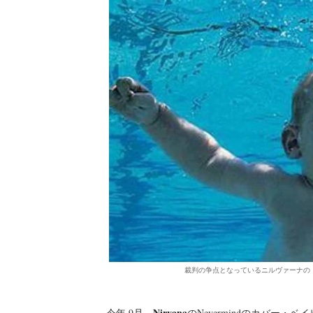
裁判の争点となっているニルヴァーナの「
Nirvana
今年 9月、
のNevermindのカバー・ベ