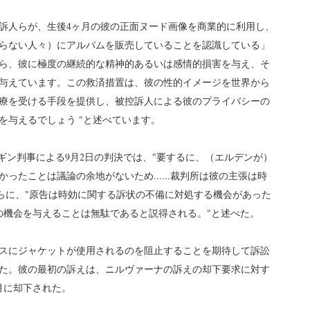
訴人らが、生後4ヶ月の彼の正面ヌード画像を商業的に利用し、
らない人々）にアルバムを販売していることを認識している」
ら、彼に極度の継続的な精神的あるいは感情的損害を与え、そ
与えています。この救済措置は、彼の性的イメージを世界から
療を受ける手段を提供し、被控訴人による彼のプライバシーの
を与えるでしょう "と述べています。
ギン判事による9月2日の判決では、"要するに、（エルデンが）
ったことは議論の余地がないため......裁判所は彼の主張は時
さらに、"原告は時効に関する訴状の不備に対処する機会があった
の機会を与えることは無駄であると説得される。"と述べた。
ースにジャケットが使用されるのを阻止することを期待して訴訟
た。彼の最初の訴えは、ニルヴァーナの訴えの却下要求に対す
1月に却下された。