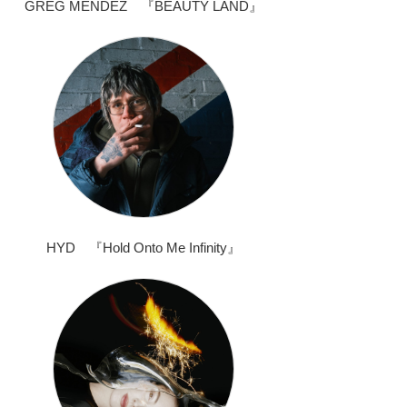
GREG MENDEZ 『BEAUTY LAND』
HYD 『Hold Onto Me Infinity』