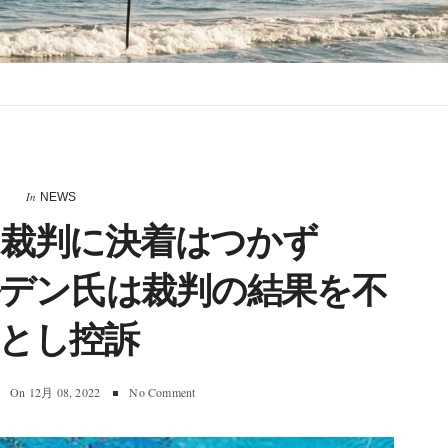
In
NEWS
ド裁判に決着はつかず
デン氏は裁判の結果を不
とし控訴
On
12月 08, 2022
No Comment