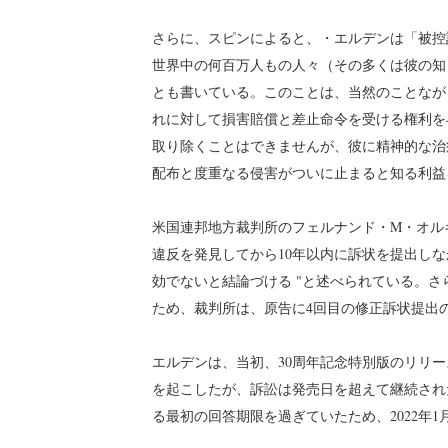
さらに、スピンによると、・エルデンは「被控
世界中の何百万人もの人々（その多くは彼の知
とも書いている。このことは、当然のことなが
れに対して損害賠償と差止命令を受ける権利を
取り除くことはできませんが、彼に精神的な治
配布と度重なる侵害がついに止まると知る利益
米国連邦地方裁判所のフェルナンド・M・オル
違反を発見してから10年以内に訴状を提出しなか
効でないと結論づける "と述べられている。
ため、裁判所は、原告に4回目の修正訴状提出
エルデンは、当初、30周年記念特別版のリリ
を起こしたが、訴訟は発売日を超えて継続され
る最初の回答期限を過ぎていたため、2022年