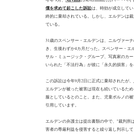
償を求めて起こした訴訟
は、時効が成立してい
終的に棄却されている。しかし、エルデンは裁
ている。
31歳のスペンサー・エルデンは、ニルヴァー
き、生後わずか4カ月だった。スペンサー・エ
サル・ミュージック・グループ、写真家のカー
いられた「不法行為」が彼に「永久的損害」を
この訴訟は今年9月2日に正式に棄却されたが、
エルデンが被った被害は現在も続いているため
服としているとのこと。また、児童ポルノの被
引用しています。
エルデンの弁護士は提出書類の中で、"裁判所
害者の尊厳利益を侵害すると繰り返し判示してき