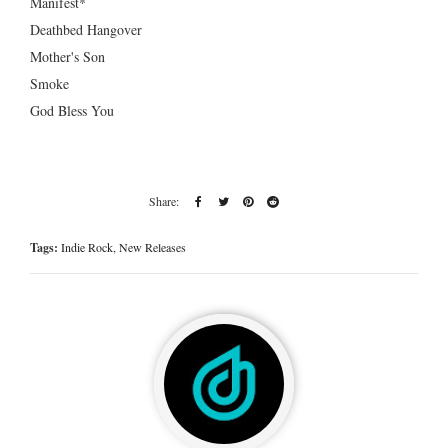
Manifest*
Deathbed Hangover
Mother's Son
Smoke
God Bless You
Tags:
Indie Rock
,
New Releases