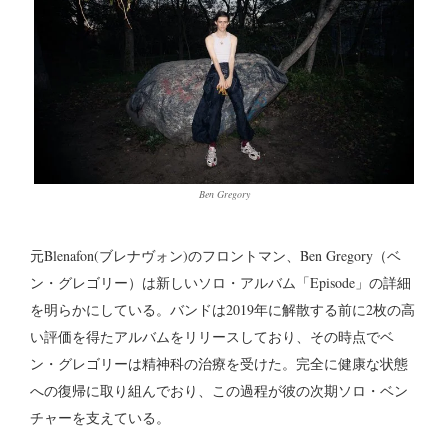
Ben Gregory
元Blenafon(ブレナヴォン)のフロントマン、Ben Gregory（ベ
ン・グレゴリー）は新しいソロ・アルバム「Episode」の詳細
を明らかにしている。バンドは2019年に解散する前に2枚の高
い評価を得たアルバムをリリースしており、その時点でベ
ン・グレゴリーは精神科の治療を受けた。完全に健康な状態
への復帰に取り組んでおり、この過程が彼の次期ソロ・ベン
チャーを支えている。