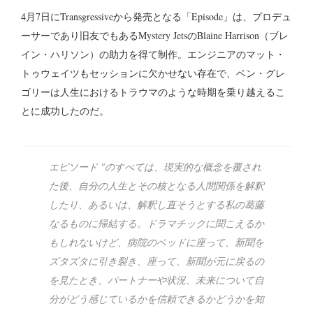
4月7日にTransgressiveから発売となる「Episode」は、プロデュ
ーサーであり旧友でもあるMystery JetsのBlaine Harrison（ブレ
イン・ハリソン）の助力を得て制作。エンジニアのマット・
トゥウェイツもセッションに欠かせない存在で、ベン・グレ
ゴリーは人生におけるトラウマのような時期を乗り越えるこ
とに成功したのだ。
エピソード "のすべては、現実的な概念を覆され
た後、自分の人生とその核となる人間関係を解釈
したり、あるいは、解釈し直そうとする私の葛藤
なるものに帰結する。ドラマチックに聞こえるか
もしれないけど、病院のベッドに座って、新聞を
ズタズタに引き裂き、座って、新聞が元に戻るの
を見たとき、パートナーや状況、未来について自
分がどう感じているかを信頼できるかどうかを知