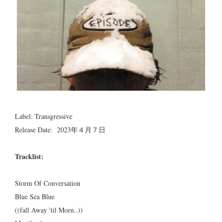
Label: Transgressive
Release Date: 2023年４月７日
Tracklist:
Storm Of Conversation
Blue Sea Blue
((fall Away 'til Morn..))