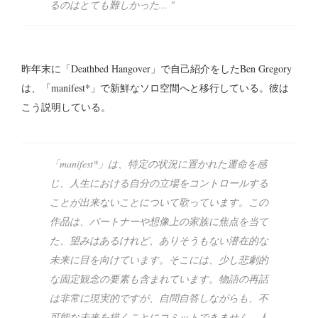
るのはとても難しかった... "
昨年末に「Deathbed Hangover」で自己紹介をしたBen Gregory
は、「manifest*」で新鮮なソロ空間へと移行している。彼は
こう説明している。
「manifest*」は、特定の状況に置かれた運命を感
じ、人生における自分の立場をコントロールする
ことが出来ないことについて歌っています。この
作品は、パートナーや想像上の家族に焦点を当て
た、望みはあるけれど、ありそうもない潜在的な
未来に目を向けています。そこには、少し悲劇的
な固定観念の要素も含まれています。物語の再話
は非常に現実的ですが、自問自答しながらも、不
可能な未来を描くことにコミットできません。人