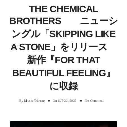
THE CHEMICAL
BROTHERS ニューシ
ングル「SKIPPING LIKE
A STONE」をリリース
新作『FOR THAT
BEAUTIFUL FEELING』
に収録
By
Music Tribune
On
8月 23, 2023
No Comment