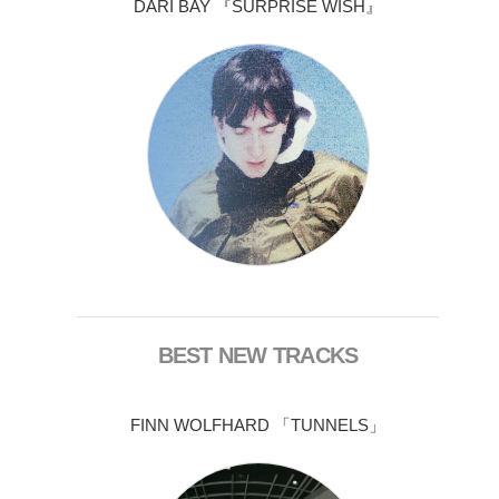
DARI BAY 『SURPRISE WISH』
BEST NEW TRACKS
FINN WOLFHARD 「TUNNELS」