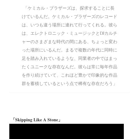
「ケミカル・ブラザーズは、探求することに長
けているんだ。ケミカル・ブラザーズのレコード
は、いつも違う場所に連れて行ってくれる。彼ら
は、エレクトロニック・ミュージックとDJカルチ
ャーのさまざまな時代の間にある、ちょっと変わ
った場所にいるんだ。まるで複数の年代に同時に
足を踏み入れているような、同業者の中ではまっ
たくユニークな存在なんだ。彼らは常に毎年作品
を作り続けていて、これほど豊かで印象的な作品
群を蓄積しているという点で稀有な存在だろう」
「Skipping Like A Stone」