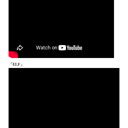
「ELF」