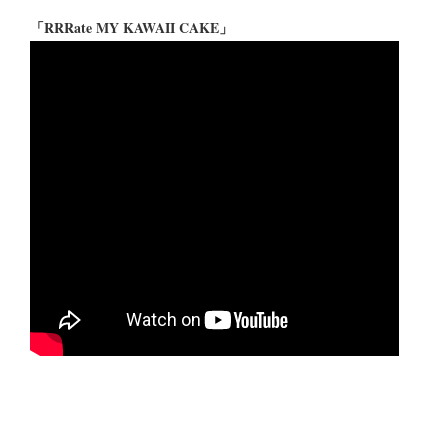
「RRRate MY KAWAII CAKE」