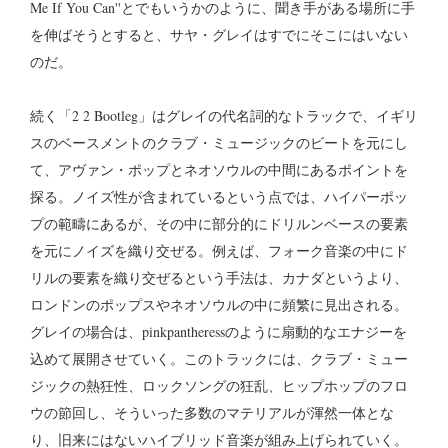
Me If You Can''とでもいうかのように、聞き手がある場所に手
を伸ばそうとすると、サヤ・グレイはすでにそこにはいない
のだ。
続く「2 2 Bootleg」はグレイの代名詞的なトラックで、イギリ
スのベースメントのクラブ・ミュージックのビートを元にし
て、アヴァン・ポップとネオソウルの中間にあるポイントを
探る。ノイズ性が含まれているという点では、ハイパーポッ
プの範疇にあるが、その中に部分的にドリルンベースの要素
を元にノイズを織り交ぜる。例えば、フォーク音楽の中にド
リルの要素を織り交ぜるという手法は、カナダというより、
ロンドンのポップスやネオソウルの中に頻繁に見出される。
グレイの場合は、pinkpantheressのように扇動的なエナジーを
込めて展開させていく。このトラックには、クラブ・ミュー
ジックの熱狂性、ロックソングの狂乱、ヒップホップのフロ
ウの節回し、そういった多数のマテリアルが渾然一体とな
り、旧来にはないハイブリッド音楽が組み上げられていく。