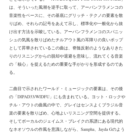
は、そういった風潮を逆手に取って、アーバンフラメンコの
音楽性をベースに、その基底にグリッチ・テクノの要素を散
りばめ、それらの記号をあえて示し、標準化や一般化から抜
け出す方法を示唆している。アーバンフラメンコのスパニッ
シュの気風を散りばめたチルアウト風の耳障りの良いポップ
として昇華されているこの曲は、脊髄反射のようなありきた
りのリスニングからの脱却や退避を意味し、流れてくる音楽
の「核心」を捉えるための重要な手がかりを形成するのであ
る。
二曲目で示されたワールド・ミュージックの要素は、その後
の「DIPAD33/WIDFU」にも含まれている。ヨット・ロックや
チル・アウトの曲風の中で、グレイはセンスよくブラジル音
楽の要素を散りばめ、心地よいリスニング空間を提供する。
そしてボーカルのジェイムス・ブレイクの系譜にある現代的
なネオソウルの作風を意識しながら、Sampha、Jayda Gのよう