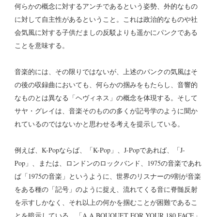
何らかの概念に対するアンチであるという姿勢、外的なもの
に対して自主性があるということ。これは政治的なものや社
会気風に対する子供だましの反駁よりも遥かにパンクである
ことを意味する。
音楽的には、その限りではないが、上述のパンクの気風はそ
の後の収録曲においても、何らかの掴みをもたらし、音響的
なものとは異なる「ヘヴィネス」の概念を体現する。そして
サヤ・グレイは、音楽そのものの多くが記号学のように聞か
れているのではないかと思わせる考えを提示している。
例えば、K-Popならば、「K-Pop」、J-Popであれば、「J-
Pop」、または、ロンドンのロックバンド、1975の音楽であれ
ば「1975の音楽」というように、世界のリスナーの9割が音楽
をある種の「記号」のように捉え、流れてくる音に脊髄反射
を示すしかなく、それ以上の何かを掴むことが困難であるこ
とを暗示している。「A A BOUQUET FOR YOUR 180 FACE」