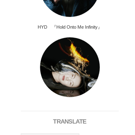
HYD 『Hold Onto Me Infinity』
TRANSLATE