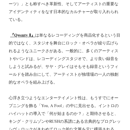
ーツ）」とも称すべき革新性、そしてアーティストの重要な
アイデンティティをなす日本的なカルチャーが取り入れられ
ている。
『Qwenty Ⅱ』
は単なるレコーディングを商品化するという目
的ではなく、スタジオを舞台にロック・オペラが繰り広げら
れるようなユニークさがある。一般的に、多くのアーティス
トやバンドは、レコーディングスタジオで、より良い録音を
しようと試みるが、サヤ・グレイはそもそも録音というフィ
ールドを踏み台にして、アーティストが独壇場の一人の独創
的なオペラを組み上げる。
心浮き立つようなエンターテイメント性は、もうすでにオー
プニングを飾る「You, A Fool」の中に見出せる。イントロの
ハイハットの導入で「何が始まるのか？」と期待させると、
キング・クリムゾンやRUSHの系譜にある古典的なプログレッ
シヴ・ロックがきわめてロック的な文脈を元に構築される。