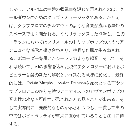
しかし、アルバムの中盤の収録曲を通じて示されるのは、ク
ールダウンのためのクラブ・ミュージックである。たとえ
ば、クラブフロアのチルアウトのような音楽が流れる屋外の
スペースでよく聞かれるようなリラックスしたEDMは、この
トラックにおいてはブリストルのトリップホップのようなア
ンニュイな感覚と掛け合わさり、特異な作風が生み出され
る。ボコーダーを用いたシーランのような録音、そして、そ
れは続いて、AIの影響を込めた現代テクノロジーにおけるポ
ピュラー音楽の新たな解釈という異なる意味に変化し、最終
的には、 Roisin Murphy、Avalon Emersonを始めとするDJやク
ラブフロアにゆかりを持つアーティストのアヴァンポップの
音楽性の次なる可能性が示されたとも見ることが出来る。そ
して実際的に、先鋭的なものが示されつつも、一貫して曲の
中ではポピュラリティが重点に置かれていることも注目に値
する。