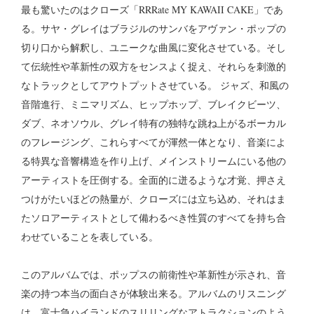
最も驚いたのはクローズ「RRRate MY KAWAII CAKE」であ
る。サヤ・グレイはブラジルのサンバをアヴァン・ポップの
切り口から解釈し、ユニークな曲風に変化させている。そし
て伝統性や革新性の双方をセンスよく捉え、それらを刺激的
なトラックとしてアウトプットさせている。 ジャズ、和風の
音階進行、ミニマリズム、ヒップホップ、ブレイクビーツ、
ダブ、ネオソウル、グレイ特有の独特な跳ね上がるボーカル
のフレージング、これらすべてが渾然一体となり、音楽によ
る特異な音響構造を作り上げ、メインストリームにいる他の
アーティストを圧倒する。全面的に迸るような才覚、押さえ
つけがたいほどの熱量が、クローズには立ち込め、それはま
たソロアーティストとして備わるべき性質のすべてを持ち合
わせていることを表している。
このアルバムでは、ポップスの前衛性や革新性が示され、音
楽の持つ本当の面白さが体験出来る。アルバムのリスニング
は、富士急ハイランドのスリリングなアトラクションのよう