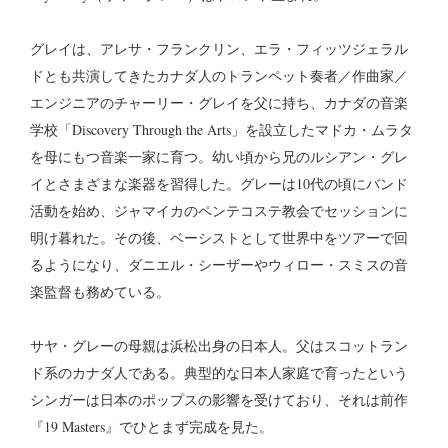
グレイは、アレサ・フランクリン、エラ・フィッツジェラル
ドとも共演してきたカナダ人のトランペット奏者／作曲家／
エンジニアのチャーリー・グレイを父に持ち、カナダの音楽
学校「Discovery Through the Arts」を設立したマドカ・ムラタ
を母にもつ音楽一家に育つ。幼い頃から兄のルシアン・グレ
イとさまざまな楽器を習得した。グレーは10代の頃にバンド
活動を始め、ジャマイカのペンテコステ教会でセッションに
明け暮れた。その後、ベーシストとして世界中をツアーで回
るようになり、ダニエル・シーザーやウィロー・スミスの音
楽監督も務めている。
サヤ・グレーの母親は浜松出身の日本人。父はスコットラン
ド系のカナダ人である。典型的な日本人家庭で育ったという
シンガーは日本のポップスの影響を受けており、それは前作
『19 Masters』でひとまず完成を見た。