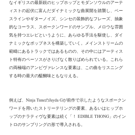
なイギリスの最新鋭のヒップホップとモダンソウルのアーテ
ィストの起伏に富んだダイナミックな曲展開を踏襲し、ベー
スラインやギターノイズ、シンセの装飾的なフレーズ、抽象
的なコーラス、スポークンワードのサンプル、メロウな雰囲
気を持つエレピというように、あらゆる手法を駆使し、ダイ
ナミックなポップネスを構築していく。メインストリームの
範疇にあるトラックではあるものの、その中にはアーティス
ト特有のペーソスがさりげなく散りばめられている。これら
の両極端のアンビヴァレンスな要素は、この曲をリスニング
する時の最大の醍醐味ともなりえる。
例えば、Ninja TuneのJayda Gが前作で示したようなスポークン
ワードを用いたストリーテリングの要素、あるいはヒップホ
ップのナラティヴな要素は続く「！ EDIBLE THONG」のイン
トロのサンプリングの形で導入される。