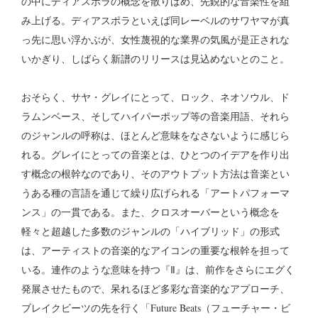
の中にディアスポラの概念を散りばめ、先鋭的な音楽性を組
み上げる。ディアスポラといえば同レーベルのサワヤマが真
っ先に思い浮かぶが、女性蔑視的な業界の気風が是正されな
いかぎり、しばらく新譜のリリースは見込めないとのこと。
おそらく、サヤ・グレイにとって、ロック、ネオソウル、ド
ラムンベース、そしてハイパーポップ等の音楽用語、それら
のジャンルの呼称は、ほとんど意味をなさないように感じら
れる。グレイにとっての音楽とは、ひとつのイデアを作り出
す概念の根幹なのであり、そのアウトプット方法は音楽とい
うある種の言語を通じて繰り広げられる「アートパフォーマ
ンス」の一貫である。また、クロスオーバーという概念を
軽々と超越した多数のジャンルの「ハイブリッド」の形式
は、アーティストの音楽的なアイコンの重要な根幹を担って
いる。連作のような意味を持つ『Ⅱ』は、前作をさらにエグく
発展させたもので、呆れるほど多彩な音楽的なアプローチ、
ブレイクビーツの先を行く「Future Beats（フューチャー・ビ