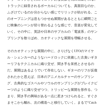
トラックに録音されるボーカルについても、真面目なのか、
ふざけているのか分からない感じでリリックが紡がれる。こ
のオープニングは息もつかせぬ展開があるとともに瞬間ごと
に映像のシーンが切り替わるような感じで、音楽が変化して
いく。その中に、英語や日本のサブカルの「電波系」のサン
プリングを散りばめ、カオティックな展開を増幅させる。
そのカオティックな展開の中に、さりげなくUFOのマイケ
ル・シェンカーのようなハードロックに依拠した古臭いギタ
ーリフをテクニカルに織り交ぜ、聞き手を呆然とさせるの
だ。展開はあるようでいて存在しない。ギターのリフが反復
されたかと思えば、日本のアニメカルチャーのサンプリン
グ、古典的なゴスペルやソウルのサンプリングがブレイクビ
ーツのように織り交ぜつつ、トリッピーな展開を形作る。つ
まり、聞き手の興味がある一点に惹きつけられると、すぐさ
まそこから離れ、次の構造へと移行していく。まるで''Catch