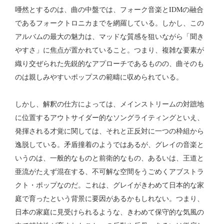
唖然とするのは、曲の中盤では、フォーク音楽とIDMの融合
であるフォークトロニカまでを網羅している。しかし、この
アルバムの最大の魅力は、マッドな質感を狙いながら「聞き
やすさ」に焦点が置かれていること。つまり、複雑な要素が
織り交ぜられた先鋭的なアプローチであるものの、曲そのも
のは親しみやすいポップスの範疇に収められている。
しかし、解釈の仕方によっては、メインストリームの対蹠地
に位置するアウトサイダー的なソングライティングといえ、
発揮される才覚に関しては、それと正反対に一つの枠組から
逸脱している。矛盾撞着のようではあるが、グレイの音楽と
いうのは、一般的なものと前衛的なもの、あるいは、王道と
亜流がたえず混在する、不可解な空間をうごめくアブストラ
クト・ポップなのだ。これは、グレイがきわめて日本的な家
庭で育ったという背景に要因があるかもしれない。つまり、
日本の家庭に見受けられるような、きわめて保守的な気風の