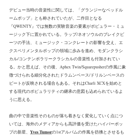
デビュー当時の音楽性に関しては、「グランジーなベッドル
ームポップ」とも称されていたが、二作目となる
『QWENTY』では無数の実験音楽の要素がポピュラー・ミュ
ージック下に置かれている。ラップ/ネオソウルのブレイクビ
ーツの手法、ミュージック・コンクレートの影響を交え、エ
クスペリメンタルポップの領域に歩みを進め、モダンクラシ
カル/コンテンポラリークラシカルの音楽性も付加されてい
る。かと思えば、その後、Aphex Twin/Squarepusherの作風に象
徴づけられる細分化されたドラムンベース/ドリルンベースの
ビートが反映される場合もある。それはCharli XCXを始めと
する現代のポピュラリティの継承の意図も込められているよ
うに思える。
曲の中で音楽性そのものが落ち着きなく変化していく点につ
いては、海外のメディアからも高評価を受けたハイパーポッ
Yves Tumor
プの新星、
の1stアルバムの作風を彷彿とさせるも