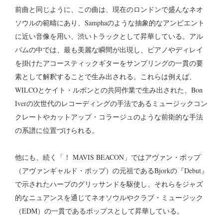
前曲と同じように、この曲は、現在のロンドンで盛んなネオ
ソウルの範疇にあり、Samphaのような抽象的なアンビエント
に近い音像を用い、渋いトラックとして昇華している。アル
バムの中では、最も美麗な瞬間が出現し、ピアノやディレイ
を掛けたアコースティックギターをサンプリングの一貫の要
素として解釈することで生み出される。これらは例えば、
WILCOとケイト・ルボンとの共同作業で生み出された、Bon
Iverの次世代のレコーディングの手法であるミュージックコン
クレートやカットアップ・コラージュのような前衛的な手法
の系譜に位置づけられる。
他にも、続く「！ MAVIS BEACON」ではアヴァン・ポップ
（アヴァンギャルド・ポップ）の元祖であるBjorkの『Debut』
で示されたハープのグリッサンドを駆使し、それらをジャズ
的なニュアンスを通じてネオソウルやクラブ・ミュージック
（EDM）の一貫であるポップスとして昇華している。