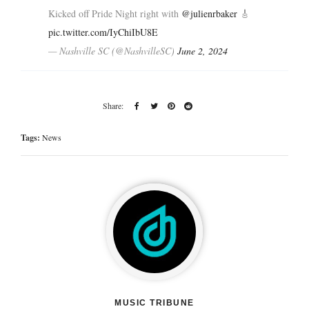
Kicked off Pride Night right with
@julienrbaker
🎸
pic.twitter.com/IyChiIbU8E
— Nashville SC (@NashvilleSC)
June 2, 2024
Tags:
News
MUSIC TRIBUNE