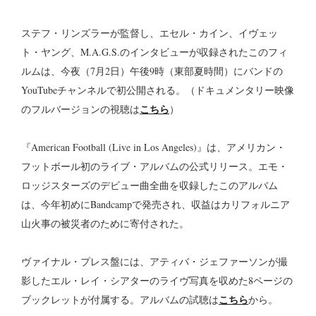
ステフ・リンズラーが監督し、エセル・カイン、イヴェッ
ト・ヤング、M.A.G.S.のインタビューが収録されたこのフィ
ルムは、今夜（7月2日）午後9時（東部夏時間）にバンドの
YouTubeチャンネルで初公開される。（ドキュメンタリー映像
こちら
のフルバージョンの視聴は
）
『American Football (Live in Los Angeles)』は、アメリカン・
フットボール初のライブ・アルバムの公式リリース。エモ・
ロッジスターズのデビュー曲全曲を収録したこのアルバム
は、今年初めにBandcampで発売され、収益はカリフォルニア
山火事の被災者のために寄付された。
ヴァイナル・プレス盤には、アティバ・ジェファーソンが撮
影したエル・レイ・シアターのライヴ写真を収めた8ページの
こちら
ブックレットが付属する。アルバムの試聴は
から。