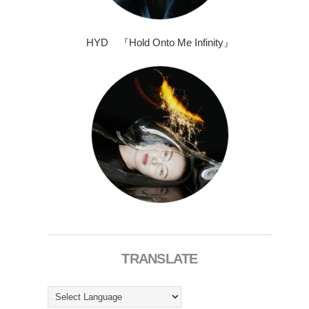
HYD 『Hold Onto Me Infinity』
TRANSLATE