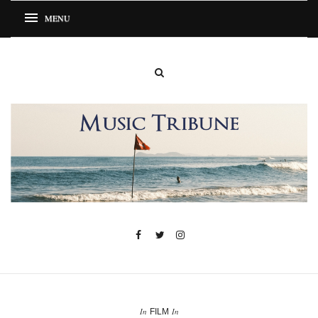
In
In
FILM