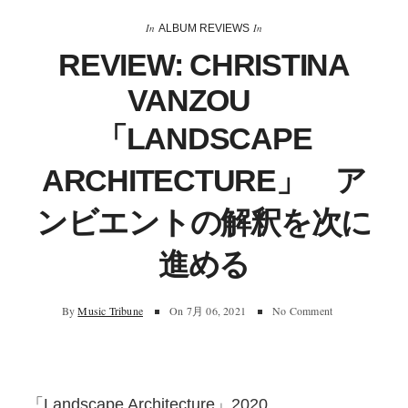
In
In
ALBUM REVIEWS
REVIEW: CHRISTINA
VANZOU
「LANDSCAPE
ARCHITECTURE」 ア
ンビエントの解釈を次に
進める
By
Music Tribune
On
7月 06, 2021
No Comment
「Landscape Architecture」2020